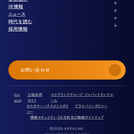
企業理念
ストレージ事業
IR情報
会社概要
土地権利整備事業
パートナー制度
IRカレンダー
ニュース
役員紹介
オフィス事業
ストレージライフ
中期経営計画
PR
時代を読む
沿革
アセット事業
事業等のリスク
IR
投稿一覧
採用情報
コーポレートガバナンス
IRポリシー
メディア情報
人材育成・評価制度
サステナビリティ
業績・財務
企業情報
働く環境
ストレージ室数実績
商品情報
先輩社員インタビュー
IRライブラリ
中途採用
株式・株主情報
採用エントリー
個人投資家の皆様へ
お問い合わせ
よくある質問・用語集
IRメール登録
免責事項
kur
土地活用
エリアリンクグループ ジャパントランクル
asul
サイト
ーム
カスタマーハラスメントポリ
プライバシーポリシー
シー
情報セキュリティ・DX方針及び戦略
サイトマップ
©2025 AREALINK.