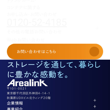
トランクルーム・
1月(1)
2月(1)
3月(1)
4月(1)
コンテナに関する
1月(1)
2月(1)
3月(1)
1月(1)
2月(1)
お申し込み・お問い合わせ
0120-52-4185
1月(1)
その他の電話お問い合わせ
レンタルオフィスに関する
Webお問い合わせ
お申し込み・お問い合わせ
03-3526-8568
お問い合わせ
はこちら
土地活用に関するお問い合わせ
03-3526-8574
ストレージを通して、暮らし
底地に関するお問い合わせ
03-3526-8572
に豊かな感動を。
株式に関するお問い合わせ
03-3526-8556
その他上記に当てはまらない案件等
03-3526-8556
〒101-0021
東京都千代田区外神田4-14-1
秋葉原UDXビル北ウィング20階
企業情報
代表メッセージ
事業紹介