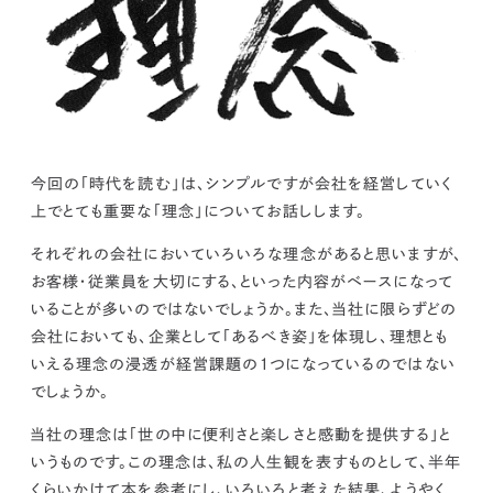
kur
土地活用
エリアリンクグループ ジャパントランクル
asul
サイト
ーム
カスタマーハラスメントポリ
プライバシーポリシー
シー
情報セキュリティ・DX方針及び戦略
サイトマップ
©2025 AREALINK.
今回の「時代を読む」は、シンプルですが会社を経営していく
上でとても重要な「理念」についてお話しします。
それぞれの会社においていろいろな理念があると思いますが、
お客様・従業員を大切にする、といった内容がベースになって
いることが多いのではないでしょうか。また、
当社に限らずどの
会社においても、企業として「あるべき姿」を体現し、理想とも
いえる理念の浸透が経営課題の１つになっているのではない
でしょうか。
当社の理念は「世の中に便利さと楽しさと感動を提供する」と
いうものです。この理念は、私の人生観を表すものとして、半年
くらいかけて本を参考にし、いろいろと考えた結果、ようやく