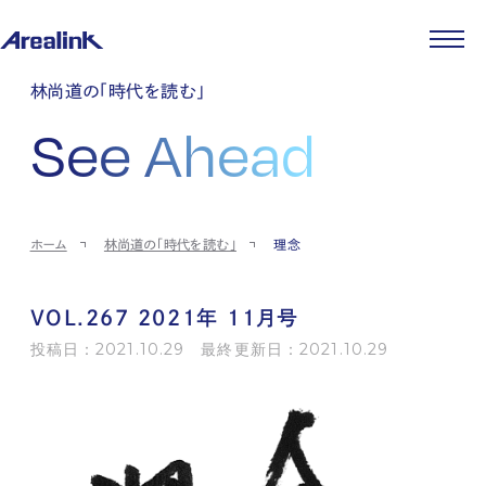
企業情報
林尚道の「時代を読む」
代表メッセージ
事業紹介
See Ahead
企業理念
ストレージ事業
IR情報
会社概要
土地権利整備事業
パートナー制度
IRカレンダー
ニュース
役員紹介
オフィス事業
ストレージライフ
中期経営計画
PR
時代を読む
沿革
アセット事業
事業等のリスク
IR
投稿一覧
採用情報
ホーム
林尚道の「時代を読む」
理念
コーポレートガバナンス
IRポリシー
メディア情報
人材育成・評価制度
サステナビリティ
JA
EN
業績・財務
企業情報
働く環境
ストレージ室数実績
商品情報
VOL.267 2021年 11月号
先輩社員インタビュー
IRライブラリ
中途採用
投稿日：2021.10.29 最終更新日：2021.10.29
株式・株主情報
採用エントリー
個人投資家の皆様へ
よくある質問・用語集
IRメール登録
お問い合わせ
免責事項