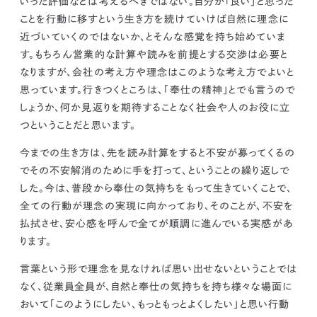
いった評価などは考えるべきではない。
自分が「良い」と思った
ことを行動に移すという生き方を続けていけば自然に理念に
近づいていくのではないか、とそんな感覚を持ち始めていま
す。
もちろん営業的な計算や読みを前提とする交渉は必要と
なりますが、会社の考え方や理念はこのような考え方でよいと
思っています。
行きつくところは、「奉仕の精神」とでも言うので
しょうか、何か見返りを期待することなく社会や人のお役に立
つということだと思います。
今までの生き方は、先を読み計算をすると不安が募ってくるの
でその不安解消のために手を打って、ということの繰り返しで
した。
今は、普段から奉仕の気持ちをもって生きていくことで、
全ての行動が理念の実現に向かっており、そのことが、不安を
払拭させ、安心感を呼んで全てが順調に進んでいる実感があ
ります。
言葉という形で理念を見なければ思い出せないということでは
なく、従業員全員が、自然と奉仕の気持ちを持ち様々な場面に
おいて「このようにしたい、もっともっとよくしたい」と思い行動