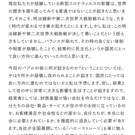
現在私たちが経験している新型コロナウィルスの影響は、世界
の歴史を振り返ってみても普通ではないことが起きたと思いま
す。それこそ、明治維新や第二次世界大戦敗戦のような、大き
く時代が変わるでき事が起きたといえます。しかし私は、この明
治維新や第二次世界大戦敗戦が決して悪いことだという捉え
方をしていません。バランスが崩れて、その時の良くない体制
や制度が崩壊したことで、結果的に民主化というか国民にとっ
て良い方向に進んでいったのだと思います。
今回のバブルの後に何が起きるのか？ということについては、
やはり何かが崩壊し改められることが起きて、国民にとっては
良い方向に進むのではないかと私は予想します。
但し、結果と
して世の中に非常に大きな影響を及ぼすことが起きますので、
経営者としては、財務基盤の強い会社を作るだけではなく、自
分たちの会社・商品・サービスが世の中のお役に立っているの
か、お客様満足や社会性などの面から、自分たちが、本当に社
会に必要とされているか、を徹底的に追及していく必要があり
ます。当社が全国展開している「ハローストレージ」も単に物入