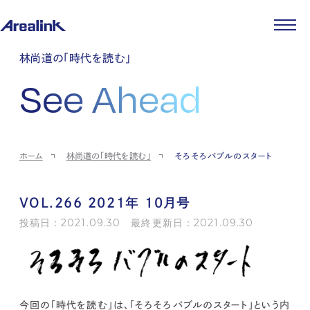
企業情報
林尚道の「時代を読む」
代表メッセージ
事業紹介
See Ahead
企業理念
ストレージ事業
IR情報
会社概要
土地権利整備事業
パートナー制度
IRカレンダー
ニュース
役員紹介
オフィス事業
ストレージライフ
中期経営計画
PR
時代を読む
沿革
アセット事業
事業等のリスク
IR
投稿一覧
採用情報
ホーム
林尚道の「時代を読む」
そろそろバブルのスタート
コーポレートガバナンス
IRポリシー
メディア情報
人材育成・評価制度
サステナビリティ
JA
EN
業績・財務
企業情報
働く環境
ストレージ室数実績
商品情報
VOL.266 2021年 10月号
先輩社員インタビュー
IRライブラリ
中途採用
投稿日：2021.09.30 最終更新日：2021.09.30
株式・株主情報
採用エントリー
個人投資家の皆様へ
よくある質問・用語集
IRメール登録
お問い合わせ
免責事項
今回の「時代を読む」は、「そろそろバブルのスタート」という内