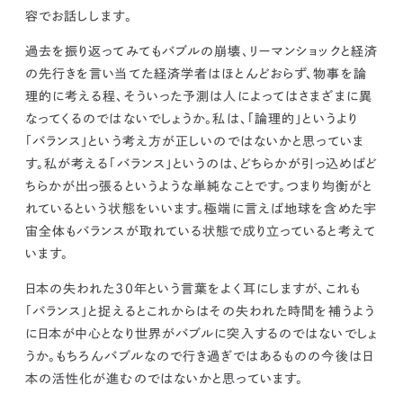
kur
土地活用
エリアリンクグループ ジャパントランクル
容でお話しします。
asul
サイト
ーム
カスタマーハラスメントポリ
プライバシーポリシー
過去を振り返ってみてもバブルの崩壊、リーマンショックと経済
シー
の先行きを言い当てた経済学者はほとんどおらず、物事を論
情報セキュリティ・DX方針及び戦略
サイトマップ
©2025 AREALINK.
理的に考える程、そういった予測は人によってはさまざまに異
なってくるのではないでしょうか。
私は、「論理的」というより
「バランス」という考え方が正しいのではないかと思っていま
す。私が考える「バランス」というのは、どちらかが引っ込めばど
ちらかが出っ張るというような単純なことです。
つまり均衡がと
れているという状態をいいます。極端に言えば地球を含めた宇
宙全体もバランスが取れている状態で成り立っていると考えて
います。
日本の失われた30年という言葉をよく耳にしますが、これも
「バランス」と捉えるとこれからはその失われた時間を補うよう
に日本が中心となり世界がバブルに突入するのではないでしょ
うか。
もちろんバブルなので行き過ぎではあるものの今後は日
本の活性化が進むのではないかと思っています。