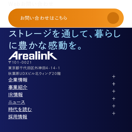
レンタルオフィスに関する
Webお問い合わせ
お申し込み・お問い合わせ
03-3526-8568
お問い合わせ
はこちら
土地活用に関するお問い合わせ
03-3526-8574
ストレージを通して、暮らし
底地に関するお問い合わせ
03-3526-8572
に豊かな感動を。
株式に関するお問い合わせ
03-3526-8556
その他上記に当てはまらない案件等
03-3526-8556
〒101-0021
東京都千代田区外神田4-14-1
秋葉原UDXビル北ウィング20階
企業情報
代表メッセージ
事業紹介
企業理念
ストレージ事業
IR情報
会社概要
土地権利整備事業
パートナー制度
IRカレンダー
ニュース
役員紹介
オフィス事業
ストレージライフ
中期経営計画
PR
時代を読む
沿革
アセット事業
事業等のリスク
IR
投稿一覧
採用情報
コーポレートガバナンス
IRポリシー
メディア情報
人材育成・評価制度
サステナビリティ
業績・財務
企業情報
働く環境