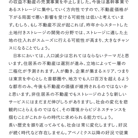
の収益不動産の売買事業を中止しました。
今後は基幹事業で
あるストレージに集中していく方向性ですので、不動産価格が
下がる局面で悪い影響を受ける可能性は低いと考えていま
す。
むしろ、もし不動産不況が起これば、昨年からスタートした
土地付きストレージの開発の分野では、ストレージに適した土
地の仕入れがスムーズに行える可能性が高まり、大きなチャン
スになることでしょう。
日本においては、人口減少は忘れてはならないテーマだと思
います。住居系の不動産は選別が進み、立地によって一層の
二極化が予測されます。人が働き、企業が集まるエリア、つまり
は東京を中心とした首都圏や、地方でも人口百万を超えるよう
な都市のみ、今後も不動産の価値が維持されるのではないか
と思います。非住居系の不動産でもストレージのような新しい
サービスにはまだまだ伸びしろがありますし、
社会の変化を悲
観的にとらえるのではなく、その環境からビジネスチャンスを
掴むことがこれからの時代に求められる能力でしょう。
長い歴史を振り返ってみても、社会は常に変化しますし、好況
が続く時代など存在しません。
アベノミクス以降の好況で従業