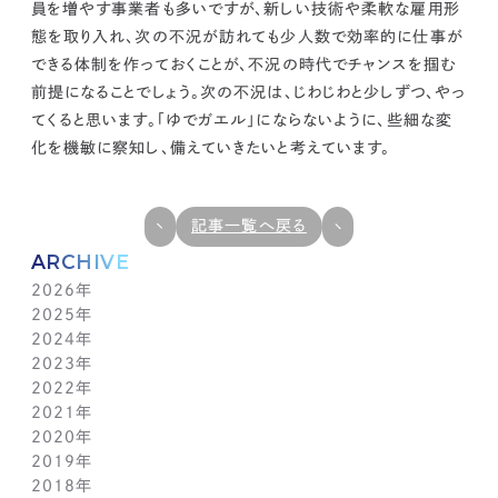
員を増やす事業者も多いですが、新しい技術や柔軟な雇用形
態を取り入れ、次の不況が訪れても少人数で効率的に仕事が
できる体制を作っておくことが、不況の時代でチャンスを掴む
前提になることでしょう。次の不況は、じわじわと少しずつ、やっ
てくると思います。
「ゆでガエル」にならないように、些細な変
化を機敏に察知し、備えていきたいと考えています。
記事一覧へ戻る
ARCHIVE
2026年
2025年
7月(1)
2024年
6月(1)
12月(1)
2023年
5月(1)
11月(1)
11月(1)
2022年
4月(1)
10月(1)
10月(1)
11月(1)
2021年
3月(1)
9月(1)
9月(1)
10月(1)
11月(1)
2020年
2月(1)
8月(1)
8月(1)
9月(1)
10月(1)
11月(1)
2019年
1月(1)
7月(1)
7月(1)
8月(1)
9月(1)
10月(1)
11月(2)
2018年
6月(1)
6月(1)
7月(1)
8月(1)
9月(1)
9月(2)
12月(2)