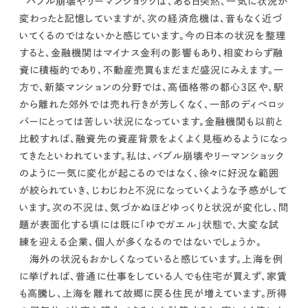
バブル崩壊やリーマンショックは、ある日突然、一気に状況が
kur
土地活用
エリアリンクグループ ジャパントランクル
変わったと記憶していますが、次の経済危機は、音もなく近づ
asul
サイト
ーム
カスタマーハラスメントポリ
プライバシーポリシー
いてくるのではないかと感じています。
今の日本の状況を整理
シー
すると、金融機関はマイナス金利の影響もあり、相変わらず融
情報セキュリティ・DX方針及び戦略
サイトマップ
資に積極的であり、不動産売買もまだまだ盛況にみえます。一
©2025 AREALINK.
方で、新築マンションの分野では、高価格帯の都心3区や、駅
から離れた郊外では売れ行きが芳しくなく、一部のディベロッ
パーにとっては苦しい状況になっています。金融機関も以前と
比較すれば、融資先の資産背景をよくよく見極めるようになっ
てきたといわれています。私は、バブル崩壊やリーマンショック
のように一気に変化が起こるのではなく、徐々に好況な範囲
が絞られていき、じわじわと不況になっていくような予感がして
います。
次の不況は、気づかぬほどゆっくりと状況が変化し、問
題が表面化する頃には既に「ゆでガエル」状態で、大変な試
練を迎える企業、個人が多くなるのではないでしょうか。
海外の状況もおかしくなっていると感じています。上海を例
に挙げれば、普通に仕事をしている人でも住宅が買えず、家賃
も高騰し、上海を離れて故郷に戻る住民が増えています。所得