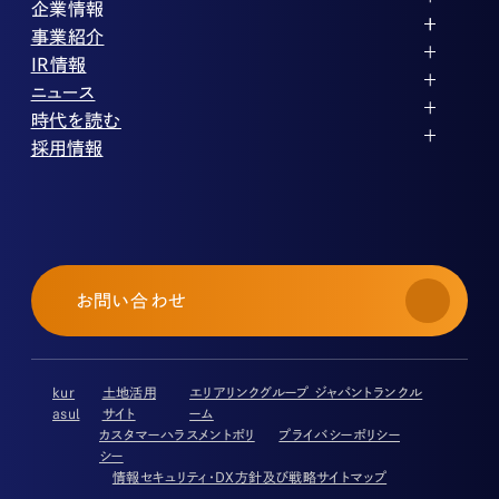
企業情報
代表メッセージ
事業紹介
企業理念
ストレージ事業
IR情報
会社概要
土地権利整備事業
パートナー制度
IRカレンダー
ニュース
役員紹介
オフィス事業
ストレージライフ
中期経営計画
PR
時代を読む
沿革
アセット事業
事業等のリスク
IR
投稿一覧
採用情報
コーポレートガバナンス
IRポリシー
メディア情報
人材育成・評価制度
サステナビリティ
業績・財務
企業情報
働く環境
ストレージ室数実績
商品情報
先輩社員インタビュー
IRライブラリ
中途採用
株式・株主情報
採用エントリー
個人投資家の皆様へ
お問い合わせ
よくある質問・用語集
IRメール登録
免責事項
kur
土地活用
エリアリンクグループ ジャパントランクル
asul
サイト
ーム
カスタマーハラスメントポリ
プライバシーポリシー
シー
情報セキュリティ・DX方針及び戦略
サイトマップ