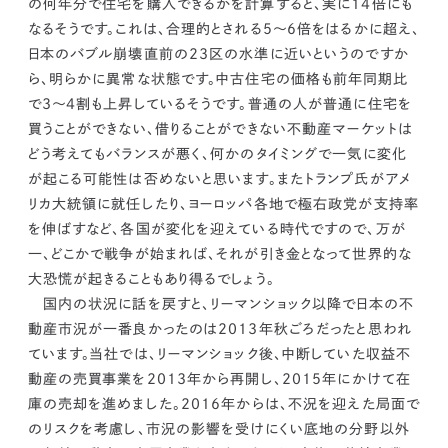
の何年分で住宅を購入できるかを計算すると、実に14倍にも
なるそうです。これは、合理的とされる5〜6倍をはるかに超え、
日本のバブル崩壊直前の23区の水準に近いというのですか
ら、明らかに異常な状態です。中古住宅の価格も前年同期比
で3〜4割も上昇しているそうです。普通の人が普通に住宅を
買うことができない、借りることができない不動産マーケットは
どう考えてもバランスが悪く、何かのタイミングで一気に変化
が起こる可能性は否めないと思います。またトランプ氏がアメ
リカ大統領に就任したり、ヨーロッパ各地で極右政党が支持率
を伸ばすなど、各国が変化を迎えている時代ですので、
万が
一、どこかで戦争が始まれば、それが引き金となって世界的な
大恐慌が起きることもあり得るでしょう。
国内の状況に話を戻すと、
リーマンショック以降で日本の不
動産市況が一番良かったのは2013年秋ごろだったと思われ
ています。
当社では、リーマンショック後、中断していた収益不
動産の売買事業を2013年から再開し、2015年にかけて在
庫の売却を進めました。2016年からは、不況を迎えた局面で
のリスクを考慮し、市況の影響を受けにくい底地の分野以外