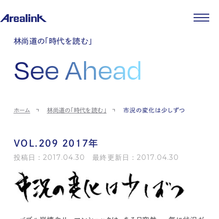
企業情報
林尚道の「時代を読む」
代表メッセージ
事業紹介
See Ahead
企業理念
ストレージ事業
IR情報
会社概要
土地権利整備事業
パートナー制度
IRカレンダー
ニュース
役員紹介
オフィス事業
ストレージライフ
中期経営計画
PR
時代を読む
沿革
アセット事業
事業等のリスク
IR
投稿一覧
採用情報
ホーム
林尚道の「時代を読む」
市況の変化は少しずつ
コーポレートガバナンス
IRポリシー
メディア情報
人材育成・評価制度
サステナビリティ
JA
EN
業績・財務
企業情報
働く環境
ストレージ室数実績
商品情報
VOL.209 2017年
先輩社員インタビュー
IRライブラリ
中途採用
投稿日：2017.04.30 最終更新日：2017.04.30
株式・株主情報
採用エントリー
個人投資家の皆様へ
よくある質問・用語集
IRメール登録
お問い合わせ
免責事項