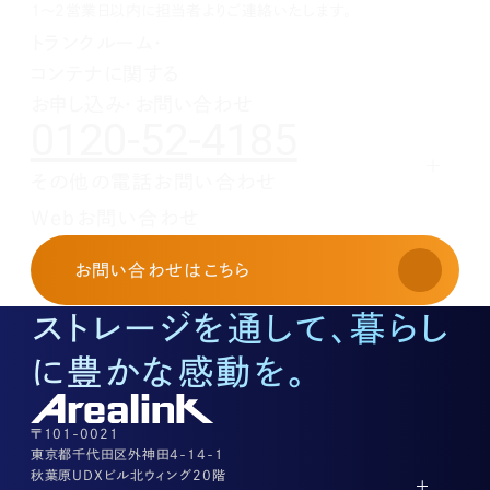
1月(1)
2月(1)
3月(1)
4月(1)
5月(1)
6月(1)
1～2営業日以内に担当者よりご連絡いたします。
1月(1)
2月(1)
3月(1)
4月(1)
5月(1)
トランクルーム・
1月(1)
2月(1)
3月(1)
4月(1)
コンテナに関する
1月(1)
2月(1)
3月(1)
1月(1)
2月(1)
お申し込み・お問い合わせ
0120-52-4185
1月(1)
その他の電話お問い合わせ
レンタルオフィスに関する
Webお問い合わせ
お申し込み・お問い合わせ
03-3526-8568
お問い合わせ
はこちら
土地活用に関するお問い合わせ
03-3526-8574
ストレージを通して、暮らし
底地に関するお問い合わせ
03-3526-8572
に豊かな感動を。
株式に関するお問い合わせ
03-3526-8556
その他上記に当てはまらない案件等
03-3526-8556
〒101-0021
東京都千代田区外神田4-14-1
秋葉原UDXビル北ウィング20階