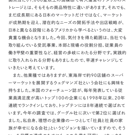
拠点当たり1,000室以上の規模感で有人運営のアメリカのス
トレージとは、そもそもの商品特性に違いがあります。それでも、
まだ成長期にある日本のマーケットだけではなく、マーケット
が成熟期を迎え、潜在的なニーズの開拓手法や出店戦略が、
日本と異なる段階にあるアメリカから学べるというのは、大変
貴重な機会となりました。
今回、気付きを得た範囲は、当社でも
取り組んでいる受託事業、本部と現場の役割分担、従業員の
働き甲斐の重要性など、経営の多岐にわたる分野です。実践的
に取り入れられる分野もありましたので、早速チャレンジして
いきたいと考えています。
また、他業種ではありますが、東海岸で約90店舗のスーパ
ーマーケットを展開するウェグマンズ社という会社にも興味を
持ちました。米国のフォーチューン誌が、毎年発表している従
業員満足度が高いトップ100の企業にも1998年以来、20年
連続でランクインしており、トップテンには8年連続で選ばれて
います。今年の調査では、グーグル社に次いで第2位に選ばれ
ました。
私自身、理想の企業像の一つとして「社員と社員の家
族が幸せになる会社」というビジョンを描いていますので、そう