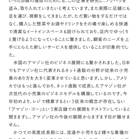
いった目標の達成のためにも、この企業を研究し、ノウハウを
盗み、取り入れていきたいと考えています。
また実際に店舗にも
足を運び、視察をしてきましたが、ただ買い物をするだけでは
なく、購入した惣菜やお酒やドリンクをその場で楽しめる快適
で清潔なイートインスペースも設けられており、店内でゆっくり
と寛げるようになっていることに驚きました。
顧客のニーズを上
手にとらえた新しいサービスを提供していることが印象的でし
た。
米国のアマゾン社のビジネス展開にも驚かされました。日本
でもアマゾン社に代表されるネット通販の分野が従来の小売
業のあり方を大きく変革させていると思います。しかし、
アメリ
カではもっと進んでおり、ネット通販で成長したアマゾン社が
次世代の小売業のビジネスモデルを構築しているのです。
今
年初めより、レジで精算するという従来の概念が存在しない
「アマゾン・ゴー」という実店舗での展開をテストランしていると
聞きますし、アマゾン社の今後の展開からますます目が離せま
せん。
かつての高度成長期には、流通や小売りなど様々な業種の