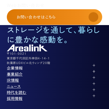
レンタルオフィスに関する
Webお問い合わせ
お申し込み・お問い合わせ
03-3526-8568
お問い合わせ
はこちら
土地活用に関するお問い合わせ
03-3526-8574
ストレージを通して、暮らし
底地に関するお問い合わせ
03-3526-8572
に豊かな感動を。
株式に関するお問い合わせ
03-3526-8556
その他上記に当てはまらない案件等
03-3526-8556
〒101-0021
東京都千代田区外神田4-14-1
秋葉原UDXビル北ウィング20階
企業情報
代表メッセージ
事業紹介
企業理念
ストレージ事業
IR情報
会社概要
土地権利整備事業
パートナー制度
IRカレンダー
ニュース
役員紹介
オフィス事業
ストレージライフ
中期経営計画
PR
時代を読む
沿革
アセット事業
事業等のリスク
IR
投稿一覧
採用情報
コーポレートガバナンス
IRポリシー
メディア情報
人材育成・評価制度
サステナビリティ
業績・財務
企業情報