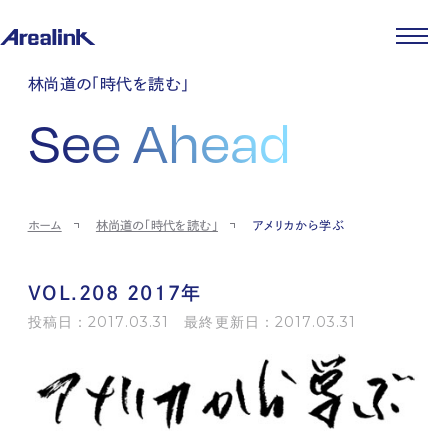
企業情報
林尚道の「時代を読む」
代表メッセージ
事業紹介
See Ahead
企業理念
ストレージ事業
IR情報
会社概要
土地権利整備事業
パートナー制度
IRカレンダー
ニュース
役員紹介
オフィス事業
ストレージライフ
中期経営計画
PR
時代を読む
沿革
アセット事業
事業等のリスク
IR
投稿一覧
採用情報
ホーム
林尚道の「時代を読む」
アメリカから学ぶ
コーポレートガバナンス
IRポリシー
メディア情報
人材育成・評価制度
サステナビリティ
JA
EN
業績・財務
企業情報
働く環境
ストレージ室数実績
商品情報
VOL.208 2017年
先輩社員インタビュー
IRライブラリ
中途採用
投稿日：2017.03.31 最終更新日：2017.03.31
株式・株主情報
採用エントリー
個人投資家の皆様へ
よくある質問・用語集
IRメール登録
お問い合わせ
免責事項