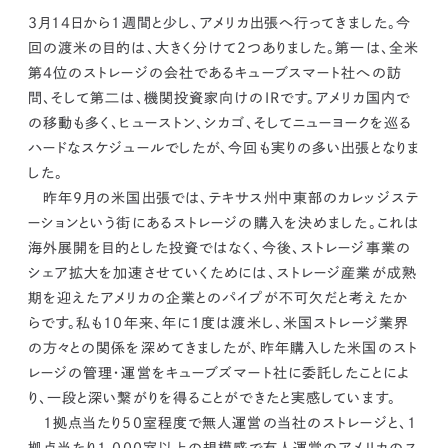
kur
土地活用
エリアリンクグループ ジャパントランクル
3月14日から1週間と少し、アメリカ出張へ行ってきました。今
asul
サイト
ーム
カスタマーハラスメントポリ
プライバシーポリシー
回の渡米の目的は、大きく分けて2つありました。第一は、全米
シー
第4位のストレージの会社であるキューブスマート社への訪
情報セキュリティ・DX方針及び戦略
サイトマップ
問、そして第二は、機関投資家向けのIRです。アメリカ国内で
©2025 AREALINK.
の移動も多く、ヒューストン、シカゴ、そしてニューヨークを巡る
ハードなスケジュールでしたが、今回も実りの多い出張となりま
した。
昨年9月の米国出張では、テキサス州中東部のカレッジステ
ーションという街にあるストレージの購入を決めました。これは
海外展開を目的とした投資ではなく、
今後、ストレージ事業の
シェア拡大を加速させていくためには、ストレージ産業が成熟
期を迎えたアメリカの企業とのパイプが不可欠だと考えたか
らです。
私も10年来、年に1度は渡米し、米国ストレージ業界
の方々との関係を深めてきましたが、昨年購入した米国のスト
レージの管理・運営をキューブズマート社に委託したことによ
り、一段と深い繋がりを得ることができたと実感しています。
1拠点当たり50室程度で無人運営の当社のストレージと、1