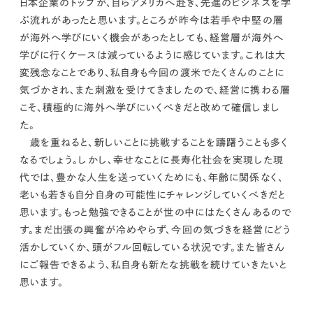
日本企業のトップが、自らアメリカへ赴き、先進のビジネスを学
ぶ流れがあったと思います。ところが昨今は若手や中堅の層
が海外へ学びにいく機会があったとしても、経営層が海外へ
学びに行くケースは減っているように感じています。これは大
変残念なことであり、私自身も今回の渡米でたくさんのことに
気づかされ、また刺激を受けてきましたので、
経営に携わる層
こそ、積極的に海外へ学びにいくべきだと改めて確信しまし
た。
歳を重ねると、新しいことに挑戦することを躊躇うことも多く
なるでしょう。しかし、幸せなことに長寿化社会を実現した現
代では、豊かな人生を送っていくためにも、
年齢に関係なく、
老いも若きも自分自身の可能性にチャレンジしていくべきだと
思います。
もっと勉強できることが世の中にはたくさんあるので
す。まだ出張の興奮が冷めやらず、今回の気づきを経営にどう
活かしていくか、頭がフル回転している状況です。また皆さん
にご報告できるよう、私自身も新たな挑戦を続けていきたいと
思います。