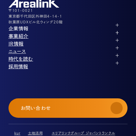
その他上記に当てはまらない案件等
03-3526-8556
〒101-0021
東京都千代田区外神田4-14-1
秋葉原UDXビル北ウィング20階
企業情報
代表メッセージ
事業紹介
企業理念
ストレージ事業
IR情報
会社概要
土地権利整備事業
パートナー制度
IRカレンダー
ニュース
役員紹介
オフィス事業
ストレージライフ
中期経営計画
PR
時代を読む
沿革
アセット事業
事業等のリスク
IR
投稿一覧
採用情報
コーポレートガバナンス
IRポリシー
メディア情報
人材育成・評価制度
サステナビリティ
業績・財務
企業情報
働く環境
ストレージ室数実績
商品情報
先輩社員インタビュー
IRライブラリ
中途採用
株式・株主情報
採用エントリー
個人投資家の皆様へ
お問い合わせ
よくある質問・用語集
IRメール登録
免責事項
kur
土地活用
エリアリンクグループ ジャパントランクル