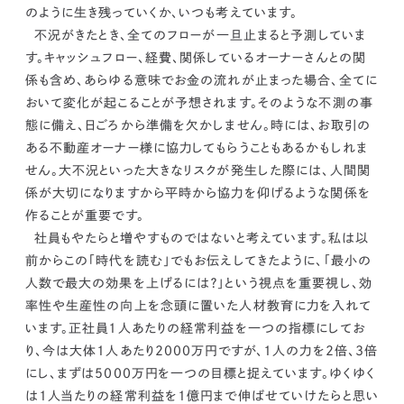
のように生き残っていくか、いつも考えています。
不況がきたとき、全てのフローが一旦止まると予測していま
す。
キャッシュフロー、経費、関係しているオーナーさんとの関
係も含め、あらゆる意味でお金の流れが止まった場合、全てに
おいて変化が起こることが予想されます。そのような不測の事
態に備え、日ごろから準備を欠かしません。時には、お取引の
ある不動産オーナー様に協力してもらうこともあるかもしれま
せん。大不況といった大きなリスクが発生した際には、人間関
係が大切になりますから
平時から協力を仰げるような関係を
作ることが重要です。
社員もやたらと増やすものではないと考えています。
私は以
前からこの「時代を読む」でもお伝えしてきたように、「最小の
人数で最大の効果を上げるには？」という視点を重要視し、
効
率性や生産性の向上を念頭に置いた人材教育
に力を入れて
います。正社員1人あたりの経常利益を一つの指標にしてお
り、今は大体1人あたり2000万円ですが、1人の力を2倍、3倍
にし、まずは5000万円を一つの目標と捉えています。ゆくゆく
は1人当たりの経常利益を1億円まで伸ばせていけたらと思い