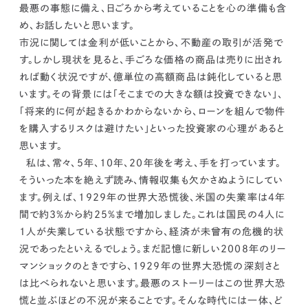
kur
土地活用
エリアリンクグループ ジャパントランクル
最悪の事態に備え、日ごろから考えていることを心の準備も含
asul
サイト
ーム
め、お話したいと思います。
カスタマーハラスメントポリ
プライバシーポリシー
市況に関しては金利が低いことから、不動産の取引が活発で
シー
情報セキュリティ・DX方針及び戦略
サイトマップ
す。しかし現状を見ると、手ごろな価格の商品は売りに出され
©2025 AREALINK.
れば動く状況ですが、億単位の高額商品は鈍化していると思
います。その背景には「そこまでの大きな額は投資できない」、
「将来的に何が起きるかわからないから、ローンを組んで物件
を購入するリスクは避けたい」といった投資家の心理があると
思います。
私は、常々、5年、10年、20年後を考え、手を打っています。
そういった本を絶えず読み、情報収集も欠かさぬようにしてい
ます。例えば、1929年の世界大恐慌後、米国の失業率は4年
間で約3％から約25％まで増加しました。これは国民の4人に
1人が失業している状態ですから、経済が未曾有の危機的状
況であったといえるでしょう。まだ記憶に新しい2008年のリー
マンショックのときですら、1929年の世界大恐慌の深刻さと
は比べられないと思います。
最悪のストーリーはこの世界大恐
慌と並ぶほどの不況が来ることです。
そんな時代には一体、ど