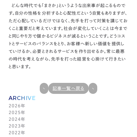
どんな時代でも「まさか」というような出来事が起こるもので
す。
自分の性格を分析すると心配性だという自覚もありますが、
ただ心配しているだけではなく、先手を打って対策を講じてお
くこと重要だと考えています。社会が変化していくことは今まで
と同じやり方で儲かるビジネスが減るということです。どうコス
トとサービスのバランスをとり、お客様へ新しい価値を提供し
ていけるか、必要とされるサービスを作り出せるか。常に最悪
の時代を考えながら、
先手を打った経営を心掛けて行きたい
と思います。
記事一覧へ戻る
ARCHIVE
2026年
2025年
7月(1)
2024年
6月(1)
12月(1)
2023年
5月(1)
11月(1)
11月(1)
2022年
4月(1)
10月(1)
10月(1)
11月(1)