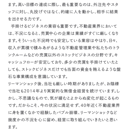
ます。高い目標の達成に際し、最も重要なのは、
外注先やスタ
ッフに対し、丸投げではなく、的確に人を動かし、相手に結果
を出させる力です。
手掛けるビジネスの業容も重要です。
不動産業界において
は、不況になると、売買中心の企業は業績がすぐに厳しくなり
ます。そういった不況時でも安定している業容はやはり、日々、
収入が累積で積みあがるような不動産管理業や私たちのトラ
ンクルームなどの売買以外のストックビジネスの分野です。
キ
ャッシュフローが安定しており、多少の売買を手掛けていたと
しても、ストックビジネスだけでも当面の資金を賄えるような盤
石な事業構成を意識しています。
リーマンショック後、当社も厳しい時期がありましたが、お陰様
で当社も2014年より実質的な無借金経営を続けています。し
かし、不思議なもので、気が緩むとよからぬ変化が起こるもの
です。だからこそ、今の状況に満足せず、40年近く不動産業界
に身を置くなかで経験したバブル崩壊、リーマンショックなど
幾度かの不況を心に留め、経営に取り組んでいきたいと思い
ます。