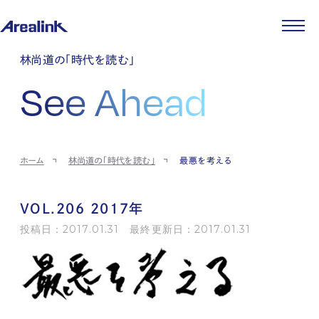
企業情報
林尚道の「時代を読む」
代表メッセージ
事業紹介
See Ahead
企業理念
ストレージ事業
IR情報
会社概要
土地権利整備事業
パートナー制度
IRカレンダー
ニュース
役員紹介
オフィス事業
ストレージライフ
中期経営計画
PR
時代を読む
沿革
アセット事業
事業等のリスク
IR
投稿一覧
採用情報
ホーム
林尚道の「時代を読む」
最悪を考える
コーポレートガバナンス
IRポリシー
メディア情報
人材育成・評価制度
サステナビリティ
JA
EN
業績・財務
企業情報
働く環境
ストレージ室数実績
商品情報
VOL.206 2017年
先輩社員インタビュー
IRライブラリ
中途採用
投稿日：2017.01.31 最終更新日：2017.01.31
株式・株主情報
採用エントリー
個人投資家の皆様へ
よくある質問・用語集
IRメール登録
お問い合わせ
免責事項