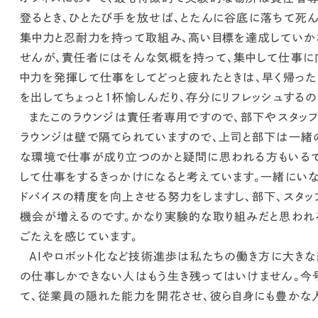
登るとき、ひとたび手を放せば、とたんに谷底に落ちて死ん
集中力と忍耐力を持って取組み、高い目標を達成していか
せんが、責任者にはそんな気概を持って、集中して仕事に
中力を発揮して仕事をしてどっと疲れたときは、早く帰った
を出してちょっと1杯愉しんだり、存分にリフレッシュする
またこのラウンジは責任者専用ですので、部下やスタッフ
ラウンジは壁で隔てられていますので、
上司と部下は一緒
な環境で仕事が成り立つのかと疑問に思われる方もいるで
して仕事をするきっかけになると考えています。
一緒にい
ドバイスの精度を向上させる努力をしますし、部下、スタッ
機会が増えるのです。
かなり実験的な取り組みだと思われ
ごたえを感じています。
AIやロボット化など技術進歩は私たちの働き方に大きな
の仕事しかできない人はもう生き残ってはいけません。今
て、
従業員の隠れた能力を開花させ、彼ら自身にも豊かな