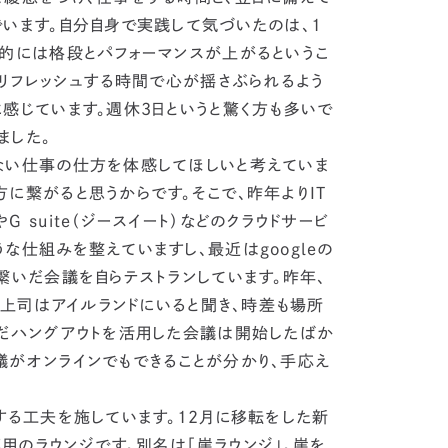
います。
自分自身で実践して気づいたのは、1
果的には格段とパフォーマンスが上がるというこ
。リフレッシュする時間で心が揺さぶられるよう
感じています。
週休3日というと驚く方も多いで
ました。
ない仕事の仕方を体感してほしいと考えていま
に繋がると思うからです。そこで、昨年より
IT
G suite（ジースイート）などのクラウドサービ
な仕組みを整えていますし、最近はgoogleの
繋いだ会議を自らテストランしています。昨年、
の上司はアイルランドにいると聞き、時差も場所
まだハングアウトを活用した会議は開始したばか
議がオンラインでもできることが分かり、手応え
する工夫を施しています。
12月に移転をした新
のラウンジです。別名は「崖ラウンジ」。崖を