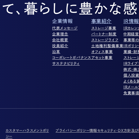
して、暮らしに豊かな感
企業情報
事業紹介
IR情報
代表メッセージ
ストレージ事業
IRカレン
企業理念
パートナー制度
中期経
会社概要
ストレージライフ
事業等の
役員紹介
土地権利整備事業
IRポリシ
沿革
オフィス事業
業績・財
コーポレートガバナンス
アセット事業
ストレー
サステナビリティ
IRライブ
株式・株
個人投
よくある
IRメー
免責事
カスタマーハラスメントポリ
プライバシーポリシー
情報セキュリティ・DX方針及
シー