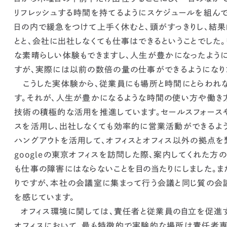
リフレッシュする時間を持てるようにスケジュールを組んで
日の内で緩急をつけて上手く休むと、頭がすっきりし、結
とと、会社に出社しなくても仕事はできるということでした
な素晴らしい体験もできますし、
人生が豊かになったように
すが、実際には
以前の数倍の量の仕事ができるようになり
こうした実体験から、従業員にも場所と時間にとらわれ
す。それが、人生が豊かになるような時間の使い方や働き方
技術の積極的な活用を推進しています。
セールスフォースや
スを活用し、出社しなくても効率的に営業活動ができるよう
ハングアウトを活用して、オフィスとオフィス以外の拠点を
googleの東京オフィスを訪問した際、案内してくれた方
も仕事の障害にはならないことを目の当たりにしました。
りですが、本社の会議室に集まって行う会議と同じ質の会
を感じています。
オフィス環境に関しては、責任者と従業員の自立を促進
オフィスにおいて、最も特徴的で実験的な場所は責任者専用