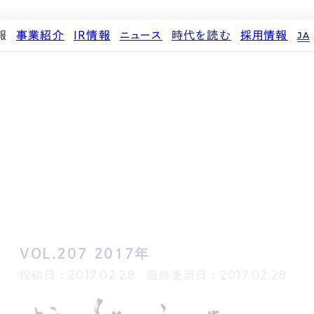
報
事業紹介
IR情報
ニュース
時代を読む
採用情報
JA
代表メッセージ
ストレージ事業
IRカレンダー
PR
投稿一覧
人材育成・評価制度
企業理念
中期経営計画
IR
働く環境
パートナー制度
d
会社概要
事業等のリスク
メディア情報
先輩社員インタビュー
ストレージライフ
役員紹介
IRポリシー
企業情報
中途採用
土地権利整備事業
沿革
業績・財務
商品情報
採用エントリー
オフィス事業
コーポレートガバナンス
ストレージ室数実績
アセット事業
サステナビリティ
IRライブラリ
株式・株主情報
個人投資家の皆様へ
VOL.207 2017年
よくある質問・用語集
IRメール登録
投稿日：2017.02.28 最終更新日：2017.02.28
免責事項