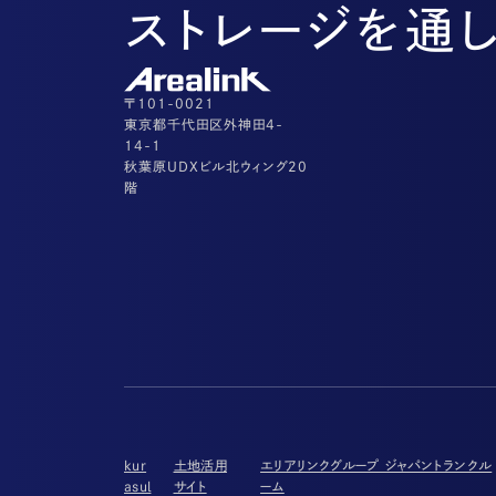
ストレージを通
〒101-0021
東京都千代田区外神田4-
14-1
秋葉原UDXビル北ウィング20
階
kur
土地活用
エリアリンクグループ ジャパントランクル
asul
サイト
ーム