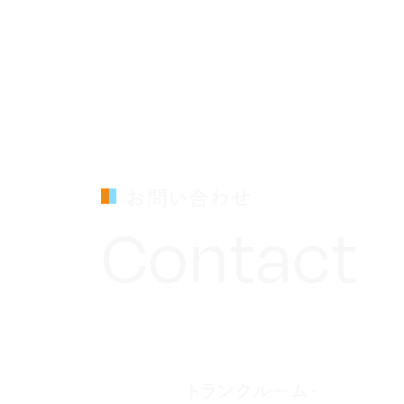
お問い合わせ
Contact
トランクルーム・