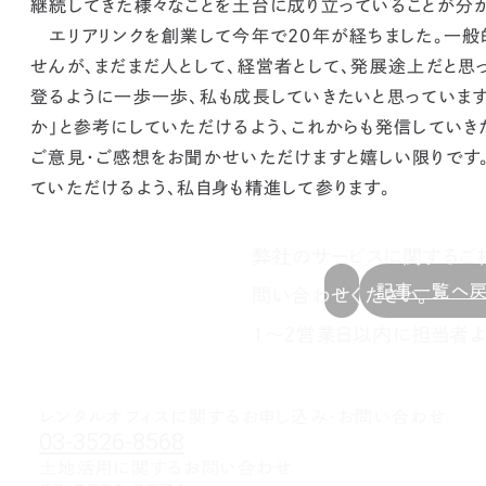
継続してきた様々なことを土台に成り立っていることが分か
エリアリンクを創業して今年で20年が経ちました。一般
せんが、まだまだ人として、経営者として、発展途上だと思
登るように一歩一歩、私も成長していきたいと思っています
か」と参考にしていただけるよう、これからも発信してい
ご意見・ご感想をお聞かせいただけますと嬉しい限りです。
ていただけるよう、私自身も精進して参ります。
弊社のサービスに関するご
記事一覧へ
問い合わせください。
1～2営業日以内に担当者よ
レンタルオフィスに関する
お申し込み・お問い合わせ
03-3526-8568
土地活用に関するお問い合わせ