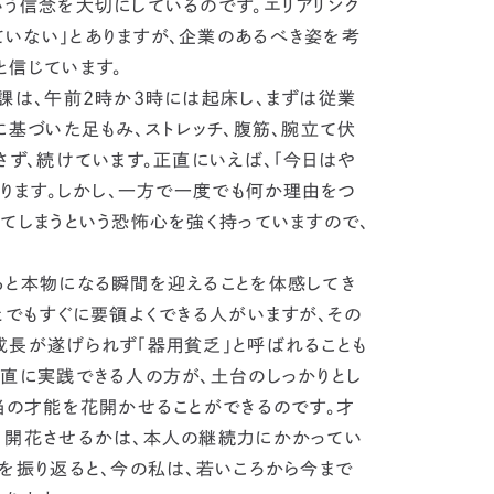
いう信念を大切にしているのです。
エリアリンク
いない」とありますが、企業のあるべき姿を考
と信じています。
課は、午前2時か3時には起床し、まずは従業
に基づいた足もみ、ストレッチ、腹筋、腕立て伏
さず、続けています。正直にいえば、「今日はや
ります。しかし、一方で
一度でも何か理由をつ
てしまうという恐怖心を強く持っていますので、
ると本物になる瞬間を迎えること
を体感してき
とでもすぐに要領よくできる人がいますが、その
成長が遂げられず「器用貧乏」と呼ばれることも
直に実践できる人の方が、土台のしっかりとし
当の才能を花開かせることができるのです。才
、開花させるかは、本人の継続力にかかってい
を振り返ると、
今の私は、若いころから今まで