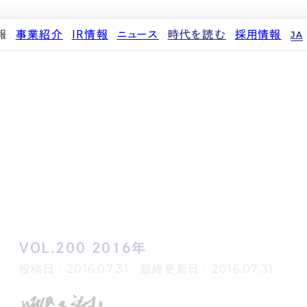
報
事業紹介
IR情報
ニュース
時代を読む
採用情報
JA
代表メッセージ
ストレージ事業
IRカレンダー
PR
投稿一覧
人材育成・評価制度
企業理念
中期経営計画
IR
働く環境
パートナー制度
d
会社概要
事業等のリスク
メディア情報
先輩社員インタビュー
ストレージライフ
役員紹介
IRポリシー
企業情報
中途採用
土地権利整備事業
沿革
業績・財務
商品情報
採用エントリー
オフィス事業
コーポレートガバナンス
ストレージ室数実績
アセット事業
サステナビリティ
IRライブラリ
えて
株式・株主情報
個人投資家の皆様へ
VOL.200 2016年
よくある質問・用語集
IRメール登録
投稿日：2016.07.31 最終更新日：2016.07.31
免責事項