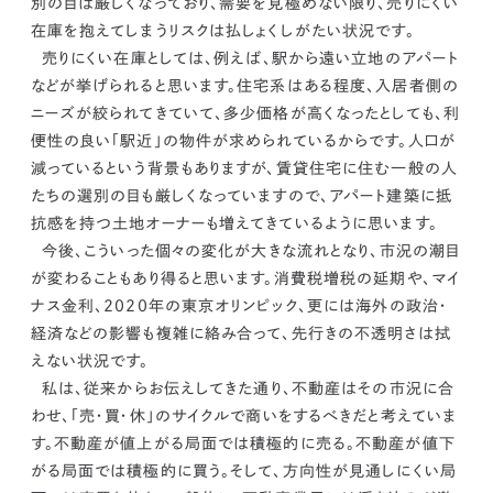
別の目は厳しくなっており、需要を見極めない限り、売りにくい
在庫を抱えてしまうリスクは払しょくしがたい状況です。
売りにくい在庫としては、例えば、駅から遠い立地のアパート
などが挙げられると思います。住宅系はある程度、入居者側の
ニーズが絞られてきていて、多少価格が高くなったとしても、利
便性の良い「駅近」の物件が求められているからです。人口が
減っているという背景もありますが、賃貸住宅に住む一般の人
たちの選別の目も厳しくなっていますので、アパート建築に抵
抗感を持つ土地オーナーも増えてきているように思います。
今後、こういった個々の変化が大きな流れとなり、市況の潮目
が変わることもあり得ると思います。
消費税増税の延期や、マイ
ナス金利、2020年の東京オリンピック、更には海外の政治・
経済などの影響も複雑に絡み合って、先行きの不透明さは拭
えない状況です。
私は、従来からお伝えしてきた通り、
不動産はその市況に合
わせ、「売・買・休」のサイクルで商いをするべきだと考えていま
す。
不動産が値上がる局面では積極的に売る。不動産が値下
がる局面では積極的に買う。そして、方向性が見通しにくい局