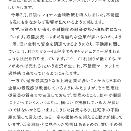
今回は「市況の変化とビジネスチャンス」というテーマでお話
kur
土地活用
エリアリンクグループ ジャパントランクル
しいたします。
asul
サイト
ーム
カスタマーハラスメントポリ
プライバシーポリシー
今年2月、日銀はマイナス金利政策を導入しました。不動産
シー
市況にも少なからず影響が出ているように感じます。
情報セキュリティ・DX方針及び戦略
サイトマップ
まず、日銀の狙い通り、
金融機関の融資姿勢が積極的
になっ
©2025 AREALINK.
ています。設備投資にはまだ消極的な企業が多いものの、より
一層、低い金利で資金を調達できるようになり、
不動産に関し
ていえば、利回りが2〜4％程度でもキャッシュフローがまわる
ような状況を作り出しています。
こうして「利回りが低くても、モ
ノがあれば売れる」という市況が生まれ、
不動産マーケットの
過熱感は高まっているようにみえます。
一方で、過去最高益となる上場企業が多いことからも日本の
企業の景況感は改善しているようにみえますが、その恩恵は
従業員の賃金まで波及しておらず、実際のところ、
給料が順調
に上がっていくというよりは、横ばいで推移している人が多い
のではないかと思います。こうした背景もあり、住宅系の不動
産に限って言えば、ある一定の価格帯を超えると動きが鈍って
います。低金利時代に見合った特需はあるものの、
買い手の選