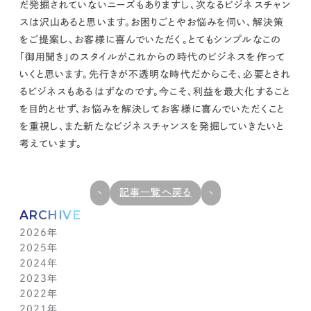
だ発掘されていないニーズもありますし、次なるビジネスチャン
スは沢山あると思います。
お困りごとやお悩みを伺い、解決策
をご提案し、お客様に喜んでいただく。とてもシンプルなこの
「御用聞き」のスタイルがこれからの時代のビジネスを作って
いくと思います。
先行きが不透明な時代だからこそ、必要とされ
るビジネスもあるはずなのです。今こそ、
利益を最大化すること
を目的とせず、お悩みを解決してお客様に喜んでいただくこと
を重視し、また新たなビジネスチャンスを発掘していきたいと
考えています。
記事一覧へ戻る
ARCHIVE
2026年
2025年
7月(1)
2024年
6月(1)
12月(1)
2023年
5月(1)
11月(1)
11月(1)
2022年
4月(1)
10月(1)
10月(1)
11月(1)
2021年
3月(1)
9月(1)
9月(1)
10月(1)
11月(1)