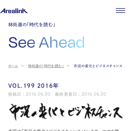
企業情報
林尚道の「時代を読む」
代表メッセージ
事業紹介
See Ahead
企業理念
ストレージ事業
IR情報
会社概要
土地権利整備事業
パートナー制度
IRカレンダー
ニュース
役員紹介
オフィス事業
ストレージライフ
中期経営計画
PR
時代を読む
沿革
アセット事業
事業等のリスク
IR
投稿一覧
採用情報
ホーム
林尚道の「時代を読む」
市況の変化とビジネスチャンス
コーポレートガバナンス
IRポリシー
メディア情報
人材育成・評価制度
サステナビリティ
JA
EN
業績・財務
企業情報
働く環境
ストレージ室数実績
商品情報
VOL.199 2016年
先輩社員インタビュー
IRライブラリ
中途採用
投稿日：2016.06.30 最終更新日：2016.06.30
株式・株主情報
採用エントリー
個人投資家の皆様へ
よくある質問・用語集
IRメール登録
お問い合わせ
免責事項