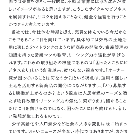
面では売買を休む。一般的に、不動産業界には浮き沈みが激
しいイメージがあると思いますが、こうしたサイクルでビジネス
を展開すれば、リスクを抱えることなく、健全な経営を行うこと
ができると考えています。
当社では、今は休む時期と捉え、売買を休んでいる今だから
こそできることに目を向けています。
具体的には郊外の土地活
用に適した2×4トランクのような新商品の開発や、資産管理の
知識を持った営業マンの教育、リーシング力の強化が挙げら
れます。
これらの取り組みの根底にあるのは「困ったところにビ
ジネスあり」という創業以来、変わらない視点です。
「オーナー
様が困っていることは何なのか？」という視点は、運用の難しい
土地を活用する新商品の開発につながりますし、「どう募集す
ると稼働が上がるのか？」という視点は入居者様のニーズを満
たす物件改善やリーシング力の強化に繋がります。
儲かること
だけに目を向けるのではなく、困ったことに目を向けると、新し
い発想が生まれるものです。
少子高齢化や人口減少など社会の大きな変化は既に始まっ
ています。明るいニュースが少ない時代ではありますが、まだま