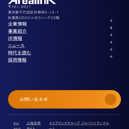
その他上記に当てはまらない案件等
03-3526-8556
〒101-0021
東京都千代田区外神田4-14-1
秋葉原UDXビル北ウィング20階
企業情報
代表メッセージ
事業紹介
企業理念
ストレージ事業
IR情報
会社概要
土地権利整備事業
パートナー制度
IRカレンダー
ニュース
役員紹介
オフィス事業
ストレージライフ
中期経営計画
PR
時代を読む
沿革
アセット事業
事業等のリスク
IR
投稿一覧
採用情報
コーポレートガバナンス
IRポリシー
メディア情報
人材育成・評価制度
サステナビリティ
業績・財務
企業情報
働く環境
ストレージ室数実績
商品情報
先輩社員インタビュー
IRライブラリ
中途採用
株式・株主情報
採用エントリー
個人投資家の皆様へ
お問い合わせ
よくある質問・用語集
IRメール登録
免責事項
kur
土地活用
エリアリンクグループ ジャパントランクル
asul
サイト
ーム