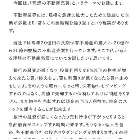
kur
土地活用
エリアリンクグループ ジャパントランクル
今回は、「理想の不動産売買」というテーマでお話します。
asul
サイト
ーム
カスタマーハラスメントポリ
プライバシーポリシー
不動産業界には、規模を急速に拡大したために破綻した企
シー
業が多数あり、常にこの悪循環を繰り返すという現実がありま
情報セキュリティ・DX方針及び戦略
サイトマップ
す。
©2025 AREALINK.
当社では毎年20億円の長期保有不動産の購入と、20億か
ら30億円規模の不動産売買を行っています。
そこで私が考え
る理想の不動産売買についてお話したいと思います。
銀行の融資が緩くなり、投資利回りが8％以下の物件が増
えて来たら買い控えをし、更に利回りが低くなったら買い止め
をします。そのような流れになった時、保有物件をダンピング
するのではなく、高値で売却するか保有しておけば問題ありま
せん。また
物件を売却すれば頭金の回収と利益で、現金のス
トックを保有することが出来ます。
銀行の融資が厳しくなったり売れ行きが下がったりすると、
当然融資がストップする時期が来ます。そうなると個人を含
め、各不動産会社の投売りやダンピングが始まります。その時