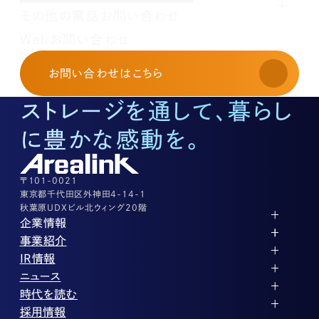
その他の電話お問い合わせ
レンタルオフィスに関する
Webお問い合わせ
お申し込み・お問い合わせ
03-3526-8568
お問い合わせ
はこちら
土地活用に関するお問い合わせ
03-3526-8574
ストレージを通して、暮らし
底地に関するお問い合わせ
03-3526-8572
に豊かな感動を。
株式に関するお問い合わせ
03-3526-8556
その他上記に当てはまらない案件等
03-3526-8556
〒101-0021
東京都千代田区外神田4-14-1
秋葉原UDXビル北ウィング20階
企業情報
代表メッセージ
事業紹介
企業理念
ストレージ事業
IR情報
会社概要
土地権利整備事業
パートナー制度
IRカレンダー
ニュース
役員紹介
オフィス事業
ストレージライフ
中期経営計画
PR
時代を読む
沿革
アセット事業
事業等のリスク
IR
投稿一覧
採用情報
コーポレートガバナンス