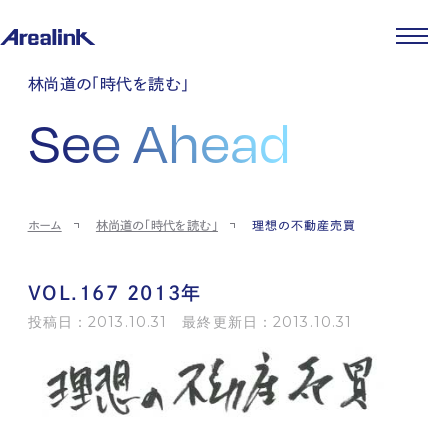
企業情報
林尚道の「時代を読む」
代表メッセージ
事業紹介
See Ahead
企業理念
ストレージ事業
IR情報
会社概要
土地権利整備事業
パートナー制度
IRカレンダー
ニュース
役員紹介
オフィス事業
ストレージライフ
中期経営計画
PR
時代を読む
沿革
アセット事業
事業等のリスク
IR
投稿一覧
採用情報
ホーム
林尚道の「時代を読む」
理想の不動産売買
コーポレートガバナンス
IRポリシー
メディア情報
人材育成・評価制度
サステナビリティ
JA
EN
業績・財務
企業情報
働く環境
ストレージ室数実績
商品情報
VOL.167 2013年
先輩社員インタビュー
IRライブラリ
中途採用
投稿日：2013.10.31 最終更新日：2013.10.31
株式・株主情報
採用エントリー
個人投資家の皆様へ
よくある質問・用語集
IRメール登録
お問い合わせ
免責事項