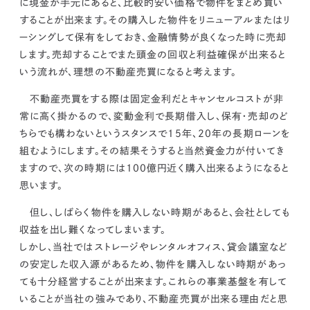
に
現金が手元にあると、比較的安い価格で物件をまとめ買い
することが出来ます。
その購入した物件をリニューアルまたはリ
ーシングして保有をしておき、金融情勢が良くなった時に売却
します。
売却することでまた頭金の回収と利益確保が出来ると
いう流れが、理想の不動産売買になると考えます。
不動産売買をする際は固定金利だとキャンセルコストが非
常に高く掛かるので、
変動金利で長期借入し、保有・売却のど
ちらでも構わないというスタンスで15年、20年の長期ローンを
組むようにします。
その結果そうすると当然資金力が付いてき
ますので、次の時期には100億円近く購入出来るようになると
思います。
但し、しばらく物件を購入しない時期があると、会社としても
収益を出し難くなってしまいます。
しかし、当社ではストレージやレンタルオフィス、貸会議室など
の
安定した収入源があるため、物件を購入しない時期があっ
ても十分経営することが出来ます。
これらの事業基盤を有して
いることが当社の強みであり、不動産売買が出来る理由だと思