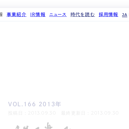
報
事業紹介
IR情報
ニュース
時代を読む
採用情報
JA
代表メッセージ
ストレージ事業
IRカレンダー
PR
投稿一覧
人材育成・評価制度
企業理念
中期経営計画
IR
働く環境
パートナー制度
d
会社概要
事業等のリスク
メディア情報
先輩社員インタビュー
ストレージライフ
役員紹介
IRポリシー
企業情報
中途採用
土地権利整備事業
沿革
業績・財務
商品情報
採用エントリー
オフィス事業
コーポレートガバナンス
ストレージ室数実績
アセット事業
サステナビリティ
IRライブラリ
株式・株主情報
個人投資家の皆様へ
VOL.166 2013年
よくある質問・用語集
IRメール登録
投稿日：2013.09.30 最終更新日：2013.09.30
免責事項