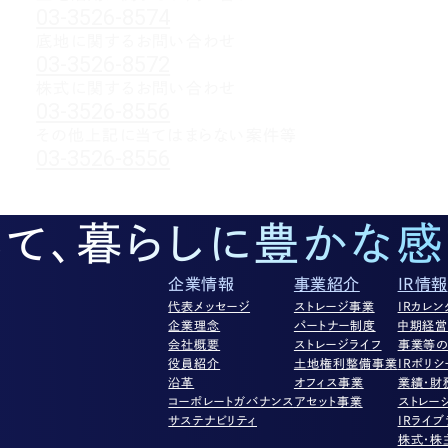
03-3526-8574
底地に関するお問い合わせ
03-3526-8572
株式に関するお問い合わせ
03-3526-8556
その他上記に当てはまらない案件等
03-3526-8556
して、暮らしに豊かな感
企業情報
事業紹介
IR情報
代表メッセージ
ストレージ事業
IRカレン
企業理念
パートナー制度
中期経
会社概要
ストレージライフ
事業等の
役員紹介
土地権利整備事業
IRポリシ
沿革
オフィス事業
業績・財
コーポレートガバナンス
アセット事業
ストレー
サステナビリティ
IRライブ
株式・株