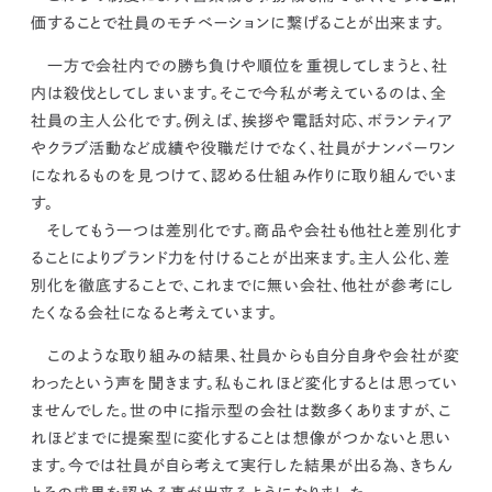
価することで社員のモチベーションに繋げることが出来ます。
一方で会社内での勝ち負けや順位を重視してしまうと、社
内は殺伐としてしまいます。そこで今私が考えているのは、
全
社員の主人公化
です。例えば、挨拶や電話対応、ボランティア
やクラブ活動など
成績や役職だけでなく、社員がナンバーワン
になれるものを見つけて、認める仕組み作りに取り組んでいま
す。
そしてもう一つは
差別化
です。商品や会社も他社と差別化す
ることによりブランド力を付けることが出来ます。
主人公化、差
別化を徹底することで、これまでに無い会社、他社が参考にし
たくなる会社になると考えています。
このような取り組みの結果、社員からも自分自身や会社が変
わったという声を聞きます。私もこれほど変化するとは思ってい
ませんでした。
世の中に指示型の会社は数多くありますが、こ
れほどまでに提案型に変化することは想像がつかないと思い
ます。
今では
社員が自ら考えて実行した結果が出る為、きちん