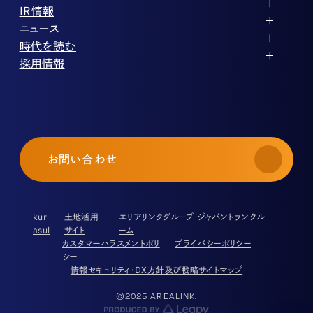
企業理念
ストレージ事業
IR情報
会社概要
土地権利整備事業
パートナー制度
IRカレンダー
ニュース
役員紹介
オフィス事業
ストレージライフ
中期経営計画
PR
時代を読む
沿革
アセット事業
事業等のリスク
IR
投稿一覧
採用情報
コーポレートガバナンス
IRポリシー
メディア情報
人材育成・評価制度
サステナビリティ
業績・財務
企業情報
働く環境
ストレージ室数実績
商品情報
先輩社員インタビュー
IRライブラリ
中途採用
株式・株主情報
採用エントリー
個人投資家の皆様へ
お問い合わせ
よくある質問・用語集
IRメール登録
免責事項
kur
土地活用
エリアリンクグループ ジャパントランクル
asul
サイト
ーム
カスタマーハラスメントポリ
プライバシーポリシー
シー
情報セキュリティ・DX方針及び戦略
サイトマップ
©2025 AREALINK.