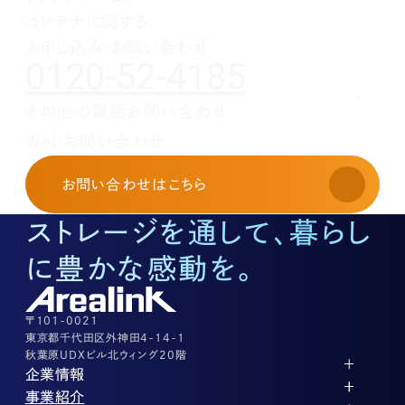
1月(1)
2月(1)
3月(1)
4月(1)
コンテナに関する
1月(1)
2月(1)
3月(1)
1月(1)
2月(1)
お申し込み・お問い合わせ
0120-52-4185
1月(1)
その他の電話お問い合わせ
レンタルオフィスに関する
Webお問い合わせ
お申し込み・お問い合わせ
03-3526-8568
お問い合わせ
はこちら
土地活用に関するお問い合わせ
03-3526-8574
ストレージを通して、暮らし
底地に関するお問い合わせ
03-3526-8572
に豊かな感動を。
株式に関するお問い合わせ
03-3526-8556
その他上記に当てはまらない案件等
03-3526-8556
〒101-0021
東京都千代田区外神田4-14-1
秋葉原UDXビル北ウィング20階
企業情報
代表メッセージ
事業紹介