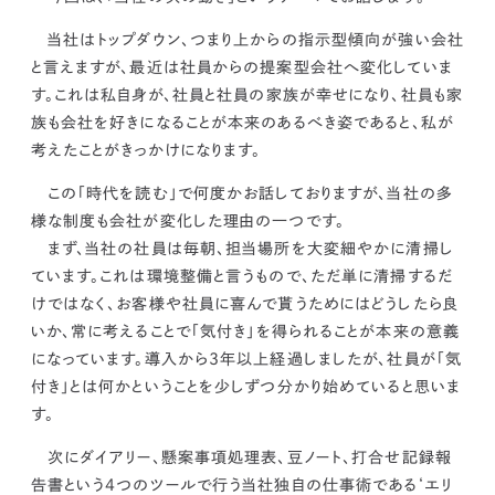
kur
土地活用
エリアリンクグループ ジャパントランクル
asul
サイト
ーム
当社はトップダウン、つまり上からの指示型傾向が強い会社
カスタマーハラスメントポリ
プライバシーポリシー
と言えますが、
最近は社員からの提案型会社へ変化していま
シー
情報セキュリティ・DX方針及び戦略
サイトマップ
す。
これは私自身が、
社員と社員の家族が幸せになり、社員も家
©2025 AREALINK.
族も会社を好きになることが本来のあるべき姿
であると、私が
考えたことがきっかけになります。
この「時代を読む」で何度かお話しておりますが、当社の多
様な制度も会社が変化した理由の一つです。
まず、当社の社員は毎朝、担当場所を大変細やかに清掃し
ています。これは環境整備と言うもので、ただ単に清掃するだ
けではなく、お客様や社員に喜んで貰うためにはどうしたら良
いか、常に考えることで
「気付き」
を得られることが本来の意義
になっています。
導入から3年以上経過しましたが、社員が「気
付き」とは何かということを少しずつ分かり始めていると思いま
す。
次にダイアリー、懸案事項処理表、豆ノート、打合せ記録報
告書という4つのツールで行う当社独自の仕事術である‘エリ