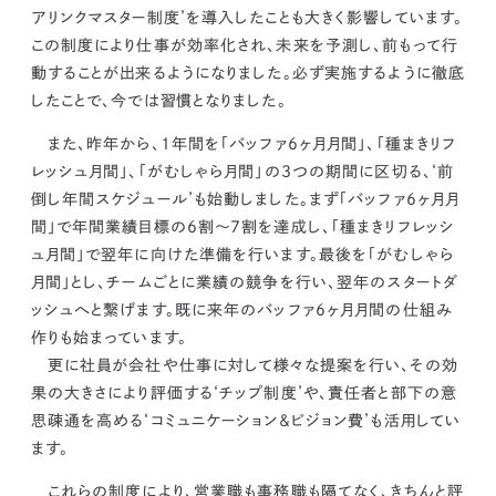
アリンクマスター制度’を導入したことも大きく影響しています。
この制度により仕事が効率化され、
未来を予測し、前もって行
動することが出来るようになりました。必ず実施するように徹底
したことで、今では習慣となりました。
また、昨年から、1年間を「バッファ6ヶ月月間」、「種まきリフ
レッシュ月間」、「がむしゃら月間」の3つの期間に区切る、‘前
倒し年間スケジュール’も始動しました。まず「バッファ6ヶ月月
間」で年間業績目標の6割〜7割を達成し、「種まきリフレッシ
ュ月間」で翌年に向けた準備を行います。最後を「がむしゃら
月間」とし、チームごとに業績の競争を行い、
翌年のスタートダ
ッシュへと繋げます。
既に来年のバッファ6ヶ月月間の仕組み
作りも始まっています。
更に社員が会社や仕事に対して様々な提案を行い、その効
果の大きさにより評価する‘チップ制度’や、責任者と部下の意
思疎通を高める‘コミュニケーション＆ビジョン費’も活用してい
ます。
これらの制度により、
営業職も事務職も隔てなく、きちんと評