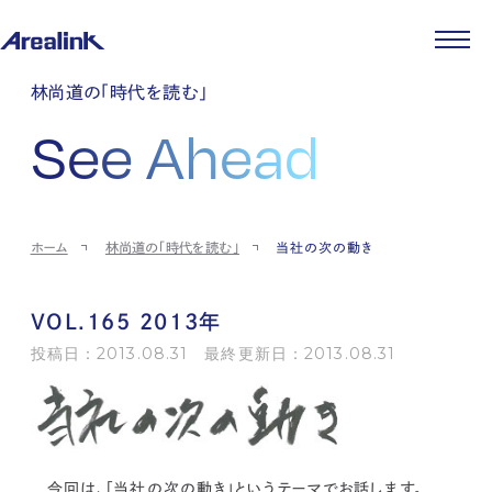
企業情報
林尚道の「時代を読む」
代表メッセージ
事業紹介
See Ahead
企業理念
ストレージ事業
IR情報
会社概要
土地権利整備事業
パートナー制度
IRカレンダー
ニュース
役員紹介
オフィス事業
ストレージライフ
中期経営計画
PR
時代を読む
沿革
アセット事業
事業等のリスク
IR
投稿一覧
採用情報
ホーム
林尚道の「時代を読む」
当社の次の動き
コーポレートガバナンス
IRポリシー
メディア情報
人材育成・評価制度
サステナビリティ
JA
EN
業績・財務
企業情報
働く環境
ストレージ室数実績
商品情報
VOL.165 2013年
先輩社員インタビュー
IRライブラリ
中途採用
投稿日：2013.08.31 最終更新日：2013.08.31
株式・株主情報
採用エントリー
個人投資家の皆様へ
よくある質問・用語集
IRメール登録
お問い合わせ
免責事項
今回は、「当社の次の動き」というテーマでお話します。