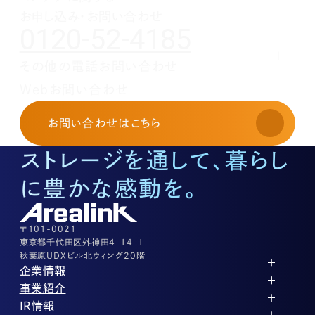
1月(1)
2月(1)
お申し込み・お問い合わせ
0120-52-4185
1月(1)
その他の電話お問い合わせ
レンタルオフィスに関する
Webお問い合わせ
お申し込み・お問い合わせ
03-3526-8568
お問い合わせ
はこちら
土地活用に関するお問い合わせ
03-3526-8574
ストレージを通して、暮らし
底地に関するお問い合わせ
03-3526-8572
に豊かな感動を。
株式に関するお問い合わせ
03-3526-8556
その他上記に当てはまらない案件等
03-3526-8556
〒101-0021
東京都千代田区外神田4-14-1
秋葉原UDXビル北ウィング20階
企業情報
代表メッセージ
事業紹介
企業理念
ストレージ事業
IR情報