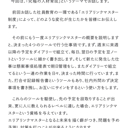
今回は、「究極の人材育成」というテーマでお話します。
kur
土地活用
エリアリンクグループ ジャパントランクル
asul
サイト
ーム
前回お話した社員教育の一環である「エリアリンクマスター
カスタマーハラスメントポリ
プライバシーポリシー
シー
制度」によって、どのような変化が生じたかを皆様にお伝えし
情報セキュリティ・DX方針及び戦略
サイトマップ
ます。
©2025 AREALINK.
その前にもう一度エリアリンクマスターの概要を説明します
と、
決まった4つのツールで行う仕事術です。
まず、週末に来週
以降の予定をダイアリーで組立て、毎日、翌日の予定を豆ノー
トというツールに細かく書き出します。そして新たに発生した仕
事は懸案事項処理表で期日管理をし、またダイアリーで組立
てるという一連の作業を日々、決まった時間に行っています。ま
た、打合せ記録報告書というツールもあり、社内外問わず決定
事項を書き残し、お互いにサインをするという使い方をします。
これらのツールを駆使し、
先の予定を段取り
することが出
来、更に人に教えられるレベルに達した場合、エリアリンクマ
スターという資格を与えています。
エリアリンクマスターとなると
未来を描く癖がつき、問題を予め
予測し対策を打つことが出来る
ようになります。