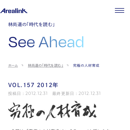
企業情報
林尚道の「時代を読む」
代表メッセージ
事業紹介
See Ahead
企業理念
ストレージ事業
IR情報
会社概要
土地権利整備事業
パートナー制度
IRカレンダー
ニュース
役員紹介
オフィス事業
ストレージライフ
中期経営計画
PR
時代を読む
沿革
アセット事業
事業等のリスク
IR
投稿一覧
採用情報
ホーム
林尚道の「時代を読む」
究極の人材育成
コーポレートガバナンス
IRポリシー
メディア情報
人材育成・評価制度
サステナビリティ
JA
EN
業績・財務
企業情報
働く環境
ストレージ室数実績
商品情報
VOL.157 2012年
先輩社員インタビュー
IRライブラリ
中途採用
投稿日：2012.12.31 最終更新日：2012.12.31
株式・株主情報
採用エントリー
個人投資家の皆様へ
よくある質問・用語集
IRメール登録
お問い合わせ
免責事項