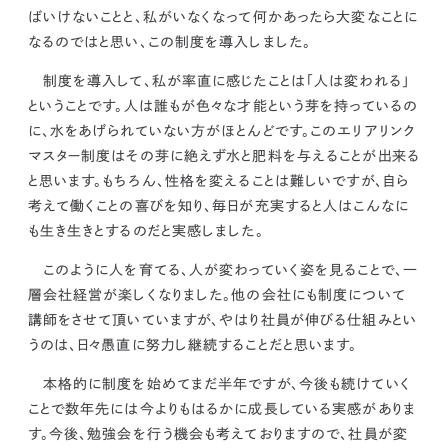
ばいけないことと、私がいなくなって何かあったら大変なことに
なるのではと思い、この制度を導入しました。
制度を導入して、私が率直に感じたことは
「人は変われる」
ということです。人は誰もが色々な才能という芽を持っているの
に、水をあげられていない方がほとんどです。このエリアリンク
マスター制度はその芽に絶えず水と肥料を与えることが出来る
と思います。もちろん、性格を変えることは難しいですが、
自ら
考えて働くことの喜びを知り、毎日が充実すると人はこんなに
も生き生きとする
のだと実感しました。
このように人を育てる、人が変わっていく姿を見ることで、一
層会社経営が楽しくなりました。他の会社にも制度について
講師をさせて頂いていますが、やはり社員が伸びる仕組みとい
うのは、
日々愚直に努力し継続すること
だと思います。
本格的に制度を始めてまだ半年ですが、
今後も続けていく
ことで数年先には今よりもはるかに成長している実感がありま
す。
今後、勉強会を行う機会も考えておりますので、社員が変