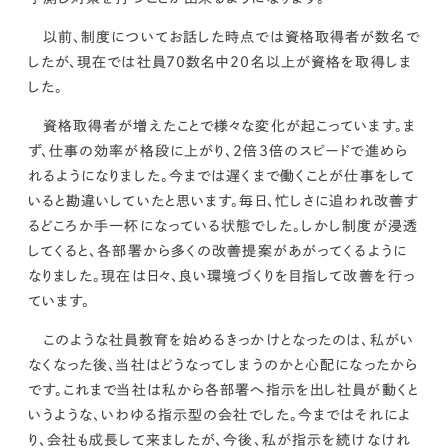
以前、制度についてお話した時点では資格取得者が数名で
したが、現在では
社員70数名中20名以上が資格を取得しま
した。
資格取得者が増えたことで様々な変化が起こっています。ま
ず、
仕事の効率が格段に上がり、2倍3倍のスピードで進めら
れるようになりました。
今までは遅くまで働くことが仕事をして
いると勘違いしていたと思います。毎日、忙しさに追われ改善す
るどころか手一杯になっている状態でした。しかし制度が浸透
してくると、各部署から
多くの改善提案があがってくるように
なりました。
現在は日々、良い環境づくりを目指して改善を行っ
ています。
このような社員教育を始めるきっかけとなったのは、私がい
なくなった後、当社はどうなってしまうのかと心配になったから
です。これまで当社は私から各部署へ指示を出し社員が動くと
いうような、いわゆる
指示型の会社
でした。今まではそれによ
り、会社も成長して来ましたが、今後、私が指示を続けなけれ