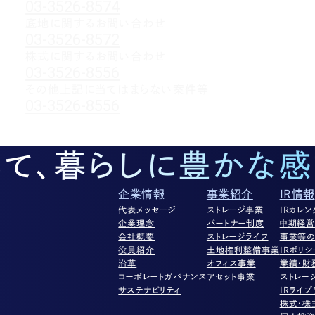
03-3526-8574
底地に関するお問い合わせ
03-3526-8572
株式に関するお問い合わせ
03-3526-8556
その他上記に当てはまらない案件等
03-3526-8556
して、暮らしに豊かな感
企業情報
事業紹介
IR情報
代表メッセージ
ストレージ事業
IRカレン
企業理念
パートナー制度
中期経
会社概要
ストレージライフ
事業等の
役員紹介
土地権利整備事業
IRポリシ
沿革
オフィス事業
業績・財
コーポレートガバナンス
アセット事業
ストレー
サステナビリティ
IRライブ
株式・株