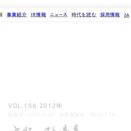
報
事業紹介
IR情報
ニュース
時代を読む
採用情報
JA
代表メッセージ
ストレージ事業
IRカレンダー
PR
投稿一覧
人材育成・評価制度
企業理念
中期経営計画
IR
働く環境
パートナー制度
d
会社概要
事業等のリスク
メディア情報
先輩社員インタビュー
ストレージライフ
役員紹介
IRポリシー
企業情報
中途採用
土地権利整備事業
沿革
業績・財務
商品情報
採用エントリー
オフィス事業
コーポレートガバナンス
ストレージ室数実績
アセット事業
サステナビリティ
IRライブラリ
株式・株主情報
個人投資家の皆様へ
VOL.156 2012年
よくある質問・用語集
IRメール登録
投稿日：2012.11.30 最終更新日：2012.11.30
免責事項