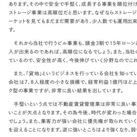
あります。その中で
安全で手堅く、成長する事業を順位付け
ストレージ事業は高順位だと思います。
なぜならストレー
ーケットを見てもまだまだ需要があり、少人数でも運用出
す。
それから当社で行うビル事業も、頭金3割で15年ローン
入が出来るのであれば、高順位になる
でしょう。また、当
ているので、安全性が高く、今後伸びていく分野なのでこ
また、「貸地」というビジネスを行っている会社を知って
会社は7、8人程度の小さな規模で、経常利益1億円ほど
ク型の事業ですが、非常に良い結果を出しています。
手堅いという点では不動産賃貸管理業は非常に良い事業
いことが欠点となります。その為今後、時代が変わった場
でしょう。また、集客力が強い会社に優先権が取られてい
を迎えることになります。逆に
強いところはより強くなり、