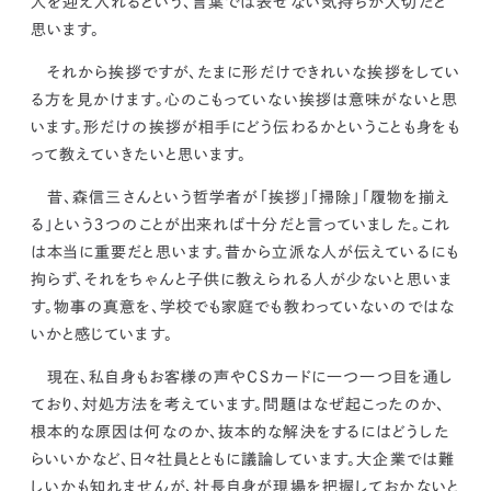
人を迎え入れるという、言葉では表せない気持ちが大切だと
思います。
それから挨拶ですが、たまに形だけできれいな挨拶をしてい
る方を見かけます。
心のこもっていない挨拶は意味がないと思
います。
形だけの挨拶が相手にどう伝わるかということも身をも
って教えていきたいと思います。
昔、森信三さんという哲学者が
「挨拶」「掃除」「履物を揃え
る」という３つのことが出来れば十分だと言っていました。
これ
は本当に重要だと思います。昔から立派な人が伝えているにも
拘らず、それをちゃんと子供に教えられる人が少ないと思いま
す。物事の真意を、学校でも家庭でも教わっていないのではな
いかと感じています。
現在、私自身もお客様の声やＣＳカードに一つ一つ目を通し
ており、対処方法を考えています。
問題はなぜ起こったのか、
根本的な原因は何なのか、抜本的な解決をするにはどうした
らいいかなど、日々社員とともに議論しています。
大企業では難
しいかも知れませんが、社長自身が現場を把握しておかないと