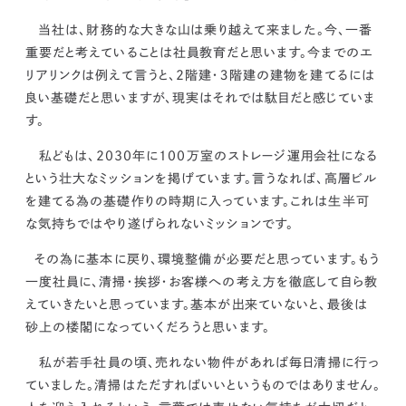
kur
土地活用
エリアリンクグループ ジャパントランクル
asul
サイト
ーム
当社は、財務的な大きな山は乗り越えて来ました。
今、一番
カスタマーハラスメントポリ
プライバシーポリシー
重要だと考えていることは社員教育だと思います。
今までのエ
シー
リアリンクは例えて言うと、2階建・３階建の建物を建てるには
情報セキュリティ・DX方針及び戦略
サイトマップ
©2025 AREALINK.
良い基礎だと思いますが、現実はそれでは駄目だと感じていま
す。
私どもは、2030年に100万室のストレージ運用会社になる
という壮大なミッションを掲げています。
言うなれば、高層ビル
を建てる為の基礎作りの時期に入っています。これは生半可
な気持ちではやり遂げられないミッションです。
その為に基本に戻り、
環境整備
が必要だと思っています。
もう
一度社員に、清掃・挨拶・お客様への考え方を徹底して自ら教
えていきたいと思っています。
基本が出来ていないと、最後は
砂上の楼閣になっていくだろうと思います。
私が若手社員の頃、売れない物件があれば毎日清掃に行っ
ていました。清掃はただすればいいというものではありません。