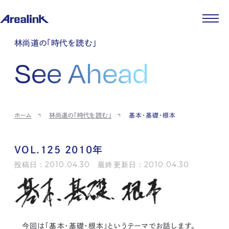
企業情報
林尚道の「時代を読む」
代表メッセージ
事業紹介
See Ahead
企業理念
ストレージ事業
IR情報
会社概要
土地権利整備事業
パートナー制度
IRカレンダー
ニュース
役員紹介
オフィス事業
ストレージライフ
中期経営計画
PR
時代を読む
沿革
アセット事業
事業等のリスク
IR
投稿一覧
採用情報
ホーム
林尚道の「時代を読む」
基本・基礎・根本
コーポレートガバナンス
IRポリシー
メディア情報
人材育成・評価制度
サステナビリティ
JA
EN
業績・財務
企業情報
働く環境
ストレージ室数実績
商品情報
VOL.125 2010年
先輩社員インタビュー
IRライブラリ
中途採用
投稿日：2010.04.30 最終更新日：2010.04.30
株式・株主情報
採用エントリー
個人投資家の皆様へ
よくある質問・用語集
IRメール登録
お問い合わせ
免責事項
今回は「基本・基礎・根本」というテーマでお話します。