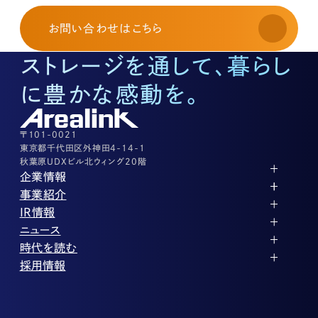
お申し込み・お問い合わせ
03-3526-8568
お問い合わせ
はこちら
土地活用に関するお問い合わせ
03-3526-8574
ストレージを通して、暮らし
底地に関するお問い合わせ
03-3526-8572
に豊かな感動を。
株式に関するお問い合わせ
03-3526-8556
その他上記に当てはまらない案件等
03-3526-8556
〒101-0021
東京都千代田区外神田4-14-1
秋葉原UDXビル北ウィング20階
企業情報
代表メッセージ
事業紹介
企業理念
ストレージ事業
IR情報
会社概要
土地権利整備事業
パートナー制度
IRカレンダー
ニュース
役員紹介
オフィス事業
ストレージライフ
中期経営計画
PR
時代を読む
沿革
アセット事業
事業等のリスク
IR
投稿一覧
採用情報
コーポレートガバナンス
IRポリシー
メディア情報
人材育成・評価制度
サステナビリティ
業績・財務
企業情報
働く環境
ストレージ室数実績
商品情報
先輩社員インタビュー