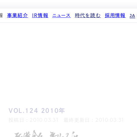
報
事業紹介
IR情報
ニュース
時代を読む
採用情報
JA
代表メッセージ
ストレージ事業
IRカレンダー
PR
投稿一覧
人材育成・評価制度
企業理念
中期経営計画
IR
働く環境
パートナー制度
d
会社概要
事業等のリスク
メディア情報
先輩社員インタビュー
ストレージライフ
役員紹介
IRポリシー
企業情報
中途採用
土地権利整備事業
沿革
業績・財務
商品情報
採用エントリー
オフィス事業
コーポレートガバナンス
ストレージ室数実績
アセット事業
サステナビリティ
IRライブラリ
株式・株主情報
個人投資家の皆様へ
VOL.124 2010年
よくある質問・用語集
IRメール登録
投稿日：2010.03.31 最終更新日：2010.03.31
免責事項