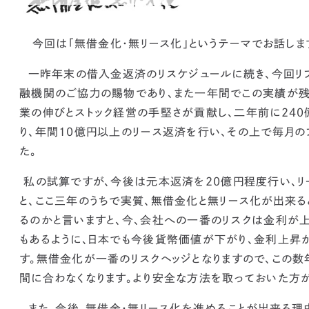
今回は「無借金化・無リース化」というテーマでお話しま
一昨年末の借入金返済のリスケジュールに続き、今回リフ
融機関のご協力の賜物であり、また一年間でこの実績が残
業の伸びとストック経営の手堅さが貢献し、二年前に240
り、年間10億円以上のリース返済を行い、その上で
毎月の
た。
私の試算ですが、今後は元本返済を20億円程度行い、リ
と、
ここ三年のうちで実質、無借金化と無リース化が出来る
るのかと言いますと、
今、会社への一番のリスクは金利が上
もあるように、日本でも今後貨幣価値が下がり、金利上昇
す。
無借金化が一番のリスクヘッジとなりますので、この数
間に合わなくなります。
より安全な方法を取っておいた方が
また、
今後、無借金・無リース化を進めることが出来る理