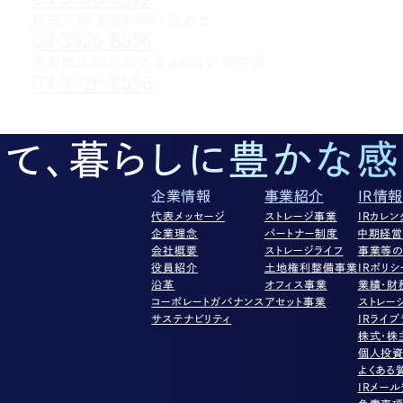
株式に関するお問い合わせ
03-3526-8556
その他上記に当てはまらない案件等
03-3526-8556
して、暮らしに豊かな感
企業情報
事業紹介
IR情報
代表メッセージ
ストレージ事業
IRカレン
企業理念
パートナー制度
中期経
会社概要
ストレージライフ
事業等の
役員紹介
土地権利整備事業
IRポリシ
沿革
オフィス事業
業績・財
コーポレートガバナンス
アセット事業
ストレー
サステナビリティ
IRライブ
株式・株
個人投
よくある
IRメー