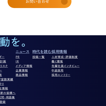
お問い合わせ
動を。
ニュース
時代を読む
採用情報
ダー
PR
投稿一覧
人材育成・評価制度
営計画
IR
働く環境
リスク
メディア情報
先輩社員インタビュー
ー
企業情報
中途採用
務
商品情報
採用エントリー
ジ室数実績
ラリ
主情報
資家の皆様へ
質問・用語集
ル登録