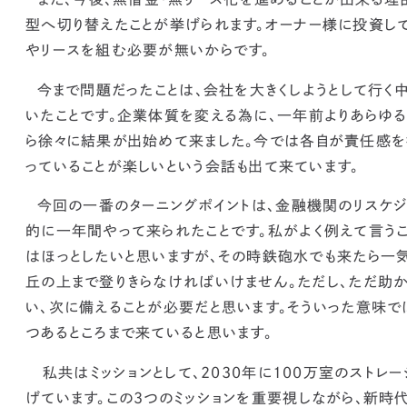
型へ切り替えたことが挙げられます。
オーナー様に投資し
やリースを組む必要が無いからです。
今まで問題だったことは、会社を大きくしようとして行く
いたことです。
企業体質を変える為に、一年前よりあらゆ
ら徐々に結果が出始めて来ました。
今では各自が責任感を
っていることが楽しいという会話も出て来ています。
今回の一番のターニングポイントは、金融機関のリスケ
的に一年間やって来られたことです。
私がよく例えて言う
はほっとしたいと思いますが、その時鉄砲水でも来たら一
丘の上まで登りきらなければいけません。ただし、ただ助
い、次に備えることが必要だと思います。そういった意味で
つあるところまで来ていると思います。
私共は
ミッションとして、2030年に100万室のストレー
げています。
この３つのミッションを重要視しながら、新時