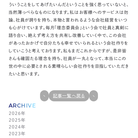
ういうことをしてあげたいんだということを強く思っていないと
、
当然
薄っぺらなものになります。
私はお客様へのサービスは勿
論、
社員が誇りを持ち、本物と言われるような会社経営をいつ
も心がけています。毎月「理念委員会」という会で社員と真剣に
語り合い
、絶えず
考え方を共有し改善
していく中で、
この会社
があったおかげで自分たちも幸せでいられるという会社作り
を
していこうと考えております。私もまだこれからですが、是非皆
さんも
確固たる理念を持ち、社員が一丸となって
、本当にこの
世の中に必要とされる素晴らしい会社作りを目指していただき
たい
と思います。
記事一覧へ戻る
ARCHIVE
2026年
2025年
7月(1)
2024年
6月(1)
12月(1)
2023年
5月(1)
11月(1)
11月(1)