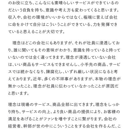
のお役に立ち、
こんなにも
素晴らしいサービスができているの
だという自負を持ち、意識や考え方も変わってくる
と思います。
収入や、会社の環境がいいからではなく、極端に言えば会社
に命をかけて
自分はこういうことができている、力を発揮でき
ていると思えることが大切
です。
理念はどこの会社にもありますが、それが
社員に浸透
してお
り、誰に聞いても
その意味がわかり、意識を持っていると持って
いないのでは全く違ってきます。理念が浸透していない会社
は、いい商品もサービスもできません
し、小手先の商品、サービ
スでは続かなくなり、
陳腐化し
、いずれ
厳しい状況になると
考
えております。近年、多くの不祥事がありますが、本物の理念が
無かったこと、理念が社員に伝わっていなかったことが原因だ
と思います。
理念は現場のサービス、商品全部に出てきます。理念をしっか
り持ち、サービスの向上、より良い商品の提供により、お客様の
満足をあげることがファンを増やす
ことに繋がります。会社の
経営者、幹部が世の中にこういうことをする会社を作るんだ、こ