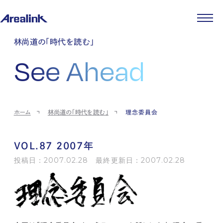
企業情報
林尚道の「時代を読む」
代表メッセージ
事業紹介
See Ahead
企業理念
ストレージ事業
IR情報
会社概要
土地権利整備事業
パートナー制度
IRカレンダー
ニュース
役員紹介
オフィス事業
ストレージライフ
中期経営計画
PR
時代を読む
沿革
アセット事業
事業等のリスク
IR
投稿一覧
採用情報
ホーム
林尚道の「時代を読む」
理念委員会
コーポレートガバナンス
IRポリシー
メディア情報
人材育成・評価制度
サステナビリティ
JA
EN
業績・財務
企業情報
働く環境
ストレージ室数実績
商品情報
VOL.87 2007年
先輩社員インタビュー
IRライブラリ
中途採用
投稿日：2007.02.28 最終更新日：2007.02.28
株式・株主情報
採用エントリー
個人投資家の皆様へ
よくある質問・用語集
IRメール登録
お問い合わせ
免責事項