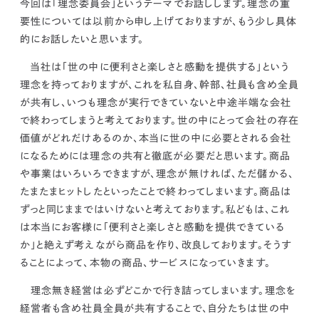
今回は
「
理念委員会
」
というテーマでお話しします。理念の重
kur
土地活用
エリアリンクグループ ジャパントランクル
asul
サイト
ーム
要性については以前から申し上げておりますが、もう少し具体
カスタマーハラスメントポリ
プライバシーポリシー
的にお話したいと思います。
シー
情報セキュリティ・DX方針及び戦略
サイトマップ
当社は
「世の中に便利さと楽しさと感動を提供する」という
©2025 AREALINK.
理念
を持っておりますが、これを
私自身、幹部、社員も含め全員
が共有
し、いつも理念が実行できていないと中途半端な会社
で終わってしまうと考えております。
世の中にとって会社の存在
価値がどれだけあるのか
、本当に
世の中に必要とされる会社
になるためには
理念の共有と徹底が必要
だと思います。商品
や事業はいろいろできますが、
理念が無ければ、ただ儲かる、
たまたまヒットしたといったことで終わってしまいます。商品は
ずっと同じままではいけない
と考えております。私どもは、これ
は
本当にお客様に「便利さと楽しさと感動を提供できている
か」と絶えず考えながら商品を作り、改良しております。
そうす
ることによって、
本物の商品、サービスになっていきます。
理念無き経営は必ずどこかで行き詰ってしまいます。
理念を
経営者も含め社員全員が共有することで、自分たちは世の中