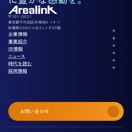
03-3526-8556
その他上記に当てはまらない案件等
03-3526-8556
〒101-0021
東京都千代田区外神田4-14-1
秋葉原UDXビル北ウィング20階
企業情報
代表メッセージ
事業紹介
企業理念
ストレージ事業
IR情報
会社概要
土地権利整備事業
パートナー制度
IRカレンダー
ニュース
役員紹介
オフィス事業
ストレージライフ
中期経営計画
PR
時代を読む
沿革
アセット事業
事業等のリスク
IR
投稿一覧
採用情報
コーポレートガバナンス
IRポリシー
メディア情報
人材育成・評価制度
サステナビリティ
業績・財務
企業情報
働く環境
ストレージ室数実績
商品情報
先輩社員インタビュー
IRライブラリ
中途採用
株式・株主情報
採用エントリー
個人投資家の皆様へ
お問い合わせ
よくある質問・用語集
IRメール登録
免責事項