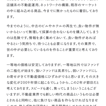
店舗系の不動産運用、ネットワークの構築、既存のマーケット
の中に組み込める商品、今までに無かったものに着目しており
ます。
今までのように、中古のビルやホテルの再生で、良い物件が無
いからといって
無理して採算の合わないものを購入してしまう
のは危険です。
情報を多く集めておいて、良い物件があれば
やるという気持ちで、
待つことも必要になります。
その業界で、
世の中が必要としているものを作ることが重要だと考えており
ます。
一等地の価格
は安定しておりますが、一等地以外ではファンド
の二極化が始まり、
強いファンドは高昇りし、弱いファンドにし
わ寄せがきて不動産価格にひずみがでると思います。その大き
な変化が２００９年頃に起こるでしょう
から、
この２年が節目だと
考えております。
スピードも速く、焦ってしまうということもござ
いますが、
不動産業界でも新しい時代の商品というものは必要
とされる
と同時に、
他に負けない商品を作らなければなりませ