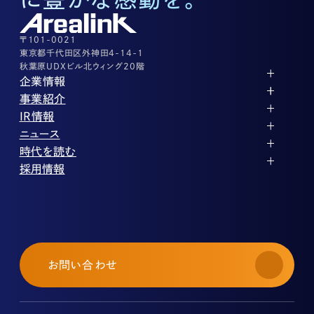
03-3526-8556
その他上記に当てはまらない案件等
03-3526-8556
〒101-0021
東京都千代田区外神田4-14-1
秋葉原UDXビル北ウィング20階
企業情報
代表メッセージ
事業紹介
企業理念
ストレージ事業
IR情報
会社概要
土地権利整備事業
パートナー制度
IRカレンダー
ニュース
役員紹介
オフィス事業
ストレージライフ
中期経営計画
PR
時代を読む
沿革
アセット事業
事業等のリスク
IR
投稿一覧
採用情報
コーポレートガバナンス
IRポリシー
メディア情報
人材育成・評価制度
サステナビリティ
業績・財務
企業情報
働く環境
ストレージ室数実績
商品情報
先輩社員インタビュー
IRライブラリ
中途採用
株式・株主情報
採用エントリー
個人投資家の皆様へ
お問い合わせ
よくある質問・用語集
IRメール登録
免責事項