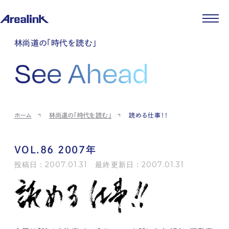
企業情報
林尚道の「時代を読む」
代表メッセージ
事業紹介
See Ahead
企業理念
ストレージ事業
IR情報
会社概要
土地権利整備事業
パートナー制度
IRカレンダー
ニュース
役員紹介
オフィス事業
ストレージライフ
中期経営計画
PR
時代を読む
沿革
アセット事業
事業等のリスク
IR
投稿一覧
採用情報
ホーム
林尚道の「時代を読む」
読める仕事！！
コーポレートガバナンス
IRポリシー
メディア情報
人材育成・評価制度
サステナビリティ
JA
EN
業績・財務
企業情報
働く環境
ストレージ室数実績
商品情報
VOL.86 2007年
先輩社員インタビュー
IRライブラリ
中途採用
投稿日：2007.01.31 最終更新日：2007.01.31
株式・株主情報
採用エントリー
個人投資家の皆様へ
よくある質問・用語集
IRメール登録
お問い合わせ
免責事項