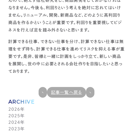
ん
ので、絶えず他社研究をし、
商品開発をしておかなければ
なりません。
今後も、
利回りという考えを絶対に忘れてはいけ
ません。
リニューアル、開発、新商品など、
どのように高利回り
商品を作るかということが重要です。利回りを重要視してビジ
ネスを行えば足を踏み外さない
と思います。
計算できる仕事、できない仕事を分け、計算できない仕事は無
理をせず待ち、
計算できる仕事を進めてリスクを抑える事が重
要です。
是非、
皆様と一緒に計画をしっかり立て、新しい商品
を展開し、世の中に必要とされる会社作りを目指したいと思っ
ております。
記事一覧へ戻る
ARCHIVE
2026年
2025年
7月(1)
2024年
6月(1)
12月(1)
2023年
5月(1)
11月(1)
11月(1)