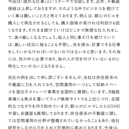
今回は「
読める仕事
」というテーマでお話します。
近年、不動産
kur
土地活用
エリアリンクグループ ジャパントランクル
asul
サイト
ーム
価格は上昇しておりますが、そのような中でビジネスを続けて
カスタマーハラスメントポリ
プライバシーポリシー
いく事は難しいことだと考えております。
例えば、都心のビルを
シー
購入して再生させるとしても、
購入価格が高ければ利回りも低
情報セキュリティ・DX方針及び戦略
サイトマップ
©2025 AREALINK.
くなります。
そのまま続けていけばどこかで無理な仕入れをし
て、後々厳しくなるでしょう。
他人と同じ事だけを続けていて
は、厳しい状況に陥ることも予想し、先を読み、計算できる仕事
をしていかなければいけない
のではないかと思います。その為
には、
世の中に必要であり、他の人が目を付けていないものに
特化していかないとなりません。
当社の例を出して申し訳ございませんが、当社は非住居系の
不動産に力を入れており、空間運用の一つとして
収納スペー
スを貸出すストレージ事業を全国的に展開しています。
月極駐
車場にも焦点を置いてウェブ検索サイトでも上位につけ、
全国
的なつながりを作り始めています。都心のビルでしたらＳＯＨＯ
や貸し会議室も展開しております。
非住居系の不動産に関し
ては空間運用の分野が整備されていなかったこともあり、他社
研究をしながら力を入れて計画的に進めております。今後は、