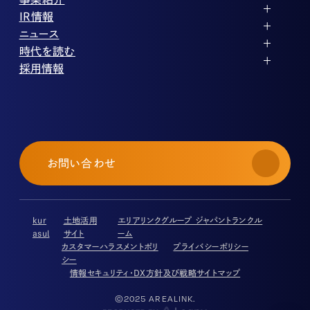
企業理念
ストレージ事業
IR情報
会社概要
土地権利整備事業
パートナー制度
IRカレンダー
ニュース
役員紹介
オフィス事業
ストレージライフ
中期経営計画
PR
時代を読む
沿革
アセット事業
事業等のリスク
IR
投稿一覧
採用情報
コーポレートガバナンス
IRポリシー
メディア情報
人材育成・評価制度
サステナビリティ
業績・財務
企業情報
働く環境
ストレージ室数実績
商品情報
先輩社員インタビュー
IRライブラリ
中途採用
株式・株主情報
採用エントリー
個人投資家の皆様へ
お問い合わせ
よくある質問・用語集
IRメール登録
免責事項
kur
土地活用
エリアリンクグループ ジャパントランクル
asul
サイト
ーム
カスタマーハラスメントポリ
プライバシーポリシー
シー
情報セキュリティ・DX方針及び戦略
サイトマップ
©2025 AREALINK.