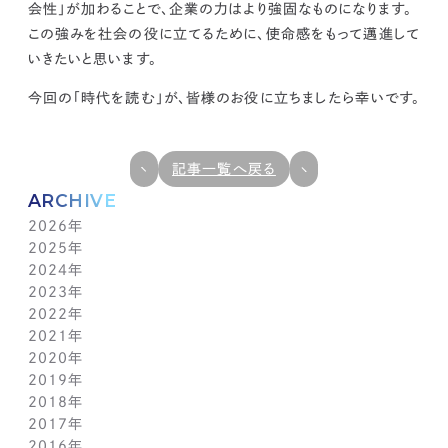
会性」が加わることで、企業の力はより強固なものになります。
この強みを社会の役に立てるために、使命感をもって邁進して
いきたいと思います。
今回の「時代を読む」が、皆様のお役に立ちましたら幸いです。
記事一覧へ戻る
ARCHIVE
2026年
2025年
7月(1)
2024年
6月(1)
12月(1)
2023年
5月(1)
11月(1)
11月(1)
2022年
4月(1)
10月(1)
10月(1)
11月(1)
2021年
3月(1)
9月(1)
9月(1)
10月(1)
11月(1)
2020年
2月(1)
8月(1)
8月(1)
9月(1)
10月(1)
11月(1)
2019年
1月(1)
7月(1)
7月(1)
8月(1)
9月(1)
10月(1)
11月(2)
2018年
6月(1)
6月(1)
7月(1)
8月(1)
9月(1)
9月(2)
12月(2)
2017年
5月(1)
5月(1)
6月(1)
7月(1)
8月(1)
7月(1)
10月(1)
12月(1)
2016年
4月(1)
4月(1)
5月(1)
6月(1)
7月(1)
6月(2)
9月(2)
11月(1)
12月(1)