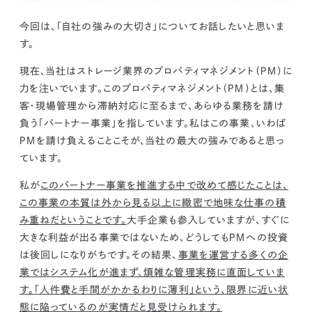
kur
土地活用
エリアリンクグループ ジャパントランクル
asul
サイト
ーム
今回は、「自社の強みの大切さ」についてお話したいと思いま
カスタマーハラスメントポリ
プライバシーポリシー
す。
シー
情報セキュリティ・DX方針及び戦略
サイトマップ
現在、当社はストレージ業界のプロパティマネジメント（ＰＭ）に
©2025 AREALINK.
力を注いでいます。このプロパティマネジメント（ＰＭ）とは、集
客・現場管理から滞納対応に至るまで、あらゆる業務を請け
負う「パートナー事業」を指しています。私はこの事業、いわば
ＰＭを請け負えることこそが、当社の最大の強みであると思っ
ています。
私が
このパートナー事業を推進する中で改めて感じたことは、
この事業の本質は外から見る以上に緻密で地味な仕事の積
み重ねだということです。
大手企業も参入していますが、すぐに
大きな利益が出る事業ではないため、どうしてもＰＭへの投資
は後回しになりがちです。その結果、
事業を運営する多くの企
業ではシステム化が進まず、煩雑な管理実務に直面していま
す。「人件費と手間がかかるわりに薄利」という、限界に近い状
態に陥っているのが実情だと見受けられます。