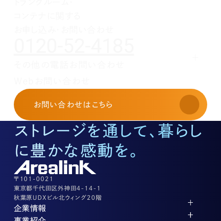
トランクルーム・
1月(1)
2月(1)
3月(1)
4月(1)
コンテナに関する
1月(1)
2月(1)
3月(1)
1月(1)
2月(1)
お申し込み・お問い合わせ
0120-52-4185
1月(1)
その他の電話お問い合わせ
レンタルオフィスに関する
Webお問い合わせ
お申し込み・お問い合わせ
03-3526-8568
お問い合わせ
はこちら
土地活用に関するお問い合わせ
03-3526-8574
ストレージを通して、暮らし
底地に関するお問い合わせ
03-3526-8572
に豊かな感動を。
株式に関するお問い合わせ
03-3526-8556
その他上記に当てはまらない案件等
03-3526-8556
〒101-0021
東京都千代田区外神田4-14-1
秋葉原UDXビル北ウィング20階
企業情報
代表メッセージ
事業紹介