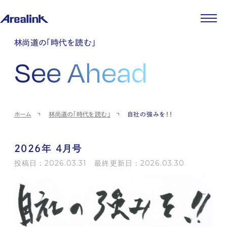
企業情報
林尚道の「時代を読む」
代表メッセージ
事業紹介
See Ahead
企業理念
ストレージ事業
IR情報
会社概要
土地権利整備事業
パートナー制度
IRカレンダー
ニュース
役員紹介
オフィス事業
ストレージライフ
中期経営計画
PR
時代を読む
沿革
アセット事業
事業等のリスク
IR
投稿一覧
採用情報
ホーム
林尚道の「時代を読む」
自社の強みを！！
コーポレートガバナンス
IRポリシー
メディア情報
人材育成・評価制度
サステナビリティ
JA
EN
業績・財務
企業情報
働く環境
ストレージ室数実績
商品情報
2026年 4月号
先輩社員インタビュー
IRライブラリ
中途採用
投稿日：2026.03.31 最終更新日：2026.03.30
株式・株主情報
採用エントリー
個人投資家の皆様へ
よくある質問・用語集
IRメール登録
お問い合わせ
免責事項