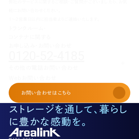
弊社のサービスに関するご相談・ご質問がございましたら、お気
1月(2)
2月(4)
3月(4)
3月(1)
5月(5)
3月(2)
7月(1)
2月(5)
2月(6)
4月(1)
2月(4)
5月(1)
軽にお問い合わせください。
1月(2)
3月(5)
1月(1)
4月(2)
1～2営業日以内に担当者よりご連絡いたします。
2月(3)
3月(1)
トランクルーム・
1月(2)
2月(5)
コンテナに関する
1月(1)
お申し込み・お問い合わせ
0120-52-4185
その他の電話お問い合わせ
レンタルオフィスに関する
Webお問い合わせ
お申し込み・お問い合わせ
03-3526-8568
お問い合わせ
はこちら
土地活用に関するお問い合わせ
03-3526-8574
ストレージを通して、暮らし
底地に関するお問い合わせ
03-3526-8572
に豊かな感動を。
株式に関するお問い合わせ
03-3526-8556
その他上記に当てはまらない案件等
03-3526-8556