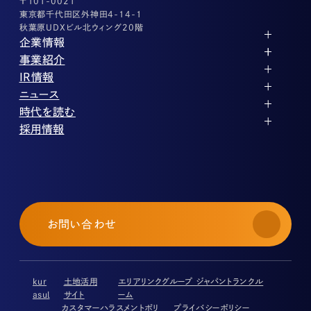
〒101-0021
東京都千代田区外神田4-14-1
秋葉原UDXビル北ウィング20階
企業情報
代表メッセージ
事業紹介
企業理念
ストレージ事業
IR情報
会社概要
土地権利整備事業
パートナー制度
IRカレンダー
ニュース
役員紹介
オフィス事業
ストレージライフ
中期経営計画
PR
時代を読む
沿革
アセット事業
事業等のリスク
IR
投稿一覧
採用情報
コーポレートガバナンス
IRポリシー
メディア情報
人材育成・評価制度
サステナビリティ
業績・財務
企業情報
働く環境
ストレージ室数実績
商品情報
先輩社員インタビュー
IRライブラリ
中途採用
株式・株主情報
採用エントリー
個人投資家の皆様へ
お問い合わせ
よくある質問・用語集
IRメール登録
免責事項
kur
土地活用
エリアリンクグループ ジャパントランクル
asul
サイト
ーム
カスタマーハラスメントポリ
プライバシーポリシー