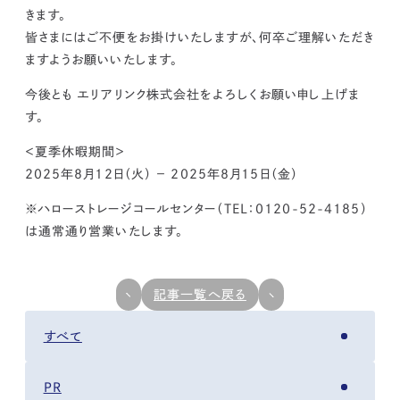
kur
土地活用
エリアリンクグループ ジャパントランクル
きます。
asul
サイト
ーム
皆さまにはご不便をお掛けいたしますが、何卒ご理解いただき
カスタマーハラスメントポリ
プライバシーポリシー
シー
ますようお願いいたします。
情報セキュリティ・DX方針及び戦略
サイトマップ
©2025 AREALINK.
今後とも エリアリンク株式会社をよろしくお願い申し上げま
す。
＜夏季休暇期間＞
2025年8月12日（火） − 2025年8月15日（金）
※ハローストレージコールセンター（TEL：0120-52-4185）
は通常通り営業いたします。
記事一覧へ戻る
すべて
PR