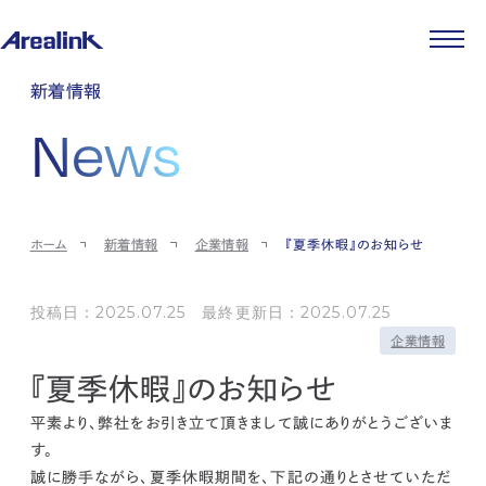
企業情報
新着情報
代表メッセージ
事業紹介
News
企業理念
ストレージ事業
IR情報
会社概要
土地権利整備事業
パートナー制度
IRカレンダー
ニュース
役員紹介
オフィス事業
ストレージライフ
中期経営計画
PR
時代を読む
沿革
アセット事業
事業等のリスク
IR
投稿一覧
採用情報
ホーム
新着情報
企業情報
『夏季休暇』のお知らせ
コーポレートガバナンス
IRポリシー
メディア情報
人材育成・評価制度
サステナビリティ
JA
EN
業績・財務
企業情報
働く環境
ストレージ室数実績
投稿日：2025.07.25 最終更新日：2025.07.25
商品情報
先輩社員インタビュー
IRライブラリ
企業情報
中途採用
株式・株主情報
採用エントリー
『夏季休暇』のお知らせ
個人投資家の皆様へ
よくある質問・用語集
平素より、弊社をお引き立て頂きまして誠にありがとうございま
IRメール登録
お問い合わせ
す。
免責事項
誠に勝手ながら、夏季休暇期間を、下記の通りとさせていただ