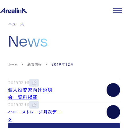
企業情報
ニュース
代表メッセージ
事業紹介
News
企業理念
ストレージ事業
IR情報
会社概要
土地権利整備事業
パートナー制度
IRカレンダー
ニュース
役員紹介
オフィス事業
ストレージライフ
中期経営計画
PR
時代を読む
沿革
アセット事業
事業等のリスク
IR
投稿一覧
採用情報
ホーム
新着情報
2019年12月
コーポレートガバナンス
IRポリシー
メディア情報
人材育成・評価制度
サステナビリティ
JA
EN
業績・財務
企業情報
働く環境
ストレージ室数実績
商品情報
2019.12.16
IR
先輩社員インタビュー
IRライブラリ
個人投資家向け説明
中途採用
株式・株主情報
会 資料掲載
採用エントリー
個人投資家の皆様へ
2019.12.16
IR
よくある質問・用語集
ハローストレージ月次デー
IRメール登録
お問い合わせ
タ
免責事項