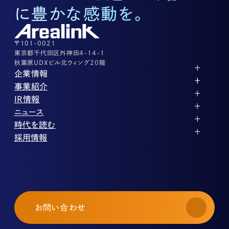
03-3526-8572
に豊かな感動を。
株式に関するお問い合わせ
03-3526-8556
その他上記に当てはまらない案件等
03-3526-8556
〒101-0021
東京都千代田区外神田4-14-1
秋葉原UDXビル北ウィング20階
企業情報
代表メッセージ
事業紹介
企業理念
ストレージ事業
IR情報
会社概要
土地権利整備事業
パートナー制度
IRカレンダー
ニュース
役員紹介
オフィス事業
ストレージライフ
中期経営計画
PR
時代を読む
沿革
アセット事業
事業等のリスク
IR
投稿一覧
採用情報
コーポレートガバナンス
IRポリシー
メディア情報
人材育成・評価制度
サステナビリティ
業績・財務
企業情報
働く環境
ストレージ室数実績
商品情報
先輩社員インタビュー
IRライブラリ
中途採用
株式・株主情報
採用エントリー
個人投資家の皆様へ
お問い合わせ
よくある質問・用語集
IRメール登録