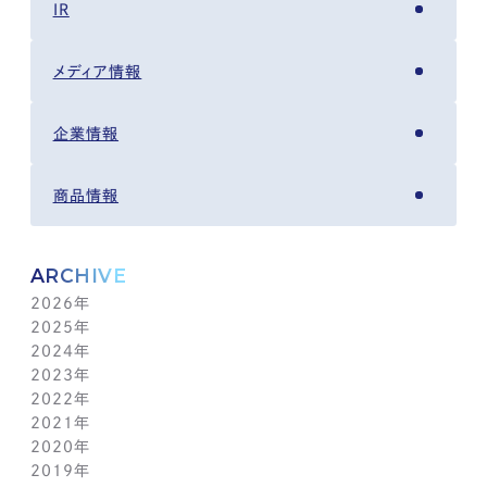
IR
メディア情報
企業情報
商品情報
ARCHIVE
2026年
2025年
8月(2)
2024年
7月(14)
12月(6)
2023年
6月(5)
11月(5)
12月(7)
2022年
5月(6)
10月(8)
11月(5)
12月(3)
2021年
4月(12)
9月(12)
10月(12)
11月(13)
12月(2)
2020年
3月(13)
8月(8)
9月(4)
10月(11)
11月(4)
12月(4)
2019年
2月(9)
7月(10)
8月(5)
9月(3)
10月(4)
11月(2)
12月(2)