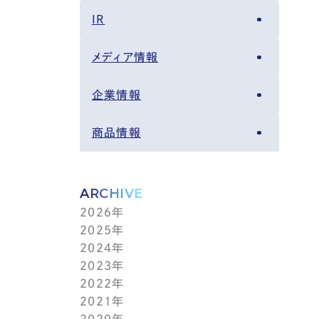
IR
メディア情報
企業情報
商品情報
ARCHIVE
2026年
2025年
8月(1)
2024年
7月(14)
12月(6)
2023年
6月(5)
11月(5)
12月(7)
2022年
5月(6)
10月(8)
11月(5)
12月(3)
2021年
4月(12)
9月(12)
10月(12)
11月(13)
12月(2)
2020年
3月(13)
8月(8)
9月(4)
10月(11)
11月(4)
12月(4)