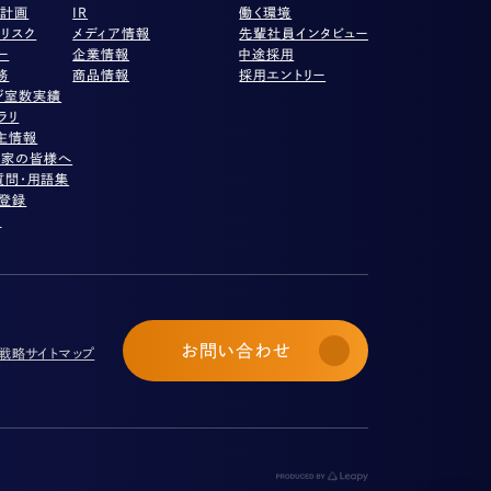
営計画
IR
働く環境
リスク
メディア情報
先輩社員インタビュー
ー
企業情報
中途採用
務
商品情報
採用エントリー
ジ室数実績
ラリ
主情報
資家の皆様へ
質問・用語集
ル登録
項
お問い合わせ
び戦略
サイトマップ