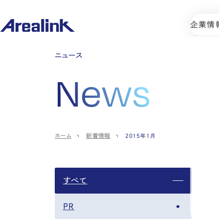
企業情
ニュース
News
ホーム
新着情報
2015年1月
すべて
PR