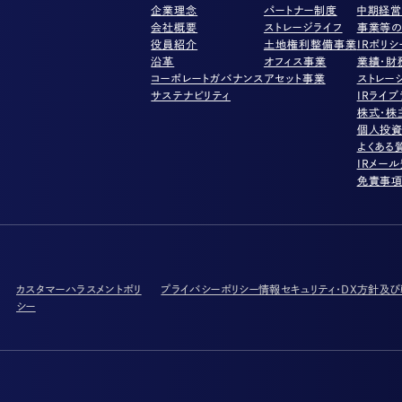
企業理念
パートナー制度
中期経
会社概要
ストレージライフ
事業等の
役員紹介
土地権利整備事業
IRポリシ
沿革
オフィス事業
業績・財
コーポレートガバナンス
アセット事業
ストレー
サステナビリティ
IRライブ
株式・株
個人投
よくある
IRメー
免責事
カスタマーハラスメントポリ
プライバシーポリシー
情報セキュリティ・DX方針及
シー