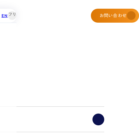
EN
お問い合わせ