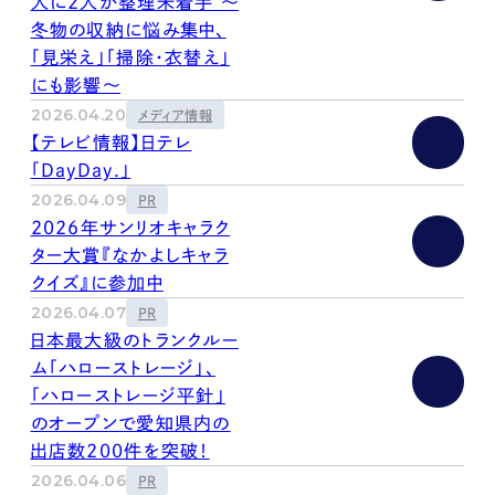
人に2人が整理未着手 ～
冬物の収納に悩み集中、
「見栄え」「掃除・衣替え」
にも影響～
2026.04.20
メディア情報
【テレビ情報】日テレ
「DayDay.」
2026.04.09
PR
2026年サンリオキャラク
ター大賞『なかよしキャラ
クイズ』に参加中
2026.04.07
PR
日本最大級のトランクルー
ム「ハローストレージ」、
「ハローストレージ平針」
のオープンで愛知県内の
出店数200件を突破！
2026.04.06
PR