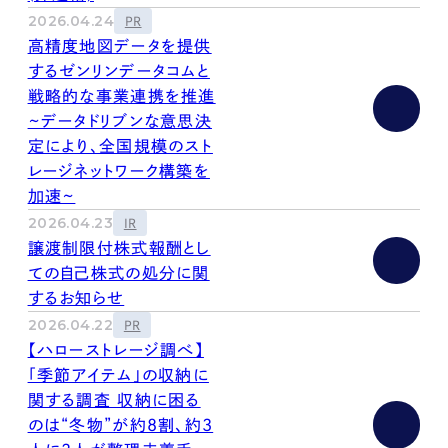
kur
土地活用
エリアリンクグループ ジャパントランクル
2026.04.24
PR
asul
サイト
ーム
高精度地図データを提供
カスタマーハラスメントポリ
プライバシーポリシー
シー
するゼンリンデータコムと
情報セキュリティ・DX方針及び戦略
サイトマップ
戦略的な事業連携を推進
©2025 AREALINK.
~データドリブンな意思決
定により、全国規模のスト
レージネットワーク構築を
加速~
2026.04.23
IR
譲渡制限付株式報酬とし
ての自己株式の処分に関
するお知らせ
2026.04.22
PR
【ハローストレージ調べ】
「季節アイテム」の収納に
関する調査 収納に困る
のは“冬物”が約8割、約3