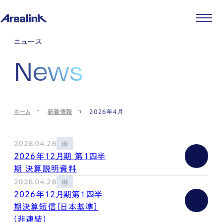
企業情報
ニュース
代表メッセージ
事業紹介
News
企業理念
ストレージ事業
IR情報
会社概要
土地権利整備事業
パートナー制度
IRカレンダー
ニュース
役員紹介
オフィス事業
ストレージライフ
中期経営計画
PR
時代を読む
沿革
アセット事業
事業等のリスク
IR
投稿一覧
採用情報
ホーム
新着情報
2026年4月
コーポレートガバナンス
IRポリシー
メディア情報
人材育成・評価制度
サステナビリティ
JA
EN
業績・財務
企業情報
働く環境
ストレージ室数実績
商品情報
2026.04.28
IR
先輩社員インタビュー
IRライブラリ
2026年12月期 第1四半
中途採用
株式・株主情報
期 決算説明資料
採用エントリー
個人投資家の皆様へ
2026.04.28
IR
よくある質問・用語集
2026年12月期第１四半
IRメール登録
お問い合わせ
期決算短信〔日本基準〕
免責事項
(非連結)