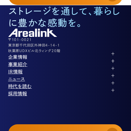
03-3526-8574
ストレージを通して、暮らし
底地に関するお問い合わせ
03-3526-8572
に豊かな感動を。
株式に関するお問い合わせ
03-3526-8556
その他上記に当てはまらない案件等
03-3526-8556
〒101-0021
東京都千代田区外神田4-14-1
秋葉原UDXビル北ウィング20階
企業情報
代表メッセージ
事業紹介
企業理念
ストレージ事業
IR情報
会社概要
土地権利整備事業
パートナー制度
IRカレンダー
ニュース
役員紹介
オフィス事業
ストレージライフ
中期経営計画
PR
時代を読む
沿革
アセット事業
事業等のリスク
IR
投稿一覧
採用情報
コーポレートガバナンス
IRポリシー
メディア情報
人材育成・評価制度
サステナビリティ
業績・財務
企業情報
働く環境
ストレージ室数実績
商品情報
先輩社員インタビュー
IRライブラリ
中途採用
株式・株主情報
採用エントリー
個人投資家の皆様へ