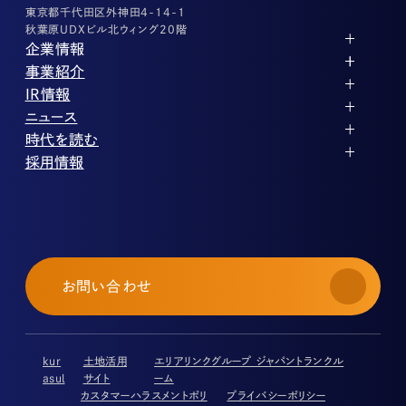
東京都千代田区外神田4-14-1
秋葉原UDXビル北ウィング20階
企業情報
代表メッセージ
事業紹介
企業理念
ストレージ事業
IR情報
会社概要
土地権利整備事業
パートナー制度
IRカレンダー
ニュース
役員紹介
オフィス事業
ストレージライフ
中期経営計画
PR
時代を読む
沿革
アセット事業
事業等のリスク
IR
投稿一覧
採用情報
コーポレートガバナンス
IRポリシー
メディア情報
人材育成・評価制度
サステナビリティ
業績・財務
企業情報
働く環境
ストレージ室数実績
商品情報
先輩社員インタビュー
IRライブラリ
中途採用
株式・株主情報
採用エントリー
個人投資家の皆様へ
お問い合わせ
よくある質問・用語集
IRメール登録
免責事項
kur
土地活用
エリアリンクグループ ジャパントランクル
asul
サイト
ーム
カスタマーハラスメントポリ
プライバシーポリシー