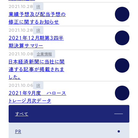
kur
土地活用
エリアリンクグループ ジャパントランクル
2021.10.28
IR
asul
サイト
ーム
業績予想及び配当予想の
カスタマーハラスメントポリ
プライバシーポリシー
シー
修正に関するお知らせ
情報セキュリティ・DX方針及び戦略
サイトマップ
2021.10.28
IR
©2025 AREALINK.
2021年12月期第3四半
期決算サマリー
2021.10.08
企業情報
日本経済新聞に当社に関
連する記事が掲載されま
した。
2021.10.06
IR
2021年9月度 ハロース
トレージ月次データ
すべて
PR