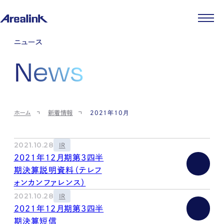
企業情報
ニュース
代表メッセージ
事業紹介
News
企業理念
ストレージ事業
IR情報
会社概要
土地権利整備事業
パートナー制度
IRカレンダー
ニュース
役員紹介
オフィス事業
ストレージライフ
中期経営計画
PR
時代を読む
沿革
アセット事業
事業等のリスク
IR
投稿一覧
採用情報
ホーム
新着情報
2021年10月
コーポレートガバナンス
IRポリシー
メディア情報
人材育成・評価制度
サステナビリティ
JA
EN
業績・財務
企業情報
働く環境
ストレージ室数実績
商品情報
2021.10.28
IR
先輩社員インタビュー
IRライブラリ
2021年12月期第3四半
中途採用
株式・株主情報
期決算説明資料（テレフ
採用エントリー
個人投資家の皆様へ
ォンカンファレンス）
よくある質問・用語集
2021.10.28
IR
IRメール登録
お問い合わせ
2021年12月期第3四半
免責事項
期決算短信