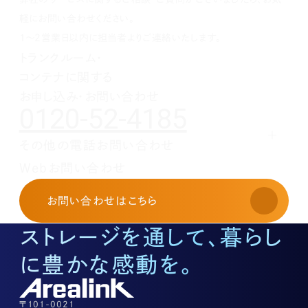
1月(2)
2月(4)
3月(4)
3月(1)
5月(5)
3月(2)
7月(1)
2月(5)
2月(6)
4月(1)
2月(4)
5月(1)
軽にお問い合わせください。
1月(2)
3月(5)
1月(1)
4月(2)
1～2営業日以内に担当者よりご連絡いたします。
2月(3)
3月(1)
トランクルーム・
1月(2)
2月(5)
コンテナに関する
1月(1)
お申し込み・お問い合わせ
0120-52-4185
その他の電話お問い合わせ
レンタルオフィスに関する
Webお問い合わせ
お申し込み・お問い合わせ
03-3526-8568
お問い合わせ
はこちら
土地活用に関するお問い合わせ
03-3526-8574
ストレージを通して、暮らし
底地に関するお問い合わせ
03-3526-8572
に豊かな感動を。
株式に関するお問い合わせ
03-3526-8556
その他上記に当てはまらない案件等
03-3526-8556
〒101-0021