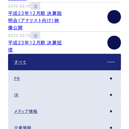
kur
土地活用
エリアリンクグループ ジャパントランクル
2012.02.13
IR
asul
サイト
ーム
平成23年12月期 決算説
カスタマーハラスメントポリ
プライバシーポリシー
シー
明会（アナリスト向け）映
情報セキュリティ・DX方針及び戦略
サイトマップ
像公開
©2025 AREALINK.
2012.02.12
IR
平成23年12月期 決算短
信
すべて
PR
IR
メディア情報
企業情報