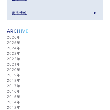
商品情報
ARCHIVE
2026年
2025年
8月(4)
2024年
7月(14)
12月(6)
2023年
6月(5)
11月(5)
12月(7)
2022年
5月(6)
10月(8)
11月(5)
12月(3)
2021年
4月(12)
9月(12)
10月(12)
11月(13)
12月(2)
2020年
3月(13)
8月(8)
9月(4)
10月(11)
11月(4)
12月(4)
2019年
2月(9)
7月(10)
8月(5)
9月(3)
10月(4)
11月(2)
12月(2)
2018年
1月(4)
6月(6)
7月(11)
8月(5)
9月(1)
10月(6)
11月(3)
12月(2)
2017年
5月(7)
6月(7)
7月(8)
8月(3)
9月(3)
10月(5)
11月(3)
12月(2)
2016年
4月(11)
5月(5)
6月(2)
7月(6)
8月(2)
9月(3)
10月(4)
11月(7)
12月(2)
2015年
3月(9)
4月(11)
5月(12)
6月(2)
7月(7)
8月(3)
9月(1)
10月(8)
11月(5)
12月(2)
2014年
2月(10)
3月(6)
4月(5)
5月(4)
6月(1)
7月(5)
8月(4)
9月(7)
10月(5)
11月(3)
12月(3)
2013年
1月(5)
2月(13)
3月(8)
4月(6)
5月(5)
6月(1)
7月(5)
8月(8)
9月(5)
10月(7)
11月(6)
12月(2)