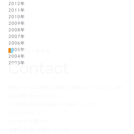
2012年
1月(2)
2月(9)
3月(8)
4月(6)
5月(3)
6月(1)
7月(7)
8月(6)
9月(2)
10月(7)
11月(7)
12月(6)
2011年
1月(3)
2月(8)
3月(9)
4月(6)
5月(4)
6月(7)
7月(7)
8月(3)
9月(3)
10月(7)
11月(6)
12月(1)
2010年
1月(2)
2月(7)
3月(3)
4月(5)
5月(9)
6月(1)
7月(6)
8月(8)
9月(6)
10月(5)
11月(1)
12月(1)
2009年
1月(3)
2月(6)
3月(4)
4月(7)
5月(3)
6月(5)
7月(7)
8月(5)
9月(7)
10月(1)
11月(1)
12月(1)
2008年
1月(1)
2月(4)
3月(6)
4月(3)
5月(4)
6月(5)
7月(9)
8月(4)
9月(1)
10月(2)
11月(1)
11月(6)
2007年
1月(2)
2月(5)
3月(3)
4月(3)
5月(4)
6月(6)
7月(3)
8月(1)
8月(2)
10月(2)
10月(9)
11月(4)
2006年
1月(1)
2月(5)
3月(2)
4月(4)
5月(3)
6月(1)
7月(3)
7月(4)
9月(1)
9月(3)
10月(2)
12月(2)
2005年
2月(7)
3月(3)
4月(7)
5月(5)
5月(2)
5月(2)
8月(2)
8月(1)
9月(2)
11月(2)
12月(1)
お問い合わせ
2004年
1月(1)
2月(5)
3月(3)
4月(1)
4月(1)
4月(1)
7月(3)
7月(5)
8月(4)
10月(1)
11月(1)
10月(2)
Contact
2003年
1月(3)
2月(6)
3月(1)
3月(1)
3月(3)
5月(2)
6月(2)
7月(3)
9月(2)
10月(2)
8月(4)
12月(4)
1月(3)
2月(4)
2月(4)
2月(4)
4月(2)
5月(3)
6月(2)
8月(2)
8月(3)
7月(1)
11月(2)
10月(2)
1月(1)
1月(1)
1月(1)
3月(4)
4月(3)
5月(2)
7月(1)
7月(1)
5月(3)
10月(1)
8月(3)
2月(4)
3月(3)
4月(4)
5月(5)
6月(1)
4月(1)
8月(4)
弊社のサービスに関するご相談・ご質問がございましたら、お気
1月(2)
2月(4)
3月(4)
3月(1)
5月(5)
3月(2)
7月(1)
2月(5)
2月(6)
4月(1)
2月(4)
5月(1)
軽にお問い合わせください。
1月(2)
3月(5)
1月(1)
4月(2)
1～2営業日以内に担当者よりご連絡いたします。
2月(3)
3月(1)
トランクルーム・
1月(2)
2月(5)
コンテナに関する
1月(1)
お申し込み・お問い合わせ