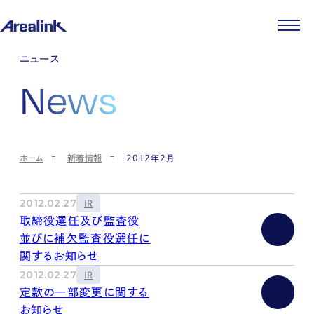
企業情報
ニュース
代表メッセージ
事業紹介
News
企業理念
ストレージ事業
IR情報
会社概要
土地権利整備事業
パートナー制度
IRカレンダー
ニュース
役員紹介
オフィス事業
ストレージライフ
中期経営計画
PR
時代を読む
沿革
アセット事業
事業等のリスク
IR
投稿一覧
採用情報
ホーム
新着情報
2012年2月
コーポレートガバナンス
IRポリシー
メディア情報
人材育成・評価制度
サステナビリティ
JA
EN
業績・財務
企業情報
働く環境
ストレージ室数実績
商品情報
2012.02.27
IR
先輩社員インタビュー
IRライブラリ
取締役選任及び監査役
中途採用
株式・株主情報
並びに補欠監査役選任に
採用エントリー
個人投資家の皆様へ
関するお知らせ
よくある質問・用語集
2012.02.27
IR
IRメール登録
お問い合わせ
定款の一部変更に関する
免責事項
お知らせ