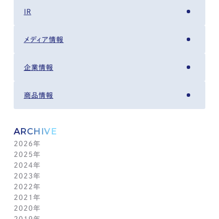
kur
土地活用
エリアリンクグループ ジャパントランクル
IR
asul
サイト
ーム
カスタマーハラスメントポリ
プライバシーポリシー
シー
メディア情報
情報セキュリティ・DX方針及び戦略
サイトマップ
©2025 AREALINK.
企業情報
商品情報
ARCHIVE
2026年
2025年
8月(4)
2024年
7月(14)
12月(6)
2023年
6月(5)
11月(5)
12月(7)
2022年
5月(6)
10月(8)
11月(5)
12月(3)
2021年
4月(12)
9月(12)
10月(12)
11月(13)
12月(2)
2020年
3月(13)
8月(8)
9月(4)
10月(11)
11月(4)
12月(4)