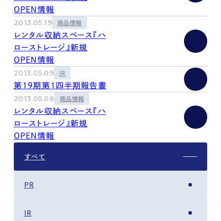
kur
土地活用
エリアリンクグループ ジャパントランクル
OPEN情報
asul
サイト
ーム
2013.05.19
カスタマーハラスメントポリ
プライバシーポリシー
商品情報
シー
レンタル収納スペース『ハ
情報セキュリティ・DX方針及び戦略
サイトマップ
ローストレージ』新規
©2025 AREALINK.
OPEN情報
2013.05.09
IR
第19期第1四半期報告書
2013.05.08
商品情報
レンタル収納スペース『ハ
ローストレージ』新規
OPEN情報
すべて
PR
IR