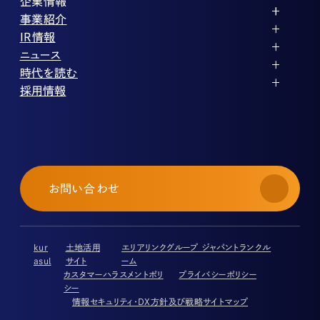
企業情報
代表メッセージ
事業紹介
企業理念
ストレージ事業
IR情報
会社概要
土地権利整備事業
パートナー制度
IRカレンダー
ニュース
役員紹介
オフィス事業
ストレージライフ
中期経営計画
PR
時代を読む
沿革
アセット事業
事業等のリスク
IR
投稿一覧
採用情報
コーポレートガバナンス
IRポリシー
メディア情報
人材育成・評価制度
サステナビリティ
業績・財務
企業情報
働く環境
ストレージ室数実績
商品情報
先輩社員インタビュー
IRライブラリ
中途採用
株式・株主情報
採用エントリー
個人投資家の皆様へ
お問い合わせ
よくある質問・用語集
IRメール登録
免責事項
kur
土地活用
エリアリンクグループ ジャパントランクル
asul
サイト
ーム
カスタマーハラスメントポリ
プライバシーポリシー
シー
情報セキュリティ・DX方針及び戦略
サイトマップ