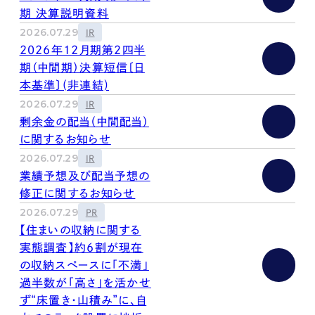
kur
土地活用
エリアリンクグループ ジャパントランクル
期 決算説明資料
asul
サイト
ーム
2026.07.29
カスタマーハラスメントポリ
プライバシーポリシー
IR
シー
2026年12月期第２四半
情報セキュリティ・DX方針及び戦略
サイトマップ
期（中間期）決算短信〔日
©2025 AREALINK.
本基準〕(非連結)
2026.07.29
IR
剰余金の配当（中間配当）
に関するお知らせ
2026.07.29
IR
業績予想及び配当予想の
修正に関するお知らせ
2026.07.29
PR
【住まいの収納に関する
実態調査】約6割が現在
の収納スペースに「不満」
過半数が「高さ」を活かせ
ず“床置き・山積み”に、自