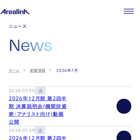
企業情報
ニュース
代表メッセージ
事業紹介
News
企業理念
ストレージ事業
IR情報
会社概要
土地権利整備事業
パートナー制度
IRカレンダー
ニュース
役員紹介
オフィス事業
ストレージライフ
中期経営計画
PR
時代を読む
沿革
アセット事業
事業等のリスク
IR
投稿一覧
採用情報
ホーム
新着情報
2026年7月
コーポレートガバナンス
IRポリシー
メディア情報
人材育成・評価制度
サステナビリティ
JA
EN
業績・財務
企業情報
働く環境
ストレージ室数実績
商品情報
2026.07.30
IR
先輩社員インタビュー
IRライブラリ
2026年12月期 第2四半
中途採用
株式・株主情報
期 決算説明会(機関投資
採用エントリー
個人投資家の皆様へ
家・アナリスト向け)動画
よくある質問・用語集
公開
IRメール登録
お問い合わせ
2026.07.29
IR
免責事項
2026年12月期 第2四半