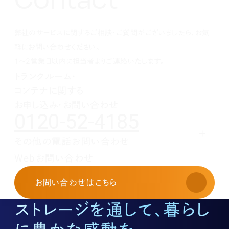
1月(3)
2月(4)
2月(4)
2月(4)
4月(2)
5月(3)
6月(2)
8月(2)
8月(3)
7月(1)
11月(2)
10月(2)
1月(1)
1月(1)
1月(1)
3月(4)
4月(3)
5月(2)
7月(1)
7月(1)
5月(3)
10月(1)
8月(3)
2月(4)
3月(3)
4月(4)
5月(5)
6月(1)
4月(1)
8月(4)
弊社のサービスに関するご相談・ご質問がございましたら、お気
1月(2)
2月(4)
3月(4)
3月(1)
5月(5)
3月(2)
7月(1)
2月(5)
2月(6)
4月(1)
2月(4)
5月(1)
軽にお問い合わせください。
1月(2)
3月(5)
1月(1)
4月(2)
1～2営業日以内に担当者よりご連絡いたします。
2月(3)
3月(1)
トランクルーム・
1月(2)
2月(5)
コンテナに関する
1月(1)
お申し込み・お問い合わせ
0120-52-4185
その他の電話お問い合わせ
レンタルオフィスに関する
Webお問い合わせ
お申し込み・お問い合わせ
03-3526-8568
お問い合わせ
はこちら
土地活用に関するお問い合わせ
03-3526-8574
ストレージを通して、暮らし
底地に関するお問い合わせ
03-3526-8572
株式に関するお問い合わせ