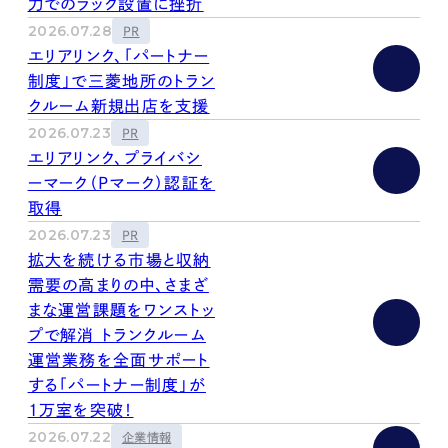
力でのラック設置に挫折
2026.07.28
PR
エリアリンク、「パートナー
制度」で三菱地所のトラン
クルーム新規出店を支援
2026.07.23
PR
エリアリンク、プライバシ
ーマーク（Pマーク）認証を
取得
2026.07.23
PR
拡大を続ける市場と収納
需要の高まりの中、さまざ
まな運営課題をワンストッ
プで解消 トランクルーム
運営業務を全面サポート
する「パートナー制度」が
1万室を突破！
2026.07.22
企業情報