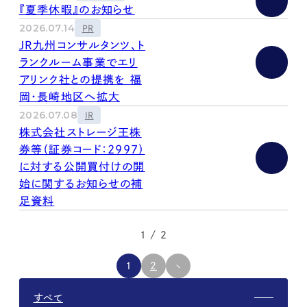
『夏季休暇』のお知らせ
2026.07.14
PR
JR九州コンサルタンツ、ト
ランクルーム事業でエリ
アリンク社との提携を 福
岡・長崎地区へ拡大
2026.07.08
IR
株式会社ストレージ王株
券等（証券コード：2997）
に対する公開買付けの開
始に関するお知らせの補
足資料
1 / 2
1
2
すべて