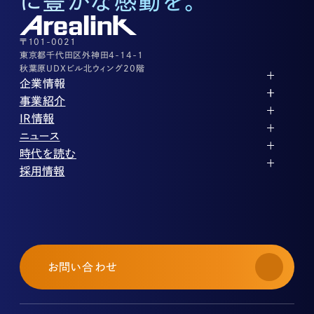
に豊かな感動を。
03-3526-8556
その他上記に当てはまらない案件等
03-3526-8556
〒101-0021
東京都千代田区外神田4-14-1
秋葉原UDXビル北ウィング20階
企業情報
代表メッセージ
事業紹介
企業理念
ストレージ事業
IR情報
会社概要
土地権利整備事業
パートナー制度
IRカレンダー
ニュース
役員紹介
オフィス事業
ストレージライフ
中期経営計画
PR
時代を読む
沿革
アセット事業
事業等のリスク
IR
投稿一覧
採用情報
コーポレートガバナンス
IRポリシー
メディア情報
人材育成・評価制度
サステナビリティ
業績・財務
企業情報
働く環境
ストレージ室数実績
商品情報
先輩社員インタビュー
IRライブラリ
中途採用
株式・株主情報
採用エントリー
個人投資家の皆様へ
お問い合わせ
よくある質問・用語集
IRメール登録
免責事項