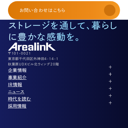
お申し込み・お問い合わせ
03-3526-8568
お問い合わせ
はこちら
土地活用に関するお問い合わせ
03-3526-8574
ストレージを通して、暮らし
底地に関するお問い合わせ
03-3526-8572
に豊かな感動を。
株式に関するお問い合わせ
03-3526-8556
その他上記に当てはまらない案件等
03-3526-8556
〒101-0021
東京都千代田区外神田4-14-1
秋葉原UDXビル北ウィング20階
企業情報
代表メッセージ
事業紹介
企業理念
ストレージ事業
IR情報
会社概要
土地権利整備事業
パートナー制度
IRカレンダー
ニュース
役員紹介
オフィス事業
ストレージライフ
中期経営計画
PR
時代を読む
沿革
アセット事業
事業等のリスク
IR
投稿一覧
採用情報
コーポレートガバナンス
IRポリシー
メディア情報
人材育成・評価制度
サステナビリティ
業績・財務
企業情報
働く環境
ストレージ室数実績
商品情報
先輩社員インタビュー