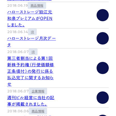
kur
土地活用
エリアリンクグループ ジャパントランクル
2018.06.19
商品情報
asul
サイト
ーム
ハローストレージ狛江元
カスタマーハラスメントポリ
プライバシーポリシー
シー
和泉プレミアムがＯＰＥＮ
情報セキュリティ・DX方針及び戦略
サイトマップ
しました。
©2025 AREALINK.
2018.06.14
IR
ハローストレージ月次デー
タ
2018.06.07
IR
第三者割当による第１回
新株予約権（行使価額修
正条項付）の発行に係る
払込完了に関するお知ら
せ
2018.06.07
企業情報
週刊ビル経営に当社の記
事が掲載されました。
2018.06.06
商品情報