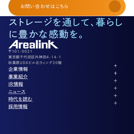
03-3526-8568
お問い合わせ
はこちら
土地活用に関するお問い合わせ
03-3526-8574
ストレージを通して、暮らし
底地に関するお問い合わせ
03-3526-8572
に豊かな感動を。
株式に関するお問い合わせ
03-3526-8556
その他上記に当てはまらない案件等
03-3526-8556
〒101-0021
東京都千代田区外神田4-14-1
秋葉原UDXビル北ウィング20階
企業情報
代表メッセージ
事業紹介
企業理念
ストレージ事業
IR情報
会社概要
土地権利整備事業
パートナー制度
IRカレンダー
ニュース
役員紹介
オフィス事業
ストレージライフ
中期経営計画
PR
時代を読む
沿革
アセット事業
事業等のリスク
IR
投稿一覧
採用情報
コーポレートガバナンス
IRポリシー
メディア情報
人材育成・評価制度
サステナビリティ
業績・財務
企業情報
働く環境
ストレージ室数実績
商品情報
先輩社員インタビュー
IRライブラリ
中途採用