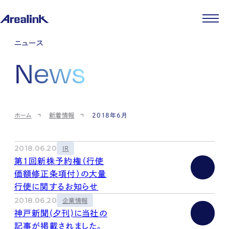
企業情報
ニュース
代表メッセージ
事業紹介
News
企業理念
ストレージ事業
IR情報
会社概要
土地権利整備事業
パートナー制度
IRカレンダー
ニュース
役員紹介
オフィス事業
ストレージライフ
中期経営計画
PR
時代を読む
沿革
アセット事業
事業等のリスク
IR
投稿一覧
採用情報
ホーム
新着情報
2018年6月
コーポレートガバナンス
IRポリシー
メディア情報
人材育成・評価制度
サステナビリティ
JA
EN
業績・財務
企業情報
働く環境
ストレージ室数実績
商品情報
2018.06.20
IR
先輩社員インタビュー
IRライブラリ
第１回新株予約権（行使
中途採用
株式・株主情報
価額修正条項付）の大量
採用エントリー
個人投資家の皆様へ
行使に関するお知らせ
よくある質問・用語集
2018.06.20
企業情報
IRメール登録
お問い合わせ
神戸新聞(夕刊)に当社の
免責事項
記事が掲載されました。