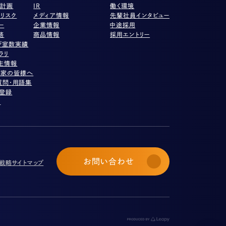
営計画
IR
働く環境
リスク
メディア情報
先輩社員インタビュー
ー
企業情報
中途採用
務
商品情報
採用エントリー
ジ室数実績
ラリ
主情報
資家の皆様へ
質問・用語集
ル登録
項
お問い合わせ
び戦略
サイトマップ