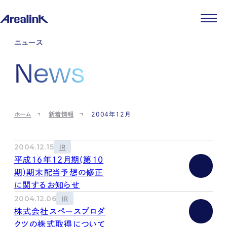
企業情報
ニュース
代表メッセージ
事業紹介
News
企業理念
ストレージ事業
IR情報
会社概要
土地権利整備事業
パートナー制度
IRカレンダー
ニュース
役員紹介
オフィス事業
ストレージライフ
中期経営計画
PR
時代を読む
沿革
アセット事業
事業等のリスク
IR
投稿一覧
採用情報
ホーム
新着情報
2004年12月
コーポレートガバナンス
IRポリシー
メディア情報
人材育成・評価制度
サステナビリティ
JA
EN
業績・財務
企業情報
働く環境
ストレージ室数実績
商品情報
2004.12.15
IR
先輩社員インタビュー
IRライブラリ
平成16年12月期(第10
中途採用
株式・株主情報
期)期末配当予想の修正
採用エントリー
個人投資家の皆様へ
に関するお知らせ
よくある質問・用語集
2004.12.06
IR
IRメール登録
お問い合わせ
株式会社スペースプロダ
免責事項
クツの株式取得について