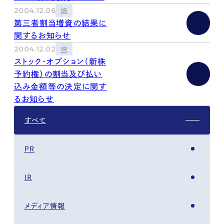
kur
土地活用
エリアリンクグループ ジャパントランクル
2004.12.06
IR
asul
サイト
ーム
第三者割当増資の結果に
カスタマーハラスメントポリ
プライバシーポリシー
シー
関するお知らせ
情報セキュリティ・DX方針及び戦略
サイトマップ
2004.12.02
IR
©2025 AREALINK.
ストック・オプション（新株
予約権）の割当及び払い
込み金額等の決定に関す
るお知らせ
すべて
PR
IR
メディア情報