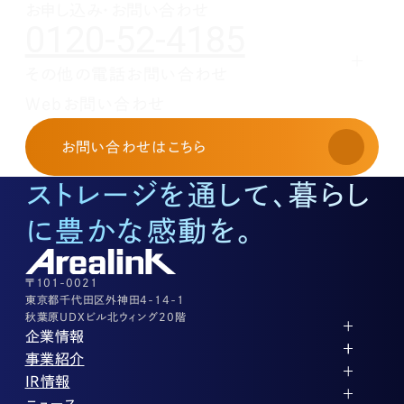
お申し込み・お問い合わせ
0120-52-4185
その他の電話お問い合わせ
レンタルオフィスに関する
Webお問い合わせ
お申し込み・お問い合わせ
03-3526-8568
お問い合わせ
はこちら
土地活用に関するお問い合わせ
03-3526-8574
ストレージを通して、暮らし
底地に関するお問い合わせ
03-3526-8572
に豊かな感動を。
株式に関するお問い合わせ
03-3526-8556
その他上記に当てはまらない案件等
03-3526-8556
〒101-0021
東京都千代田区外神田4-14-1
秋葉原UDXビル北ウィング20階
企業情報
代表メッセージ
事業紹介
企業理念
ストレージ事業
IR情報
会社概要
土地権利整備事業
パートナー制度
IRカレンダー
ニュース