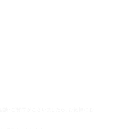
相談・ご質問がございましたら、お気軽にお