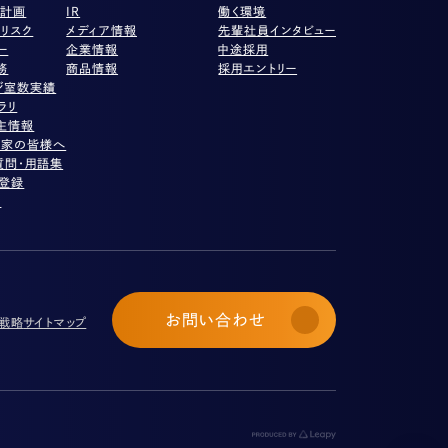
営計画
IR
働く環境
リスク
メディア情報
先輩社員インタビュー
ー
企業情報
中途採用
務
商品情報
採用エントリー
ジ室数実績
ラリ
主情報
資家の皆様へ
質問・用語集
ル登録
項
お問い合わせ
び戦略
サイトマップ