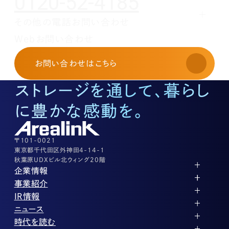
0120-52-4185
その他の電話お問い合わせ
レンタルオフィスに関する
Webお問い合わせ
お申し込み・お問い合わせ
03-3526-8568
お問い合わせ
はこちら
土地活用に関するお問い合わせ
03-3526-8574
ストレージを通して、暮らし
底地に関するお問い合わせ
03-3526-8572
に豊かな感動を。
株式に関するお問い合わせ
03-3526-8556
その他上記に当てはまらない案件等
03-3526-8556
〒101-0021
東京都千代田区外神田4-14-1
秋葉原UDXビル北ウィング20階
企業情報
代表メッセージ
事業紹介
企業理念
ストレージ事業
IR情報
会社概要
土地権利整備事業
パートナー制度
IRカレンダー
ニュース
役員紹介
オフィス事業
ストレージライフ
中期経営計画
PR
時代を読む
沿革