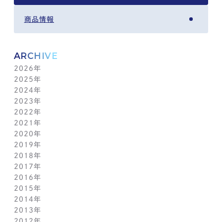
商品情報
ARCHIVE
2026年
2025年
8月(4)
2024年
7月(14)
12月(6)
2023年
6月(5)
11月(5)
12月(7)
2022年
5月(6)
10月(8)
11月(5)
12月(3)
2021年
4月(12)
9月(12)
10月(12)
11月(13)
12月(2)
2020年
3月(13)
8月(8)
9月(4)
10月(11)
11月(4)
12月(4)
2019年
2月(9)
7月(10)
8月(5)
9月(3)
10月(4)
11月(2)
12月(2)
2018年
1月(4)
6月(6)
7月(11)
8月(5)
9月(1)
10月(6)
11月(3)
12月(2)
2017年
5月(7)
6月(7)
7月(8)
8月(3)
9月(3)
10月(5)
11月(3)
12月(2)
2016年
4月(11)
5月(5)
6月(2)
7月(6)
8月(2)
9月(3)
10月(4)
11月(7)
12月(2)
2015年
3月(9)
4月(11)
5月(12)
6月(2)
7月(7)
8月(3)
9月(1)
10月(8)
11月(5)
12月(2)
2014年
2月(10)
3月(6)
4月(5)
5月(4)
6月(1)
7月(5)
8月(4)
9月(7)
10月(5)
11月(3)
12月(3)
2013年
1月(5)
2月(13)
3月(8)
4月(6)
5月(5)
6月(1)
7月(5)
8月(8)
9月(5)
10月(7)
11月(6)
12月(2)
2012年
1月(2)
2月(9)
3月(8)
4月(6)
5月(3)
6月(1)
7月(7)
8月(6)
9月(2)
10月(7)
11月(7)
12月(6)