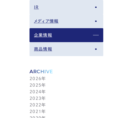
IR
メディア情報
企業情報
商品情報
ARCHIVE
2026年
2025年
8月(4)
2024年
7月(14)
12月(6)
2023年
6月(5)
11月(5)
12月(7)
2022年
5月(6)
10月(8)
11月(5)
12月(3)
2021年
4月(12)
9月(12)
10月(12)
11月(13)
12月(2)
2020年
3月(13)
8月(8)
9月(4)
10月(11)
11月(4)
12月(4)