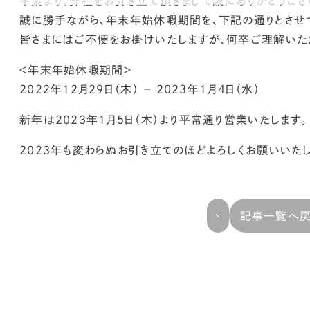
平素より、弊社をお引き立て頂きまして誠にありがとうござ
誠に勝手ながら、年末年始休暇期間を、下記の通りとさせ
皆さまにはご不便をお掛けいたしますが、何卒ご理解いた
＜年末年始休暇期間＞
2022年12月29日（木） − 2023年1月4日（水）
新年は2023年1月5日（木）より平常通り営業いたします。
2023年も変わらぬお引き立てのほどよろしくお願いいたし
記事一覧へ