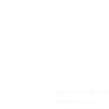
弊社のサービスに関するご
問い合わせください。