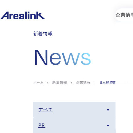
企業情
新着情報
News
ホーム
新着情報
企業情報
日本経済新聞に当社
すべて
PR