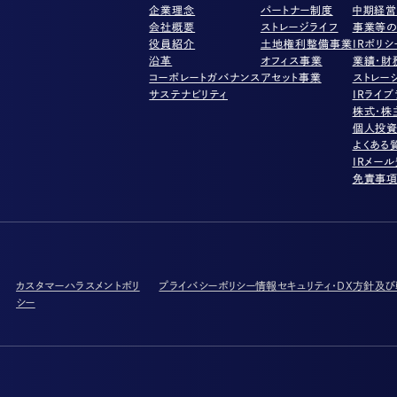
企業理念
パートナー制度
中期経
会社概要
ストレージライフ
事業等の
役員紹介
土地権利整備事業
IRポリシ
沿革
オフィス事業
業績・財
コーポレートガバナンス
アセット事業
ストレー
サステナビリティ
IRライブ
株式・株
個人投
よくある
IRメー
免責事
カスタマーハラスメントポリ
プライバシーポリシー
情報セキュリティ・DX方針及
シー