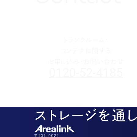
1月(3)
2月(4)
2月(4)
2月(4)
4月(2)
5月(3)
6月(2)
8月(2)
8月(3)
7月(1)
11月(2)
10月(2)
1月(1)
1月(1)
1月(1)
3月(4)
4月(3)
5月(2)
7月(1)
7月(1)
5月(3)
10月(1)
8月(3)
2月(4)
3月(3)
4月(4)
5月(5)
6月(1)
4月(1)
8月(4)
1月(2)
2月(4)
3月(4)
3月(1)
5月(5)
3月(2)
7月(1)
2月(5)
2月(6)
4月(1)
2月(4)
5月(1)
1月(2)
3月(5)
1月(1)
4月(2)
トランクルーム・
2月(3)
3月(1)
コンテナに関する
1月(2)
2月(5)
お申し込み・お問い合わせ
1月(1)
0120-52-4185
ストレージを通
〒101-0021