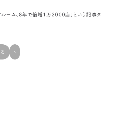
クルーム、8年で倍増1万2000店」という記事タ
戻る