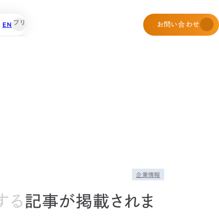
EN
お問い合わせ
企業情報
する記事が掲載されま