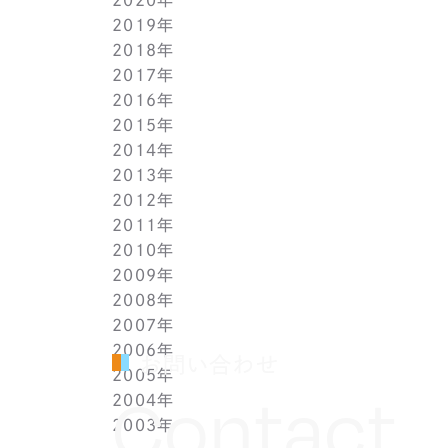
2019年
2月(9)
7月(10)
8月(5)
9月(3)
10月(4)
11月(2)
12月(2)
2018年
1月(4)
6月(6)
7月(11)
8月(5)
9月(1)
10月(6)
11月(3)
12月(2)
2017年
5月(7)
6月(7)
7月(8)
8月(3)
9月(3)
10月(5)
11月(3)
12月(2)
2016年
4月(11)
5月(5)
6月(2)
7月(6)
8月(2)
9月(3)
10月(4)
11月(7)
12月(2)
2015年
3月(9)
4月(11)
5月(12)
6月(2)
7月(7)
8月(3)
9月(1)
10月(8)
11月(5)
12月(2)
2014年
2月(10)
3月(6)
4月(5)
5月(4)
6月(1)
7月(5)
8月(4)
9月(7)
10月(5)
11月(3)
12月(3)
2013年
1月(5)
2月(13)
3月(8)
4月(6)
5月(5)
6月(1)
7月(5)
8月(8)
9月(5)
10月(7)
11月(6)
12月(2)
2012年
1月(2)
2月(9)
3月(8)
4月(6)
5月(3)
6月(1)
7月(7)
8月(6)
9月(2)
10月(7)
11月(7)
12月(6)
2011年
1月(3)
2月(8)
3月(9)
4月(6)
5月(4)
6月(7)
7月(7)
8月(3)
9月(3)
10月(7)
11月(6)
12月(1)
2010年
1月(2)
2月(7)
3月(3)
4月(5)
5月(9)
6月(1)
7月(6)
8月(8)
9月(6)
10月(5)
11月(1)
12月(1)
2009年
1月(3)
2月(6)
3月(4)
4月(7)
5月(3)
6月(5)
7月(7)
8月(5)
9月(7)
10月(1)
11月(1)
12月(1)
2008年
1月(1)
2月(4)
3月(6)
4月(3)
5月(4)
6月(5)
7月(9)
8月(4)
9月(1)
10月(2)
11月(1)
11月(6)
2007年
1月(2)
2月(5)
3月(3)
4月(3)
5月(4)
6月(6)
7月(3)
8月(1)
8月(2)
10月(2)
10月(9)
11月(4)
2006年
1月(1)
2月(5)
3月(2)
4月(4)
5月(3)
6月(1)
7月(3)
7月(4)
9月(1)
9月(3)
10月(2)
12月(2)
お問い合わせ
2005年
2月(7)
3月(3)
4月(7)
5月(5)
5月(2)
5月(2)
8月(2)
8月(1)
9月(2)
11月(2)
12月(1)
Contact
2004年
1月(1)
2月(5)
3月(3)
4月(1)
4月(1)
4月(1)
7月(3)
7月(5)
8月(4)
10月(1)
11月(1)
10月(2)
2003年
1月(3)
2月(6)
3月(1)
3月(1)
3月(3)
5月(2)
6月(2)
7月(3)
9月(2)
10月(2)
8月(4)
12月(4)