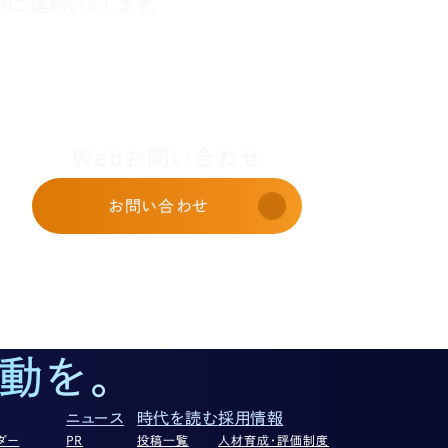
りご連絡いたします。
Webお問い合わせ
お問い合わせ
動を。
ニュース
時代を読む
採用情報
ダー
PR
投稿一覧
人材育成・評価制度