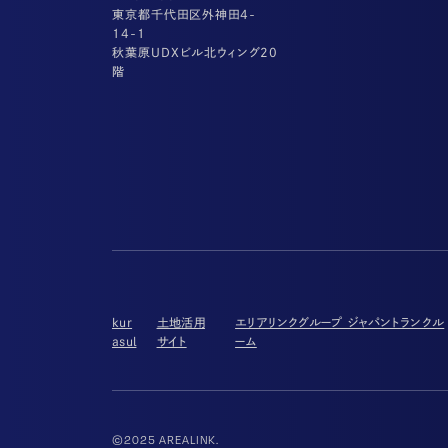
東京都千代田区外神田4-
14-1
秋葉原UDXビル北ウィング20
階
kur
土地活用
エリアリンクグループ ジャパントランクル
asul
サイト
ーム
©2025 AREALINK.