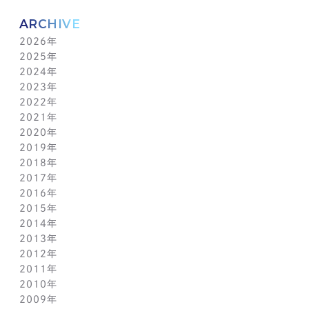
ARCHIVE
2026年
2025年
8月(3)
2024年
7月(14)
12月(6)
2023年
6月(5)
11月(5)
12月(7)
2022年
5月(6)
10月(8)
11月(5)
12月(3)
2021年
4月(12)
9月(12)
10月(12)
11月(13)
12月(2)
2020年
3月(13)
8月(8)
9月(4)
10月(11)
11月(4)
12月(4)
2019年
2月(9)
7月(10)
8月(5)
9月(3)
10月(4)
11月(2)
12月(2)
2018年
1月(4)
6月(6)
7月(11)
8月(5)
9月(1)
10月(6)
11月(3)
12月(2)
2017年
5月(7)
6月(7)
7月(8)
8月(3)
9月(3)
10月(5)
11月(3)
12月(2)
2016年
4月(11)
5月(5)
6月(2)
7月(6)
8月(2)
9月(3)
10月(4)
11月(7)
12月(2)
2015年
3月(9)
4月(11)
5月(12)
6月(2)
7月(7)
8月(3)
9月(1)
10月(8)
11月(5)
12月(2)
2014年
2月(10)
3月(6)
4月(5)
5月(4)
6月(1)
7月(5)
8月(4)
9月(7)
10月(5)
11月(3)
12月(3)
2013年
1月(5)
2月(13)
3月(8)
4月(6)
5月(5)
6月(1)
7月(5)
8月(8)
9月(5)
10月(7)
11月(6)
12月(2)
2012年
1月(2)
2月(9)
3月(8)
4月(6)
5月(3)
6月(1)
7月(7)
8月(6)
9月(2)
10月(7)
11月(7)
12月(6)
2011年
1月(3)
2月(8)
3月(9)
4月(6)
5月(4)
6月(7)
7月(7)
8月(3)
9月(3)
10月(7)
11月(6)
12月(1)
2010年
1月(2)
2月(7)
3月(3)
4月(5)
5月(9)
6月(1)
7月(6)
8月(8)
9月(6)
10月(5)
11月(1)
12月(1)
2009年
1月(3)
2月(6)
3月(4)
4月(7)
5月(3)
6月(5)
7月(7)
8月(5)
9月(7)
10月(1)
11月(1)
12月(1)