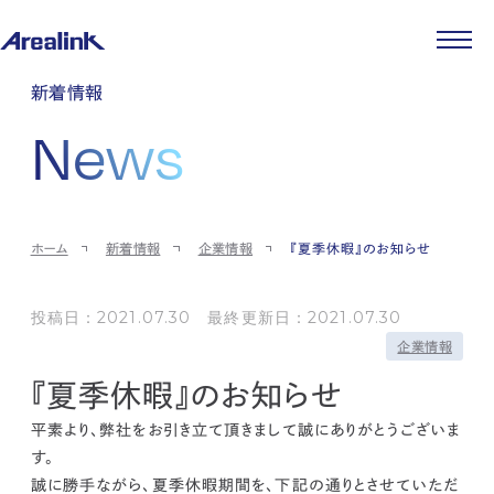
企業情報
新着情報
代表メッセージ
事業紹介
News
企業理念
ストレージ事業
IR情報
会社概要
土地権利整備事業
パートナー制度
IRカレンダー
ニュース
役員紹介
オフィス事業
ストレージライフ
中期経営計画
PR
時代を読む
沿革
アセット事業
事業等のリスク
IR
投稿一覧
採用情報
ホーム
新着情報
企業情報
『夏季休暇』のお知らせ
コーポレートガバナンス
IRポリシー
メディア情報
人材育成・評価制度
サステナビリティ
JA
EN
業績・財務
企業情報
働く環境
ストレージ室数実績
投稿日：2021.07.30 最終更新日：2021.07.30
商品情報
先輩社員インタビュー
IRライブラリ
企業情報
中途採用
株式・株主情報
採用エントリー
『夏季休暇』のお知らせ
個人投資家の皆様へ
よくある質問・用語集
平素より、弊社をお引き立て頂きまして誠にありがとうございま
IRメール登録
お問い合わせ
す。
免責事項
誠に勝手ながら、夏季休暇期間を、下記の通りとさせていただ