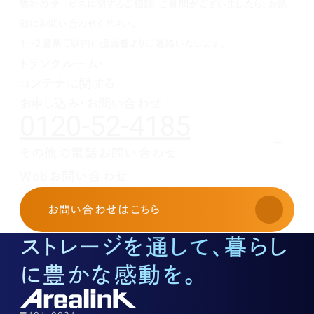
弊社のサービスに関するご相談・ご質問がございましたら、お気
1月(2)
2月(4)
3月(4)
3月(1)
5月(5)
3月(2)
7月(1)
2月(5)
2月(6)
4月(1)
2月(4)
5月(1)
軽にお問い合わせください。
1月(2)
3月(5)
1月(1)
4月(2)
1～2営業日以内に担当者よりご連絡いたします。
2月(3)
3月(1)
トランクルーム・
1月(2)
2月(5)
コンテナに関する
1月(1)
お申し込み・お問い合わせ
0120-52-4185
その他の電話お問い合わせ
レンタルオフィスに関する
Webお問い合わせ
お申し込み・お問い合わせ
03-3526-8568
お問い合わせ
はこちら
土地活用に関するお問い合わせ
03-3526-8574
ストレージを通して、暮らし
底地に関するお問い合わせ
03-3526-8572
に豊かな感動を。
株式に関するお問い合わせ
03-3526-8556
その他上記に当てはまらない案件等
03-3526-8556