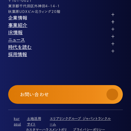
〒101-0021
東京都千代田区外神田4-14-1
秋葉原UDXビル北ウィング20階
企業情報
代表メッセージ
事業紹介
企業理念
ストレージ事業
IR情報
会社概要
土地権利整備事業
パートナー制度
IRカレンダー
ニュース
役員紹介
オフィス事業
ストレージライフ
中期経営計画
PR
時代を読む
沿革
アセット事業
事業等のリスク
IR
投稿一覧
採用情報
コーポレートガバナンス
IRポリシー
メディア情報
人材育成・評価制度
サステナビリティ
業績・財務
企業情報
働く環境
ストレージ室数実績
商品情報
先輩社員インタビュー
IRライブラリ
中途採用
株式・株主情報
採用エントリー
個人投資家の皆様へ
お問い合わせ
よくある質問・用語集
IRメール登録
免責事項
kur
土地活用
エリアリンクグループ ジャパントランクル
asul
サイト
ーム
カスタマーハラスメントポリ
プライバシーポリシー