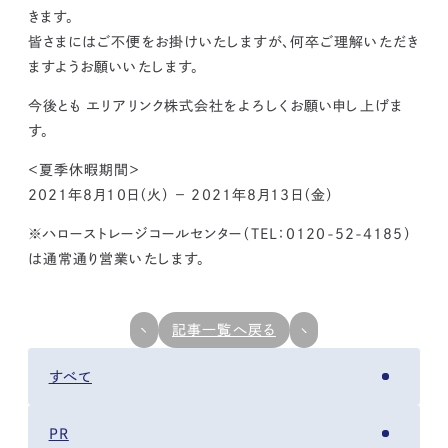
kur
土地活用
エリアリンクグループ ジャパントランクル
きます。
asul
サイト
ーム
皆さまにはご不便をお掛けいたしますが、何卒ご理解いただき
カスタマーハラスメントポリ
プライバシーポリシー
シー
ますようお願いいたします。
情報セキュリティ・DX方針及び戦略
サイトマップ
©2025 AREALINK.
今後とも エリアリンク株式会社をよろしくお願い申し上げま
す。
＜夏季休暇期間＞
2021年8月10日（火） − 2021年8月13日（金）
※ハローストレージコールセンター（TEL：0120-52-4185）
は通常通り営業いたします。
記事一覧へ戻る
すべて
PR