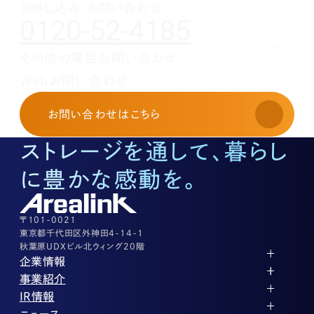
お申し込み・お問い合わせ
0120-52-4185
その他の電話お問い合わせ
レンタルオフィスに関する
Webお問い合わせ
お申し込み・お問い合わせ
03-3526-8568
お問い合わせ
はこちら
土地活用に関するお問い合わせ
03-3526-8574
ストレージを通して、暮らし
底地に関するお問い合わせ
03-3526-8572
に豊かな感動を。
株式に関するお問い合わせ
03-3526-8556
その他上記に当てはまらない案件等
03-3526-8556
〒101-0021
東京都千代田区外神田4-14-1
秋葉原UDXビル北ウィング20階
企業情報
代表メッセージ
事業紹介
企業理念
ストレージ事業
IR情報
会社概要
土地権利整備事業
パートナー制度
IRカレンダー
ニュース