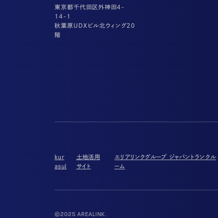
東京都千代田区外神田4-
14-1
秋葉原UDXビル北ウィング20
階
kur
土地活用
エリアリンクグループ ジャパントランクル
asul
サイト
ーム
©2025 AREALINK.