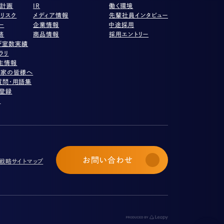
営計画
IR
働く環境
リスク
メディア情報
先輩社員インタビュー
ー
企業情報
中途採用
務
商品情報
採用エントリー
ジ室数実績
ラリ
主情報
資家の皆様へ
質問・用語集
ル登録
項
お問い合わせ
び戦略
サイトマップ