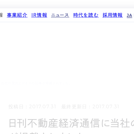
報
事業紹介
IR情報
ニュース
時代を読む
採用情報
JA
代表メッセージ
ストレージ事業
IRカレンダー
PR
投稿一覧
人材育成・評価制度
企業理念
中期経営計画
IR
働く環境
パートナー制度
会社概要
事業等のリスク
メディア情報
先輩社員インタビュー
ストレージライフ
役員紹介
IRポリシー
企業情報
中途採用
土地権利整備事業
沿革
業績・財務
商品情報
採用エントリー
オフィス事業
コーポレートガバナンス
ストレージ室数実績
アセット事業
サステナビリティ
IRライブラリ
当社の受託ビジネスの記事が掲載されました。
株式・株主情報
個人投資家の皆様へ
投稿日：2017.07.31 最終更新日：2017.07.31
よくある質問・用語集
IRメール登録
日刊不動産経済通信に当社
免責事項