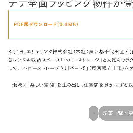
テナ全面ラッピング物件が
PDF版ダウンロード（0.4MB）
3月1日、エリアリンク株式会社（本社：東京都千代田区 
るレンタル収納スペース「ハローストレージ」と人気キャラク
して、「ハローストレージ立川パート5」（東京都立川市）を
地域に「楽しい空間」を生み出し、住空間を豊かにする収
記事一覧へ