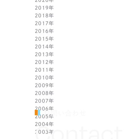
2019年
2月(9)
7月(10)
8月(5)
9月(3)
10月(4)
11月(2)
12月(2)
2018年
1月(4)
6月(6)
7月(11)
8月(5)
9月(1)
10月(6)
11月(3)
12月(2)
2017年
5月(7)
6月(7)
7月(8)
8月(3)
9月(3)
10月(5)
11月(3)
12月(2)
2016年
4月(11)
5月(5)
6月(2)
7月(6)
8月(2)
9月(3)
10月(4)
11月(7)
12月(2)
2015年
3月(9)
4月(11)
5月(12)
6月(2)
7月(7)
8月(3)
9月(1)
10月(8)
11月(5)
12月(2)
2014年
2月(10)
3月(6)
4月(5)
5月(4)
6月(1)
7月(5)
8月(4)
9月(7)
10月(5)
11月(3)
12月(3)
2013年
1月(5)
2月(13)
3月(8)
4月(6)
5月(5)
6月(1)
7月(5)
8月(8)
9月(5)
10月(7)
11月(6)
12月(2)
2012年
1月(2)
2月(9)
3月(8)
4月(6)
5月(3)
6月(1)
7月(7)
8月(6)
9月(2)
10月(7)
11月(7)
12月(6)
2011年
1月(3)
2月(8)
3月(9)
4月(6)
5月(4)
6月(7)
7月(7)
8月(3)
9月(3)
10月(7)
11月(6)
12月(1)
2010年
1月(2)
2月(7)
3月(3)
4月(5)
5月(9)
6月(1)
7月(6)
8月(8)
9月(6)
10月(5)
11月(1)
12月(1)
2009年
1月(3)
2月(6)
3月(4)
4月(7)
5月(3)
6月(5)
7月(7)
8月(5)
9月(7)
10月(1)
11月(1)
12月(1)
2008年
1月(1)
2月(4)
3月(6)
4月(3)
5月(4)
6月(5)
7月(9)
8月(4)
9月(1)
10月(2)
11月(1)
11月(6)
2007年
1月(2)
2月(5)
3月(3)
4月(3)
5月(4)
6月(6)
7月(3)
8月(1)
8月(2)
10月(2)
10月(9)
11月(4)
2006年
1月(1)
2月(5)
3月(2)
4月(4)
5月(3)
6月(1)
7月(3)
7月(4)
9月(1)
9月(3)
10月(2)
12月(2)
お問い合わせ
2005年
2月(7)
3月(3)
4月(7)
5月(5)
5月(2)
5月(2)
8月(2)
8月(1)
9月(2)
11月(2)
12月(1)
Contact
2004年
1月(1)
2月(5)
3月(3)
4月(1)
4月(1)
4月(1)
7月(3)
7月(5)
8月(4)
10月(1)
11月(1)
10月(2)
2003年
1月(3)
2月(6)
3月(1)
3月(1)
3月(3)
5月(2)
6月(2)
7月(3)
9月(2)
10月(2)
8月(4)
12月(4)