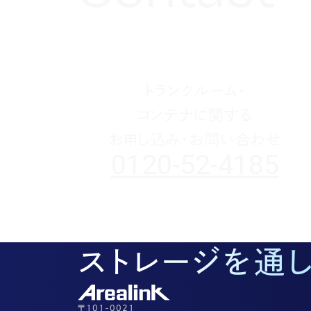
1月(3)
2月(4)
2月(4)
2月(4)
4月(2)
5月(3)
6月(2)
8月(2)
8月(3)
7月(1)
11月(2)
10月(2)
1月(1)
1月(1)
1月(1)
3月(4)
4月(3)
5月(2)
7月(1)
7月(1)
5月(3)
10月(1)
8月(3)
2月(4)
3月(3)
4月(4)
5月(5)
6月(1)
4月(1)
8月(4)
1月(2)
2月(4)
3月(4)
3月(1)
5月(5)
3月(2)
7月(1)
2月(5)
2月(6)
4月(1)
2月(4)
5月(1)
1月(2)
3月(5)
1月(1)
4月(2)
トランクルーム・
2月(3)
3月(1)
コンテナに関する
1月(2)
2月(5)
お申し込み・お問い合わせ
1月(1)
0120-52-4185
ストレージを通
〒101-0021