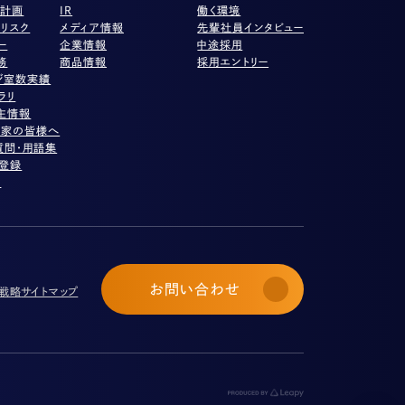
営計画
IR
働く環境
リスク
メディア情報
先輩社員インタビュー
ー
企業情報
中途採用
務
商品情報
採用エントリー
ジ室数実績
ラリ
主情報
資家の皆様へ
質問・用語集
ル登録
項
お問い合わせ
び戦略
サイトマップ