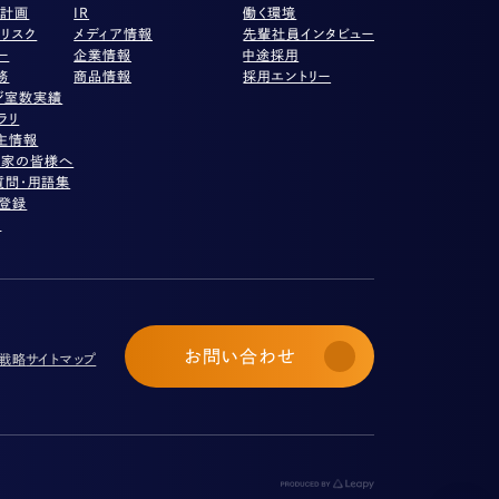
営計画
IR
働く環境
リスク
メディア情報
先輩社員インタビュー
ー
企業情報
中途採用
務
商品情報
採用エントリー
ジ室数実績
ラリ
主情報
資家の皆様へ
質問・用語集
ル登録
項
お問い合わせ
び戦略
サイトマップ