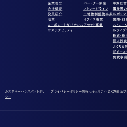
企業理念
パートナー制度
中期経
会社概要
ストレージライフ
事業等の
役員紹介
土地権利整備事業
IRポリシ
沿革
オフィス事業
業績・財
コーポレートガバナンス
アセット事業
ストレー
サステナビリティ
IRライブ
株式・株
個人投
よくある
IRメー
免責事
カスタマーハラスメントポリ
プライバシーポリシー
情報セキュリティ・DX方針及
シー