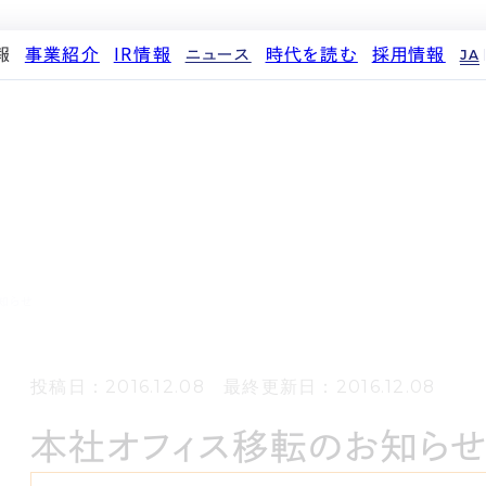
報
事業紹介
IR情報
ニュース
時代を読む
採用情報
JA
代表メッセージ
ストレージ事業
IRカレンダー
PR
投稿一覧
人材育成・評価制度
企業理念
中期経営計画
IR
働く環境
パートナー制度
会社概要
事業等のリスク
メディア情報
先輩社員インタビュー
ストレージライフ
役員紹介
IRポリシー
企業情報
中途採用
土地権利整備事業
沿革
業績・財務
商品情報
採用エントリー
オフィス事業
コーポレートガバナンス
ストレージ室数実績
アセット事業
サステナビリティ
IRライブラリ
知らせ
株式・株主情報
個人投資家の皆様へ
投稿日：2016.12.08 最終更新日：2016.12.08
よくある質問・用語集
IRメール登録
本社オフィス移転のお知ら
免責事項