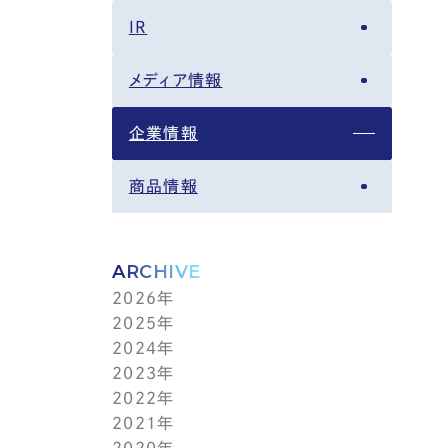
IR
メディア情報
企業情報
商品情報
ARCHIVE
2026年
2025年
8月(3)
2024年
7月(14)
12月(6)
2023年
6月(5)
11月(5)
12月(7)
2022年
5月(6)
10月(8)
11月(5)
12月(3)
2021年
4月(12)
9月(12)
10月(12)
11月(13)
12月(2)
2020年
3月(13)
8月(8)
9月(4)
10月(11)
11月(4)
12月(4)