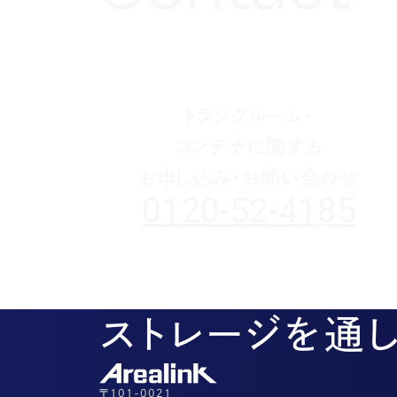
1月(3)
2月(4)
2月(4)
2月(4)
4月(2)
5月(3)
6月(2)
8月(2)
8月(3)
7月(1)
11月(2)
10月(2)
1月(1)
1月(1)
1月(1)
3月(4)
4月(3)
5月(2)
7月(1)
7月(1)
5月(3)
10月(1)
8月(3)
2月(4)
3月(3)
4月(4)
5月(5)
6月(1)
4月(1)
8月(4)
1月(2)
2月(4)
3月(4)
3月(1)
5月(5)
3月(2)
7月(1)
2月(5)
2月(6)
4月(1)
2月(4)
5月(1)
1月(2)
3月(5)
1月(1)
4月(2)
トランクルーム・
2月(3)
3月(1)
コンテナに関する
1月(2)
2月(5)
お申し込み・お問い合わせ
1月(1)
0120-52-4185
ストレージを通
〒101-0021