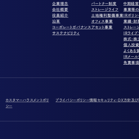
企業理念
パートナー制度
中期経
会社概要
ストレージライフ
事業等の
役員紹介
土地権利整備事業
IRポリシ
沿革
オフィス事業
業績・財
コーポレートガバナンス
アセット事業
ストレー
サステナビリティ
IRライブ
株式・株
個人投
よくある
IRメー
免責事
カスタマーハラスメントポリ
プライバシーポリシー
情報セキュリティ・DX方針及
シー