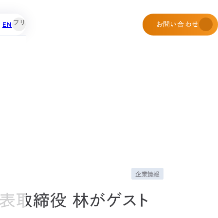
EN
お問い合わせ
企業情報
代表取締役 林がゲスト