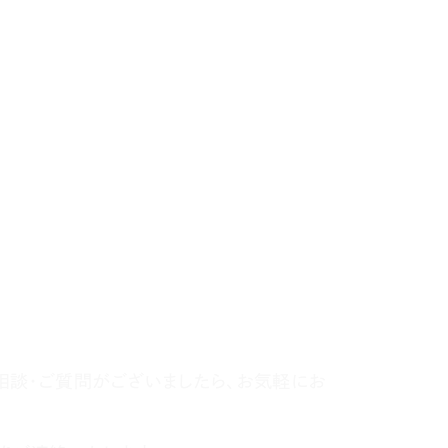
相談・ご質問がございましたら、お気軽にお