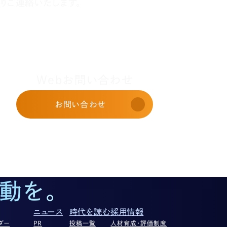
りご連絡いたします。
Webお問い合わせ
お問い合わせ
動を。
ニュース
時代を読む
採用情報
ダー
PR
投稿一覧
人材育成・評価制度