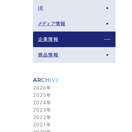
IR
メディア情報
企業情報
商品情報
ARCHIVE
2026年
2025年
8月(4)
2024年
7月(14)
12月(6)
2023年
6月(5)
11月(5)
12月(7)
2022年
5月(6)
10月(8)
11月(5)
12月(3)
2021年
4月(12)
9月(12)
10月(12)
11月(13)
12月(2)
2020年
3月(13)
8月(8)
9月(4)
10月(11)
11月(4)
12月(4)