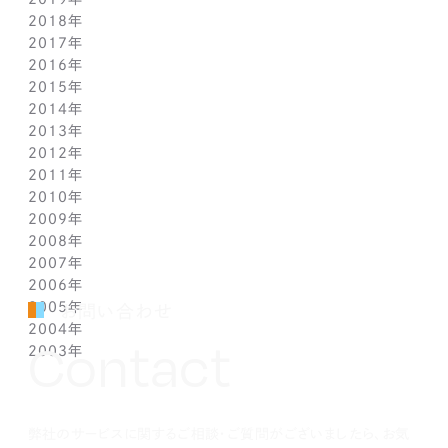
2018年
1月(4)
6月(6)
7月(11)
8月(5)
9月(1)
10月(6)
11月(3)
12月(2)
2017年
5月(7)
6月(7)
7月(8)
8月(3)
9月(3)
10月(5)
11月(3)
12月(2)
2016年
4月(11)
5月(5)
6月(2)
7月(6)
8月(2)
9月(3)
10月(4)
11月(7)
12月(2)
2015年
3月(9)
4月(11)
5月(12)
6月(2)
7月(7)
8月(3)
9月(1)
10月(8)
11月(5)
12月(2)
2014年
2月(10)
3月(6)
4月(5)
5月(4)
6月(1)
7月(5)
8月(4)
9月(7)
10月(5)
11月(3)
12月(3)
2013年
1月(5)
2月(13)
3月(8)
4月(6)
5月(5)
6月(1)
7月(5)
8月(8)
9月(5)
10月(7)
11月(6)
12月(2)
2012年
1月(2)
2月(9)
3月(8)
4月(6)
5月(3)
6月(1)
7月(7)
8月(6)
9月(2)
10月(7)
11月(7)
12月(6)
2011年
1月(3)
2月(8)
3月(9)
4月(6)
5月(4)
6月(7)
7月(7)
8月(3)
9月(3)
10月(7)
11月(6)
12月(1)
2010年
1月(2)
2月(7)
3月(3)
4月(5)
5月(9)
6月(1)
7月(6)
8月(8)
9月(6)
10月(5)
11月(1)
12月(1)
2009年
1月(3)
2月(6)
3月(4)
4月(7)
5月(3)
6月(5)
7月(7)
8月(5)
9月(7)
10月(1)
11月(1)
12月(1)
2008年
1月(1)
2月(4)
3月(6)
4月(3)
5月(4)
6月(5)
7月(9)
8月(4)
9月(1)
10月(2)
11月(1)
11月(6)
2007年
1月(2)
2月(5)
3月(3)
4月(3)
5月(4)
6月(6)
7月(3)
8月(1)
8月(2)
10月(2)
10月(9)
11月(4)
2006年
1月(1)
2月(5)
3月(2)
4月(4)
5月(3)
6月(1)
7月(3)
7月(4)
9月(1)
9月(3)
10月(2)
12月(2)
2005年
2月(7)
3月(3)
4月(7)
5月(5)
5月(2)
5月(2)
8月(2)
8月(1)
9月(2)
11月(2)
12月(1)
お問い合わせ
2004年
1月(1)
2月(5)
3月(3)
4月(1)
4月(1)
4月(1)
7月(3)
7月(5)
8月(4)
10月(1)
11月(1)
10月(2)
Contact
2003年
1月(3)
2月(6)
3月(1)
3月(1)
3月(3)
5月(2)
6月(2)
7月(3)
9月(2)
10月(2)
8月(4)
12月(4)
1月(3)
2月(4)
2月(4)
2月(4)
4月(2)
5月(3)
6月(2)
8月(2)
8月(3)
7月(1)
11月(2)
10月(2)
1月(1)
1月(1)
1月(1)
3月(4)
4月(3)
5月(2)
7月(1)
7月(1)
5月(3)
10月(1)
8月(3)
2月(4)
3月(3)
4月(4)
5月(5)
6月(1)
4月(1)
8月(4)
弊社のサービスに関するご相談・ご質問がございましたら、お気
1月(2)
2月(4)
3月(4)
3月(1)
5月(5)
3月(2)
7月(1)