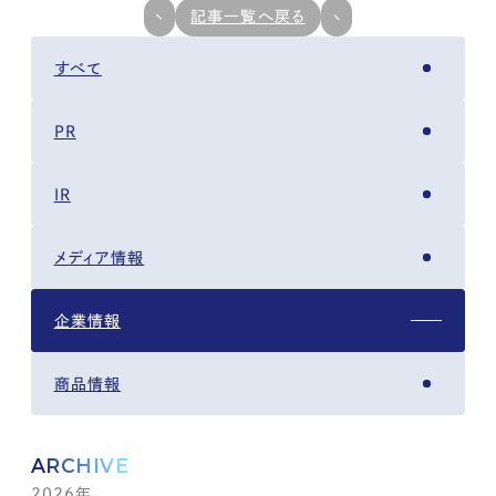
記事一覧へ戻る
すべて
PR
IR
メディア情報
企業情報
商品情報
ARCHIVE
2026年