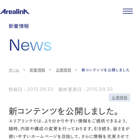
企業情報
新着情報
代表メッセージ
事業紹介
News
企業理念
ストレージ事業
IR情報
会社概要
土地権利整備事業
パートナー制度
IRカレンダー
ニュース
役員紹介
オフィス事業
ストレージライフ
中期経営計画
PR
時代を読む
沿革
アセット事業
事業等のリスク
IR
投稿一覧
採用情報
ホーム
新着情報
企業情報
新コンテンツを公開しました。
コーポレートガバナンス
IRポリシー
メディア情報
人材育成・評価制度
サステナビリティ
JA
EN
業績・財務
企業情報
働く環境
ストレージ室数実績
投稿日：2015.09.30 最終更新日：2015.09.30
商品情報
先輩社員インタビュー
IRライブラリ
企業情報
中途採用
株式・株主情報
採用エントリー
新コンテンツを公開しました。
個人投資家の皆様へ
よくある質問・用語集
エリアリンクでは、より分かりやすい情報をご提供できるよう、
IRメール登録
お問い合わせ
随時、内容や構成の変更を行っております。引き続き、皆さまが
免責事項
使いやすいホームページを目指して、さらに情報を充実させて