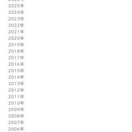
2025年
8月(3)
2024年
7月(14)
12月(6)
2023年
6月(5)
11月(5)
12月(7)
2022年
5月(6)
10月(8)
11月(5)
12月(3)
2021年
4月(12)
9月(12)
10月(12)
11月(13)
12月(2)
2020年
3月(13)
8月(8)
9月(4)
10月(11)
11月(4)
12月(4)
2019年
2月(9)
7月(10)
8月(5)
9月(3)
10月(4)
11月(2)
12月(2)
2018年
1月(4)
6月(6)
7月(11)
8月(5)
9月(1)
10月(6)
11月(3)
12月(2)
2017年
5月(7)
6月(7)
7月(8)
8月(3)
9月(3)
10月(5)
11月(3)
12月(2)
2016年
4月(11)
5月(5)
6月(2)
7月(6)
8月(2)
9月(3)
10月(4)
11月(7)
12月(2)
2015年
3月(9)
4月(11)
5月(12)
6月(2)
7月(7)
8月(3)
9月(1)
10月(8)
11月(5)
12月(2)
2014年
2月(10)
3月(6)
4月(5)
5月(4)
6月(1)
7月(5)
8月(4)
9月(7)
10月(5)
11月(3)
12月(3)
2013年
1月(5)
2月(13)
3月(8)
4月(6)
5月(5)
6月(1)
7月(5)
8月(8)
9月(5)
10月(7)
11月(6)
12月(2)
2012年
1月(2)
2月(9)
3月(8)
4月(6)
5月(3)
6月(1)
7月(7)
8月(6)
9月(2)
10月(7)
11月(7)
12月(6)
2011年
1月(3)
2月(8)
3月(9)
4月(6)
5月(4)
6月(7)
7月(7)
8月(3)
9月(3)
10月(7)
11月(6)
12月(1)
2010年
1月(2)
2月(7)
3月(3)
4月(5)
5月(9)
6月(1)
7月(6)
8月(8)
9月(6)
10月(5)
11月(1)
12月(1)
2009年
1月(3)
2月(6)
3月(4)
4月(7)
5月(3)
6月(5)
7月(7)
8月(5)
9月(7)
10月(1)
11月(1)
12月(1)
2008年
1月(1)
2月(4)
3月(6)
4月(3)
5月(4)
6月(5)
7月(9)
8月(4)
9月(1)
10月(2)
11月(1)
11月(6)
2007年
1月(2)
2月(5)
3月(3)
4月(3)
5月(4)
6月(6)
7月(3)
8月(1)
8月(2)
10月(2)
10月(9)
11月(4)
2006年
1月(1)
2月(5)
3月(2)
4月(4)
5月(3)
6月(1)
7月(3)
7月(4)
9月(1)
9月(3)
10月(2)
12月(2)