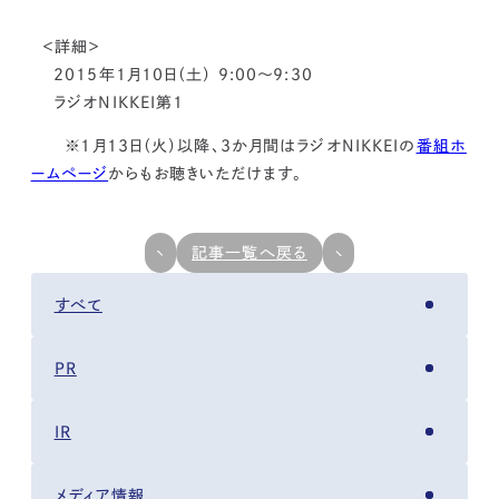
kur
土地活用
エリアリンクグループ ジャパントランクル
asul
サイト
ーム
＜詳細＞
カスタマーハラスメントポリ
プライバシーポリシー
シー
2015年1月10日（土） 9:00〜9:30
情報セキュリティ・DX方針及び戦略
サイトマップ
ラジオNIKKEI第1
©2025 AREALINK.
※1月13日（火）以降、3か月間はラジオNIKKEIの
番組ホ
ームページ
からもお聴きいただけます。
記事一覧へ戻る
すべて
PR
IR
メディア情報