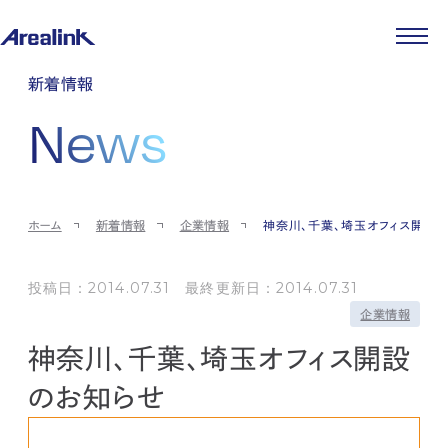
企業情報
新着情報
代表メッセージ
事業紹介
News
企業理念
ストレージ事業
IR情報
会社概要
土地権利整備事業
パートナー制度
IRカレンダー
ニュース
役員紹介
オフィス事業
ストレージライフ
中期経営計画
PR
時代を読む
沿革
アセット事業
事業等のリスク
IR
投稿一覧
採用情報
ホーム
新着情報
企業情報
神奈川、千葉、埼玉オフィス開設
コーポレートガバナンス
IRポリシー
メディア情報
人材育成・評価制度
サステナビリティ
JA
EN
業績・財務
企業情報
働く環境
ストレージ室数実績
投稿日：2014.07.31 最終更新日：2014.07.31
商品情報
先輩社員インタビュー
IRライブラリ
企業情報
中途採用
株式・株主情報
採用エントリー
神奈川、千葉、埼玉オフィス開設
個人投資家の皆様へ
よくある質問・用語集
のお知らせ
IRメール登録
お問い合わせ
免責事項