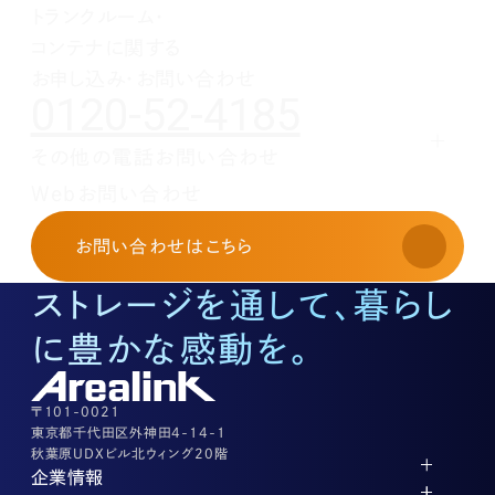
2月(3)
3月(1)
トランクルーム・
1月(2)
2月(5)
コンテナに関する
1月(1)
お申し込み・お問い合わせ
0120-52-4185
その他の電話お問い合わせ
レンタルオフィスに関する
Webお問い合わせ
お申し込み・お問い合わせ
03-3526-8568
お問い合わせ
はこちら
土地活用に関するお問い合わせ
03-3526-8574
ストレージを通して、暮らし
底地に関するお問い合わせ
03-3526-8572
に豊かな感動を。
株式に関するお問い合わせ
03-3526-8556
その他上記に当てはまらない案件等
03-3526-8556
〒101-0021
東京都千代田区外神田4-14-1
秋葉原UDXビル北ウィング20階
企業情報