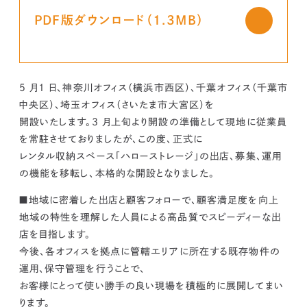
kur
土地活用
エリアリンクグループ ジャパントランクル
asul
サイト
ーム
PDF版ダウンロード（1.3MB）
カスタマーハラスメントポリ
プライバシーポリシー
シー
情報セキュリティ・DX方針及び戦略
サイトマップ
©2025 AREALINK.
5 月1 日、神奈川オフィス（横浜市西区）、千葉オフィス（千葉市
中央区）、埼玉オフィス（さいたま市大宮区）を
開設いたします。3 月上旬より開設の準備として現地に従業員
を常駐させておりましたが、この度、正式に
レンタル収納スペース「ハローストレージ」の出店、募集、運用
の機能を移転し、本格的な開設となりました。
■地域に密着した出店と顧客フォローで、顧客満足度を向上
地域の特性を理解した人員による高品質でスピーディーな出
店を目指します。
今後、各オフィスを拠点に管轄エリアに所在する既存物件の
運用、保守管理を行うことで、
お客様にとって使い勝手の良い現場を積極的に展開してまい
ります。