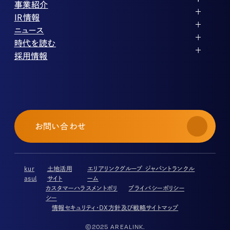
代表メッセージ
事業紹介
企業理念
ストレージ事業
IR情報
会社概要
土地権利整備事業
パートナー制度
IRカレンダー
ニュース
役員紹介
オフィス事業
ストレージライフ
中期経営計画
PR
時代を読む
沿革
アセット事業
事業等のリスク
IR
投稿一覧
採用情報
コーポレートガバナンス
IRポリシー
メディア情報
人材育成・評価制度
サステナビリティ
業績・財務
企業情報
働く環境
ストレージ室数実績
商品情報
先輩社員インタビュー
IRライブラリ
中途採用
株式・株主情報
採用エントリー
個人投資家の皆様へ
お問い合わせ
よくある質問・用語集
IRメール登録
免責事項
kur
土地活用
エリアリンクグループ ジャパントランクル
asul
サイト
ーム
カスタマーハラスメントポリ
プライバシーポリシー
シー
情報セキュリティ・DX方針及び戦略
サイトマップ
©2025 AREALINK.