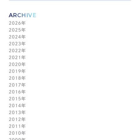
ARCHIVE
2026年
2025年
8月(3)
2024年
7月(14)
12月(6)
2023年
6月(5)
11月(5)
12月(7)
2022年
5月(6)
10月(8)
11月(5)
12月(3)
2021年
4月(12)
9月(12)
10月(12)
11月(13)
12月(2)
2020年
3月(13)
8月(8)
9月(4)
10月(11)
11月(4)
12月(4)
2019年
2月(9)
7月(10)
8月(5)
9月(3)
10月(4)
11月(2)
12月(2)
2018年
1月(4)
6月(6)
7月(11)
8月(5)
9月(1)
10月(6)
11月(3)
12月(2)
2017年
5月(7)
6月(7)
7月(8)
8月(3)
9月(3)
10月(5)
11月(3)
12月(2)
2016年
4月(11)
5月(5)
6月(2)
7月(6)
8月(2)
9月(3)
10月(4)
11月(7)
12月(2)
2015年
3月(9)
4月(11)
5月(12)
6月(2)
7月(7)
8月(3)
9月(1)
10月(8)
11月(5)
12月(2)
2014年
2月(10)
3月(6)
4月(5)
5月(4)
6月(1)
7月(5)
8月(4)
9月(7)
10月(5)
11月(3)
12月(3)
2013年
1月(5)
2月(13)
3月(8)
4月(6)
5月(5)
6月(1)
7月(5)
8月(8)
9月(5)
10月(7)
11月(6)
12月(2)
2012年
1月(2)
2月(9)
3月(8)
4月(6)
5月(3)
6月(1)
7月(7)
8月(6)
9月(2)
10月(7)
11月(7)
12月(6)
2011年
1月(3)
2月(8)
3月(9)
4月(6)
5月(4)
6月(7)
7月(7)
8月(3)
9月(3)
10月(7)
11月(6)
12月(1)
2010年
1月(2)
2月(7)
3月(3)
4月(5)
5月(9)
6月(1)
7月(6)
8月(8)
9月(6)
10月(5)
11月(1)
12月(1)