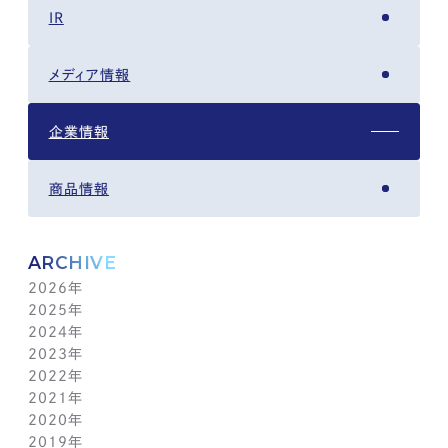
IR
メディア情報
企業情報
商品情報
ARCHIVE
2026年
2025年
8月(3)
2024年
7月(14)
12月(6)
2023年
6月(5)
11月(5)
12月(7)
2022年
5月(6)
10月(8)
11月(5)
12月(3)
2021年
4月(12)
9月(12)
10月(12)
11月(13)
12月(2)
2020年
3月(13)
8月(8)
9月(4)
10月(11)
11月(4)
12月(4)
2019年
2月(9)
7月(10)
8月(5)
9月(3)
10月(4)
11月(2)
12月(2)