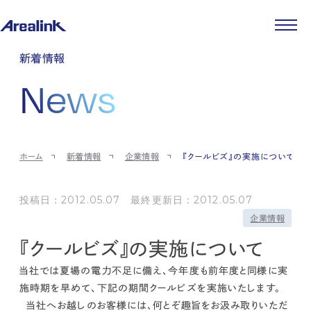
企業情報
新着情報
代表メッセージ
事業紹介
News
企業理念
ストレージ事業
IR情報
会社概要
土地権利整備事業
パートナー制度
IRカレンダー
ニュース
役員紹介
オフィス事業
ストレージライフ
中期経営計画
PR
時代を読む
沿革
アセット事業
事業等のリスク
IR
投稿一覧
採用情報
ホーム
新着情報
企業情報
『クールビズ』の実施について
コーポレートガバナンス
IRポリシー
メディア情報
人材育成・評価制度
サステナビリティ
JA
EN
業績・財務
企業情報
働く環境
ストレージ室数実績
投稿日：2012.05.07 最終更新日：2012.05.07
商品情報
先輩社員インタビュー
IRライブラリ
企業情報
中途採用
株式・株主情報
採用エントリー
『クールビズ』の実施について
個人投資家の皆様へ
よくある質問・用語集
当社では夏場の電力不足に備え、今年度も前年度と同様に実
IRメール登録
お問い合わせ
施時期を早めて、下記の期間クールビズを実施いたします。
免責事項
当社へお越しのお客様には、何とぞ趣旨をお汲み取りいただ