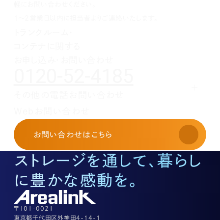
2月(5)
2月(6)
4月(1)
2月(4)
5月(1)
軽にお問い合わせください。
1月(2)
3月(5)
1月(1)
4月(2)
1～2営業日以内に担当者よりご連絡いたします。
2月(3)
3月(1)
トランクルーム・
1月(2)
2月(5)
コンテナに関する
1月(1)
お申し込み・お問い合わせ
0120-52-4185
その他の電話お問い合わせ
レンタルオフィスに関する
Webお問い合わせ
お申し込み・お問い合わせ
03-3526-8568
お問い合わせ
はこちら
土地活用に関するお問い合わせ
03-3526-8574
ストレージを通して、暮らし
底地に関するお問い合わせ
03-3526-8572
に豊かな感動を。
株式に関するお問い合わせ
03-3526-8556
その他上記に当てはまらない案件等
03-3526-8556
〒101-0021
東京都千代田区外神田4-14-1