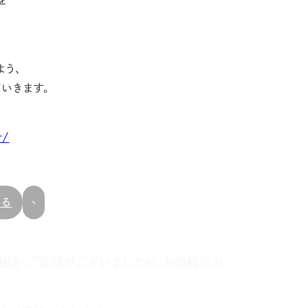
う、
いきます。
r/
戻る
相談・ご質問がございましたら、お気軽にお