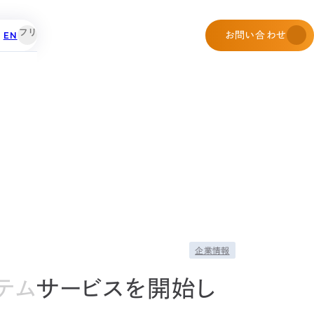
EN
お問い合わせ
企業情報
テムサービスを開始し