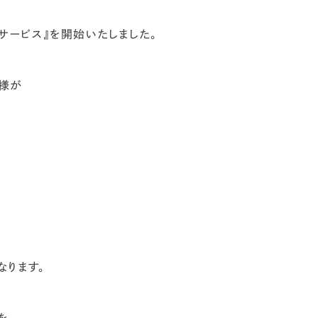
サービス』を開始いたしました。
様が
ります。
を