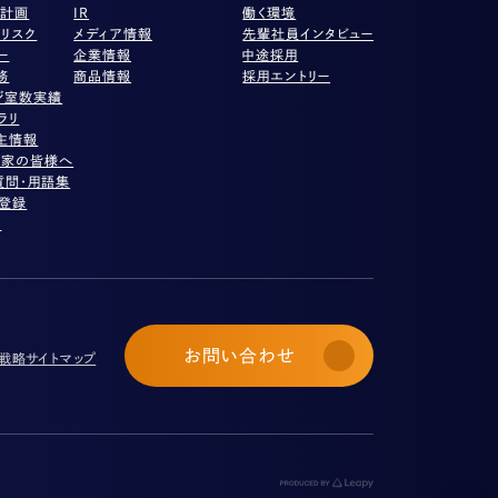
営計画
IR
働く環境
リスク
メディア情報
先輩社員インタビュー
ー
企業情報
中途採用
務
商品情報
採用エントリー
ジ室数実績
ラリ
主情報
資家の皆様へ
質問・用語集
ル登録
項
お問い合わせ
び戦略
サイトマップ