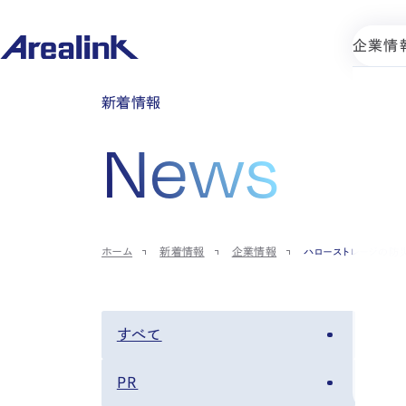
企業情
新着情報
News
ホーム
新着情報
企業情報
ハローストレージの防
すべて
PR